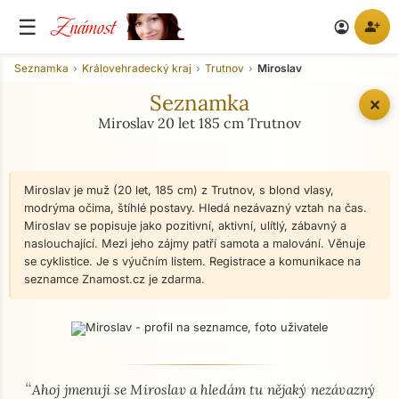
Známost
☰
person_add
account_circle
Seznamka
Královehradecký kraj
Trutnov
Miroslav
Seznamka
✕
Miroslav 20 let 185 cm Trutnov
Miroslav je muž (20 let, 185 cm) z Trutnov, s blond vlasy,
modrýma očima, štíhlé postavy. Hledá nezávazný vztah na čas.
Miroslav se popisuje jako pozitivní, aktivní, ulítlý, zábavný a
naslouchající. Mezi jeho zájmy patří samota a malování. Věnuje
se cyklistice. Je s výučním listem. Registrace a komunikace na
seznamce Znamost.cz je zdarma.
“
O mně - seznamka profil
Ahoj jmenuji se Miroslav a hledám tu nějaký nezávazný