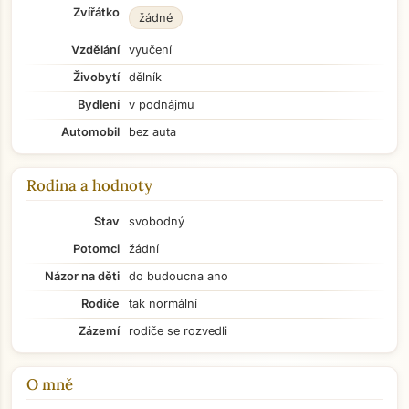
Zvířátko
žádné
Vzdělání
vyučení
Živobytí
dělník
Bydlení
v podnájmu
Automobil
bez auta
Rodina a hodnoty
Stav
svobodný
Potomci
žádní
Názor na děti
do budoucna ano
Rodiče
tak normální
Zázemí
rodiče se rozvedli
O mně
Přejít na hlavní obsah