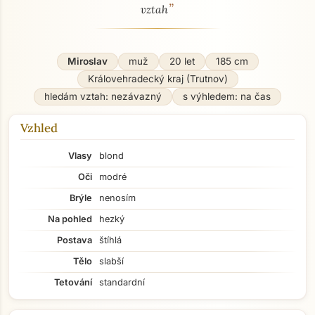
”
vztah
Miroslav
muž
20 let
185 cm
Královehradecký kraj (Trutnov)
hledám vztah: nezávazný
s výhledem: na čas
Vzhled
Vlasy
blond
Oči
modré
Brýle
nenosím
Na pohled
hezký
Postava
štíhlá
Tělo
slabší
Tetování
standardní