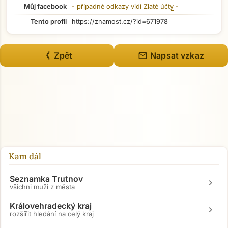
Můj facebook
- případné odkazy vidí
Zlaté účty
-
Tento profil
https://znamost.cz/?id=671978
mail
《 Zpět
Napsat vzkaz
Kam dál
Seznamka Trutnov
chevron_right
všichni muži z města
Královehradecký kraj
chevron_right
rozšířit hledání na celý kraj