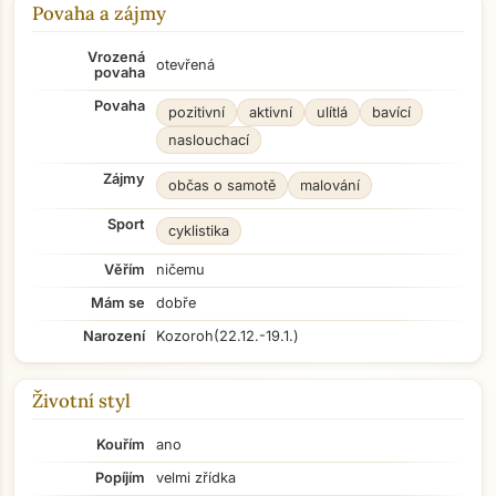
Povaha a zájmy
Vrozená
otevřená
povaha
Povaha
pozitivní
aktivní
ulítlá
bavící
naslouchací
Zájmy
občas o samotě
malování
Sport
cyklistika
Věřím
ničemu
Mám se
dobře
Narození
Kozoroh
(22.12.-19.1.)
Životní styl
Kouřím
ano
Popíjím
velmi zřídka