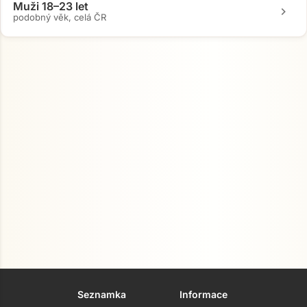
Muži 18–23 let
chevron_right
podobný věk, celá ČR
Seznamka
Informace