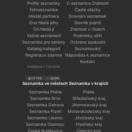
Profily seznamky
O seznamce Známost
Fotoseznamka
Časté otázky
Hledat partnera
Srovnání seznamek
Ona hledá jeho
Slovník pojmů
On hledá ji
Známost v číslech
Vážné seznámení
Podmínky užití
Seznamka pro seniory
Ochrana soukromí
Katalog kategorií
Seznamování
Registrace zdarma
Nápověda k seznamce
Kontakt
Instalace v Chrome
🔒 HTTPS
✓ GDPR
Seznamka ve městech
Seznamka v krajích
Seznamka Praha
Praha
Seznamka Brno
Středočeský kraj
Seznamka Ostrava
Jihomoravský kraj
Seznamka Plzeň
Moravskoslezský kraj
Seznamka Liberec
Jihočeský kraj
Seznamka Olomouc
Plzeňský kraj
České Budějovice
Ústecký kraj