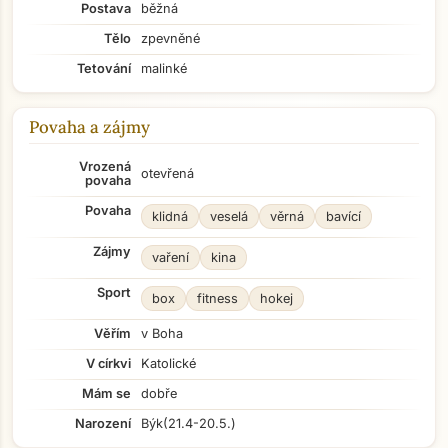
Postava
běžná
Tělo
zpevněné
Tetování
malinké
Povaha a zájmy
Vrozená
otevřená
povaha
Povaha
klidná
veselá
věrná
bavící
Zájmy
vaření
kina
Sport
box
fitness
hokej
Věřím
v Boha
V církvi
Katolické
Mám se
dobře
Narození
Býk
(21.4-20.5.)