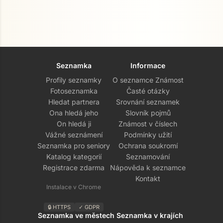
Seznamka
Informace
Profily seznamky
O seznamce Známost
Fotoseznamka
Časté otázky
Hledat partnera
Srovnání seznamek
Ona hledá jeho
Slovník pojmů
On hledá ji
Známost v číslech
Vážné seznámení
Podmínky užití
Seznamka pro seniory
Ochrana soukromí
Katalog kategorií
Seznamování
Registrace zdarma
Nápověda k seznamce
Kontakt
Instalace v Chrome
🔒 HTTPS
✓ GDPR
Seznamka ve městech
Seznamka v krajích