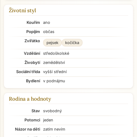
Životní styl
Kouřím
ano
Popíjím
občas
Zvířátko
pejsek
kočička
Vzdělání
středoškolské
Živobytí
zemědělství
Sociální třída
vyšší střední
Bydlení
v podnájmu
Rodina a hodnoty
Stav
svobodný
Potomci
jeden
Názor na děti
zatím nevím