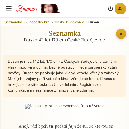
Známost
☰
person_add
account_circle
Seznamka
Jihočeský kraj
České Budějovice
Dusan
Seznamka
✕
Dusan 42 let 170 cm České Budějovice
Dusan je muž (42 let, 170 cm) z Českých Budějovic, s černými
vlasy, modrýma očima, běžné postavy. Hledá partnerský vztah
navždy. Dusan se popisuje jako klidný, veselý, věrný a zábavný.
Mezi jeho zájmy patří vaření a kina. Věnuje se boxu, fitness a
hokeji. Je se středoškolským vzděláním. Registrace a
komunikace na seznamce Znamost.cz je zdarma.
“
O mně - seznamka profil
Ahoj, rád bych tu potkal fajn ženu, se kterou se