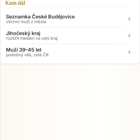
Kam dál
Seznamka České Budějovice
chevron_right
všichni muži z města
Jihočeský kraj
chevron_right
rozšířit hledání na celý kraj
Muži 39–45 let
chevron_right
podobný věk, celá ČR