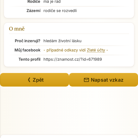
Rodiče
má je rád
Zázemí
rodiče se rozvedli
Přejít na hlavní obsah
O mně
Proč inzeruji?
hledám životní lásku
Můj facebook
- případné odkazy vidí
Zlaté účty
-
Tento profil
https://znamost.cz/?id=671989
mail
《 Zpět
Napsat vzkaz