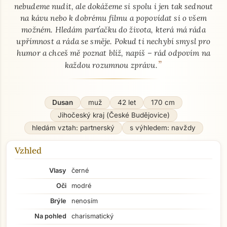
nebudeme nudit, ale dokážeme si spolu i jen tak sednout
na kávu nebo k dobrému filmu a popovídat si o všem
možném. Hledám parťačku do života, která má ráda
upřímnost a ráda se směje. Pokud ti nechybí smysl pro
humor a chceš mě poznat blíž, napiš – rád odpovím na
”
každou rozumnou zprávu.
Dusan
muž
42 let
170 cm
Jihočeský kraj (České Budějovice)
hledám vztah: partnerský
s výhledem: navždy
Vzhled
Vlasy
černé
Oči
modré
Brýle
nenosím
Na pohled
charismatický