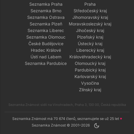
Seznamka Praha
Praha
Seznamka Brno
Středočeský kraj
Seznamka Ostrava
Jihomoravský kraj
Seznamka Plzeň
Moravskoslezský kraj
Seznamka Liberec
Jihočeský kraj
Seznamka Olomouc
Plzeňský kraj
České Budějovice
Ústecký kraj
Hradec Králové
Liberecký kraj
Ústí nad Labem
Královéhradecký kraj
Seznamka Pardubice
Olomoucký kraj
Pardubický kraj
Karlovarský kraj
Vysočina
Zlínský kraj
Seznamka Známost sídlí na Vinohradech, Praha 3, 130 00, Česká republika
Seznamka Známost má 70 674 členů, seznamujete se už 25 let
♥
dark_mode
Seznamka Známost © 2001–2026