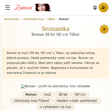
Známost
☰
person_add
account_circle
Seznamka
Jihočeský kraj
Tábor
Roman
Seznamka
✕
Roman 38 let 181 cm Tábor
Roman je muž (38 let, 181 cm) z Tábor, se zelenýma očima,
běžné postavy. Hledá partnerský vztah na čas. Roman se
popisuje jako klidný. Mezi jeho zájmy patří samota. Věnuje se
plavání. Je s výučním listem. Registrace a komunikace na
seznamce Znamost.cz je zdarma.
Roman
muž
38 let
181 cm
Jihočeský kraj (Tábor)
hledám vztah: partnerský
s výhledem: na čas