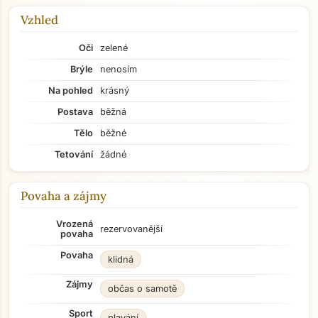
Vzhled
Oči
zelené
Brýle
nenosím
Na pohled
krásný
Postava
běžná
Tělo
běžné
Tetování
žádné
Povaha a zájmy
Vrozená
rezervovanější
povaha
Povaha
klidná
Zájmy
občas o samotě
Sport
plavání