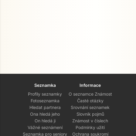
Seznamka
Informace
Profily seznamky
O seznamce Známost
Fotoseznamka
Časté otázky
Hledat partnera
Srovnání seznamek
Ona hledá jeho
Slovník pojmů
On hledá ji
Známost v číslech
Vážné seznámení
Podmínky užití
Seznamka pro seniory
Ochrana soukromí