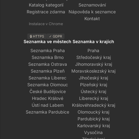
Katalog kategorií
Seznamování
Registrace zdarma
Nápověda k seznamce
Kontakt
Instalace v Chrome
🔒 HTTPS
✓ GDPR
Seznamka ve městech
Seznamka v krajích
Seznamka Praha
Praha
Seznamka Brno
Středočeský kraj
Seznamka Ostrava
Jihomoravský kraj
Seznamka Plzeň
Moravskoslezský kraj
Seznamka Liberec
Jihočeský kraj
Seznamka Olomouc
Plzeňský kraj
České Budějovice
Ústecký kraj
Hradec Králové
Liberecký kraj
Ústí nad Labem
Královéhradecký kraj
Seznamka Pardubice
Olomoucký kraj
Pardubický kraj
Karlovarský kraj
Vysočina