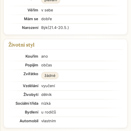
Věřím
v sebe
Mám se
dobře
Narození
Býk
(21.4-20.5.)
Životní styl
Kouřím
ano
Popíjím
občas
Zvířátko
žádné
Vzdělání
vyučení
Živobytí
dělník
Sociální třída
nízká
Bydlení
u rodičů
Automobil
vlastním