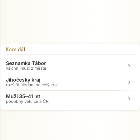
Kam dál
Seznamka Tábor
chevron_right
všichni muži z města
Jihočeský kraj
chevron_right
rozšířit hledání na celý kraj
Muži 35–41 let
chevron_right
podobný věk, celá ČR