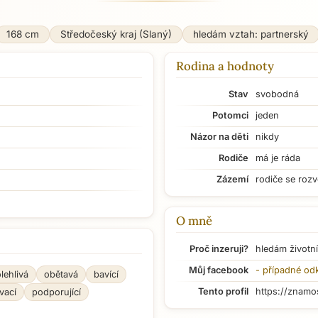
168 cm
Středočeský kraj (Slaný)
hledám vztah: partnerský
Rodina a hodnoty
Stav
svobodná
Potomci
jeden
Názor na děti
nikdy
Rodiče
má je ráda
Zázemí
rodiče se rozv
O mně
Proč inzeruji?
hledám životní
Můj facebook
- případné od
lehlivá
obětavá
bavící
Tento profil
https://znamo
vací
podporující