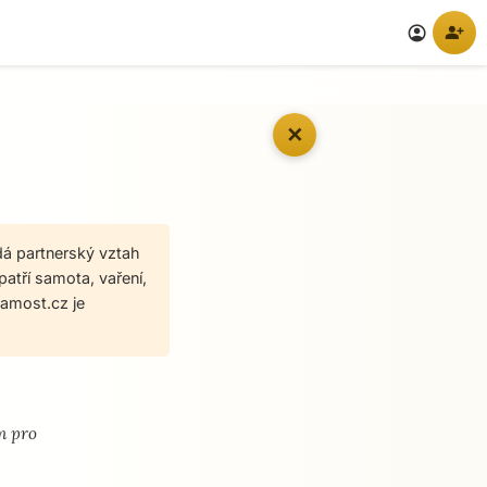
person_add
account_circle
✕
edá partnerský vztah
patří samota, vaření,
amost.cz je
m pro