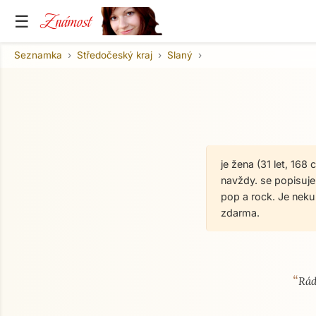
Známost
☰
Seznamka
Středočeský kraj
Slaný
je žena (31 let, 168
navždy. se popisuje 
pop a rock. Je nek
zdarma.
“
O mně
Rád