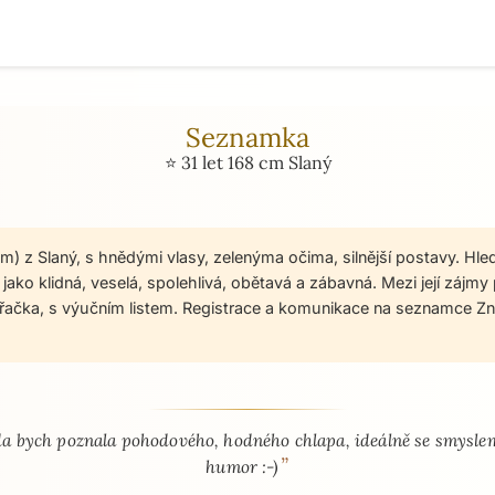
Seznamka
⭐ 31 let 168 cm Slaný
 cm) z Slaný, s hnědými vlasy, zelenýma očima, silnější postavy. Hl
jako klidná, veselá, spolehlivá, obětavá a zábavná. Mezi její zájmy 
uřačka, s výučním listem. Registrace a komunikace na seznamce Zn
 - seznamka profil
a bych poznala pohodového, hodného chlapa, ideálně se smysle
”
humor :-)