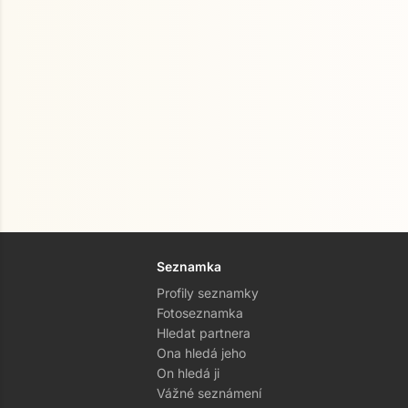
Seznamka
Profily seznamky
Fotoseznamka
Hledat partnera
Ona hledá jeho
On hledá ji
Vážné seznámení