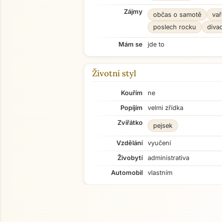
Zájmy
občas o samotě
vař
poslech rocku
diva
Mám se
jde to
Životní styl
Kouřím
ne
Popíjím
velmi zřídka
Zvířátko
pejsek
Vzdělání
vyučení
Živobytí
administrativa
Automobil
vlastním