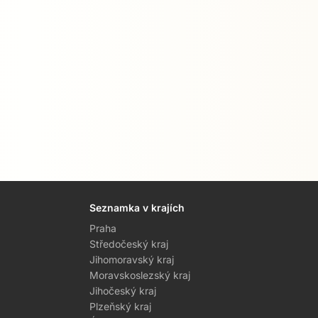
Seznamka v krajích
Praha
Středočeský kraj
Jihomoravský kraj
Moravskoslezský kraj
Jihočeský kraj
Plzeňský kraj