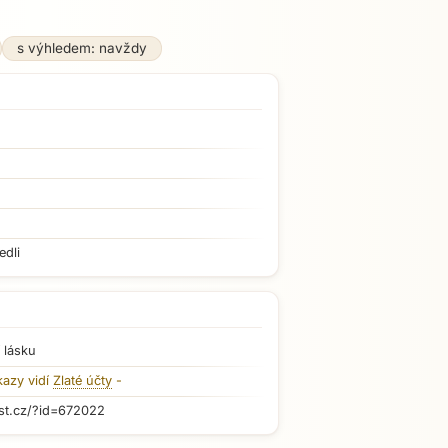
s výhledem: navždy
edli
 lásku
kazy vidí
Zlaté účty
-
st.cz/?id=672022