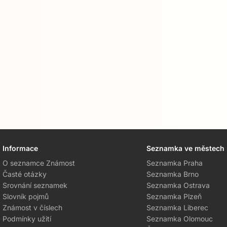
Informace
Seznamka ve městech
O seznamce Známost
Seznamka Praha
Časté otázky
Seznamka Brno
Srovnání seznamek
Seznamka Ostrava
Slovník pojmů
Seznamka Plzeň
Známost v číslech
Seznamka Liberec
Podmínky užití
Seznamka Olomouc