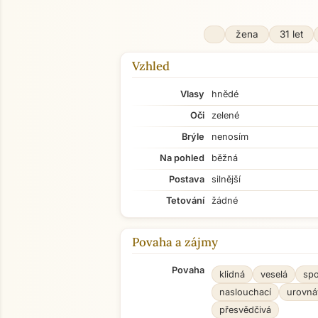
žena
31 let
Vzhled
Vlasy
hnědé
Oči
zelené
Brýle
nenosím
Na pohled
běžná
Postava
silnější
Tetování
žádné
Povaha a zájmy
Povaha
klidná
veselá
spo
naslouchací
urovná
přesvědčivá