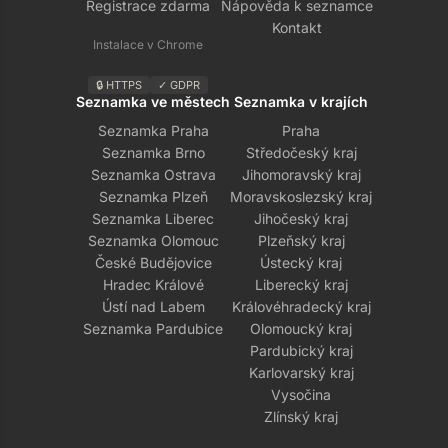
Registrace zdarma
Nápověda k seznamce
Kontakt
Instalace v Chrome
🔒 HTTPS
✓ GDPR
Seznamka ve městech
Seznamka v krajích
Seznamka Praha
Praha
Seznamka Brno
Středočeský kraj
Seznamka Ostrava
Jihomoravský kraj
Seznamka Plzeň
Moravskoslezský kraj
Seznamka Liberec
Jihočeský kraj
Seznamka Olomouc
Plzeňský kraj
České Budějovice
Ústecký kraj
Hradec Králové
Liberecký kraj
Ústí nad Labem
Královéhradecký kraj
Seznamka Pardubice
Olomoucký kraj
Pardubický kraj
Karlovarský kraj
Vysočina
Zlínský kraj