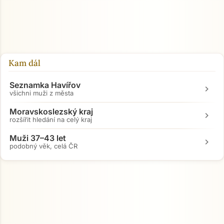
Přejít na hlavní obsah
Kam dál
Seznamka Havířov
chevron_right
všichni muži z města
Moravskoslezský kraj
chevron_right
rozšířit hledání na celý kraj
Muži 37–43 let
chevron_right
podobný věk, celá ČR