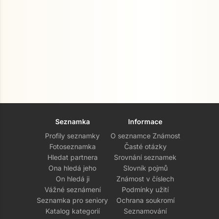
Seznamka
Informace
Profily seznamky
O seznamce Známost
Fotoseznamka
Časté otázky
Hledat partnera
Srovnání seznamek
Ona hledá jeho
Slovník pojmů
On hledá ji
Známost v číslech
Vážné seznámení
Podmínky užití
Seznamka pro seniory
Ochrana soukromí
Katalog kategorií
Seznamování