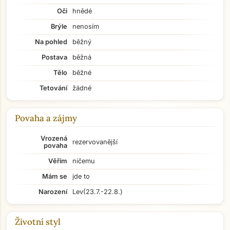
Oči
hnědé
Brýle
nenosím
Na pohled
běžný
Postava
běžná
Tělo
běžné
Tetování
žádné
Povaha a zájmy
Vrozená
rezervovanější
povaha
Věřím
ničemu
Mám se
jde to
Narození
Lev
(23.7.-22.8.)
Životní styl