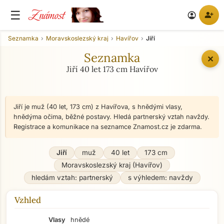
Známost
☰
person_add
account_circle
Seznamka
Moravskoslezský kraj
Havířov
Jiří
Seznamka
✕
Jiří 40 let 173 cm Havířov
Jiří je muž (40 let, 173 cm) z Havířova, s hnědými vlasy,
hnědýma očima, běžné postavy. Hledá partnerský vztah navždy.
Registrace a komunikace na seznamce Znamost.cz je zdarma.
Jiří
muž
40 let
173 cm
Moravskoslezský kraj (Havířov)
hledám vztah: partnerský
s výhledem: navždy
Vzhled
Vlasy
hnědé