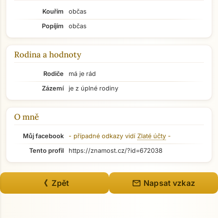
Kouřím
občas
Popíjím
občas
Rodina a hodnoty
Rodiče
má je rád
Zázemí
je z úplné rodiny
O mně
Můj facebook
- případné odkazy vidí
Zlaté účty
-
Tento profil
https://znamost.cz/?id=672038
mail
《 Zpět
Napsat vzkaz