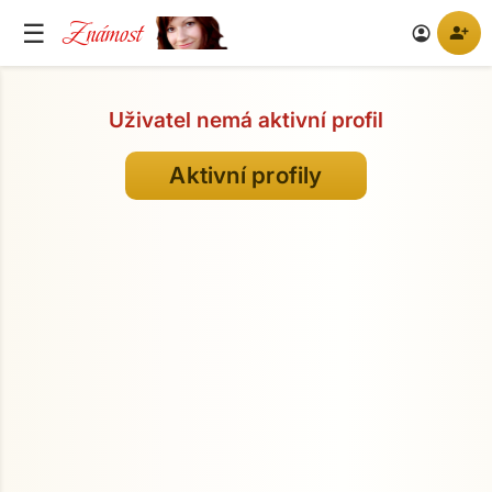
Známost
☰
person_add
account_circle
Uživatel nemá aktivní profil
Aktivní profily