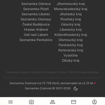
Seznamka Ostrava
Jihomoravský kraj
Seznamka Plzeň
Moravskoslezský kraj
Seznamka Liberec
Jihočeský kraj
Seznamka Olomouc
Plzeňský kraj
České Budějovice
Ústecký kraj
Hradec Králové
Liberecký kraj
Ústí nad Labem
Královéhradecký kraj
Seznamka Pardubice
Olomoucký kraj
Pardubický kraj
Karlovarský kraj
Vysočina
Zlínský kraj
Seznamka Známost sídlí na Vinohradech, Praha 3, 130 00, Česká republika
Seznamka Známost má 70 729 členů, seznamujete se už 25 let
♥
dark_mode
Seznamka Známost © 2001–2026
menu
camera_alt
group
mail
account_circle