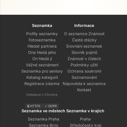
Seznamka
Informace
Profily seznamky
O seznamce Známost
Fotoseznamka
Časté otázky
Hledat partnera
Srovnání seznamek
Ona hledá jeho
Slovník pojmů
On hledá ji
Známost v číslech
Vážné seznámení
Podmínky užití
Seznamka pro seniory
Ochrana soukromí
Přejít na hlavní obsah
Katalog kategorií
Seznamování
Registrace zdarma
Nápověda k seznamce
Kontakt
Instalace v Chrome
🔒 HTTPS
✓ GDPR
Seznamka ve městech
Seznamka v krajích
Seznamka Praha
Praha
Seznamka Brno
Středočeský kraj