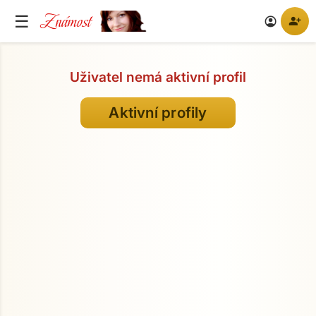
Známost
☰
person_add
account_circle
Uživatel nemá aktivní profil
Aktivní profily