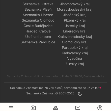
Seznamka Ostrava
Jihomoravský kraj
Seznamka Plzeň
Moravskoslezský kraj
Seznamka Liberec
Jihočeský kraj
Seznamka Olomouc
Plzeňský kraj
České Budějovice
Ústecký kraj
Hradec Králové
Liberecký kraj
Ústí nad Labem
Královéhradecký kraj
Seznamka Pardubice
Olomoucký kraj
Pardubický kraj
Karlovarský kraj
Vysočina
Zlínský kraj
Seznamka Známost sídlí na Vinohradech, Praha 3, 130 00, Česká republika
Seznamka Známost má 70 766 členů, seznamujete se už 25 let
♥
dark_mode
Seznamka Známost © 2001–2026
menu
camera_alt
group
mail
account_circle