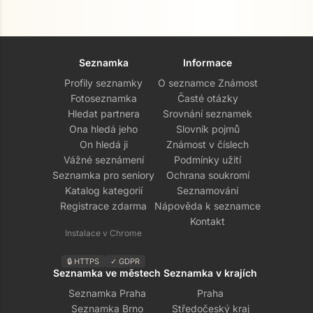
Seznamka
Informace
Profily seznamky
O seznamce Známost
Fotoseznamka
Časté otázky
Hledat partnera
Srovnání seznamek
Ona hledá jeho
Slovník pojmů
On hledá ji
Známost v číslech
Vážné seznámení
Podmínky užití
Seznamka pro seniory
Ochrana soukromí
Přejít na hlavní obsah
Katalog kategorií
Seznamování
Registrace zdarma
Nápověda k seznamce
Kontakt
Instalace v Chrome
🔒 HTTPS
✓ GDPR
Seznamka ve městech
Seznamka v krajích
Seznamka Praha
Praha
Seznamka Brno
Středočeský kraj