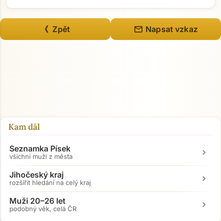
mail
《 Zpět
Napsat vzkaz
Kam dál
Seznamka Písek
chevron_right
všichni muži z města
Jihočeský kraj
chevron_right
rozšířit hledání na celý kraj
Muži 20–26 let
chevron_right
podobný věk, celá ČR