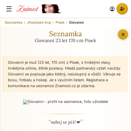
Známost
☰
person_add
account_circle
Seznamka
Jihočeský kraj
Písek
Giovanni
Seznamka
✕
Giovanni 23 let 170 cm Písek
Giovanni je muž (23 let, 170 cm) z Písek, s hnědými vlasy,
hnědýma očima, štíhlé postavy. Hledá partnerský vztah navždy.
Giovanni se popisuje jako klidný, neústupný a vůdčí. Věnuje se
boxu, fotbalu a hokeji. Je s výučním listem. Registrace a
komunikace na seznamce Znamost.cz je zdarma.
“
”
O mně - seznamka profil
neboj se piš!💋