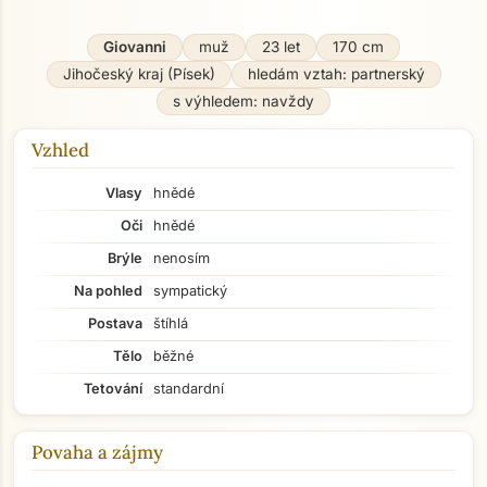
Giovanni
muž
23 let
170 cm
Jihočeský kraj (Písek)
hledám vztah: partnerský
s výhledem: navždy
Vzhled
Vlasy
hnědé
Oči
hnědé
Brýle
nenosím
Na pohled
sympatický
Postava
štíhlá
Tělo
běžné
Tetování
standardní
Povaha a zájmy