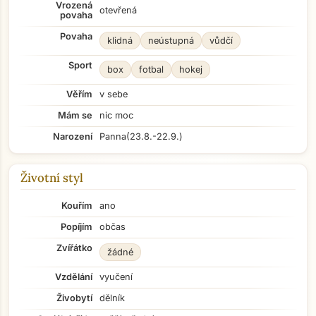
Vrozená
otevřená
povaha
Povaha
klidná
neústupná
vůdčí
Sport
box
fotbal
hokej
Věřím
v sebe
Mám se
nic moc
Narození
Panna
(23.8.-22.9.)
Životní styl
Kouřím
ano
Popíjím
občas
Zvířátko
žádné
Vzdělání
vyučení
Živobytí
dělník