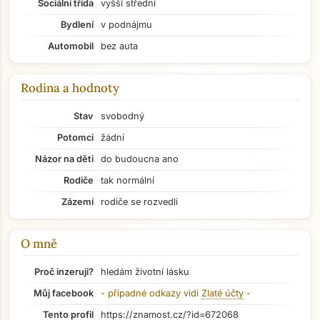
Sociální třída
vyšší střední
Bydlení
v podnájmu
Automobil
bez auta
Rodina a hodnoty
Stav
svobodný
Potomci
žádní
Názor na děti
do budoucna ano
Rodiče
tak normální
Zázemí
rodiče se rozvedli
O mně
Proč inzeruji?
hledám životní lásku
Přejít na hlavní obsah
Můj facebook
- případné odkazy vidí
Zlaté účty
-
Tento profil
https://znamost.cz/?id=672068