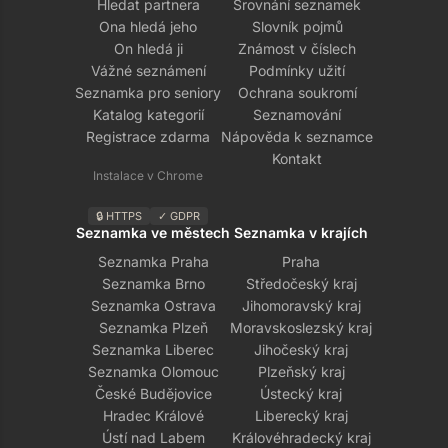
Hledat partnera
Srovnání seznamek
Ona hledá jeho
Slovník pojmů
On hledá ji
Známost v číslech
Vážné seznámení
Podmínky užití
Seznamka pro seniory
Ochrana soukromí
Katalog kategorií
Seznamování
Registrace zdarma
Nápověda k seznamce
Kontakt
Instalace v Chrome
🔒 HTTPS
✓ GDPR
Seznamka ve městech
Seznamka v krajích
Seznamka Praha
Praha
Seznamka Brno
Středočeský kraj
Seznamka Ostrava
Jihomoravský kraj
Seznamka Plzeň
Moravskoslezský kraj
Seznamka Liberec
Jihočeský kraj
Seznamka Olomouc
Plzeňský kraj
České Budějovice
Ústecký kraj
Hradec Králové
Liberecký kraj
Ústí nad Labem
Královéhradecký kraj