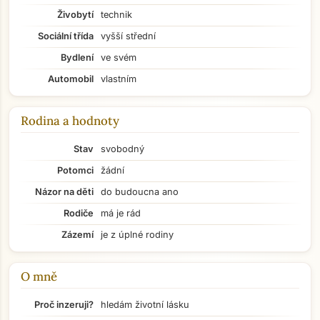
Živobytí
technik
Sociální třída
vyšší střední
Bydlení
ve svém
Automobil
vlastním
Rodina a hodnoty
Stav
svobodný
Potomci
žádní
Názor na děti
do budoucna ano
Rodiče
má je rád
Zázemí
je z úplné rodiny
O mně
Přejít na hlavní obsah
Proč inzeruji?
hledám životní lásku