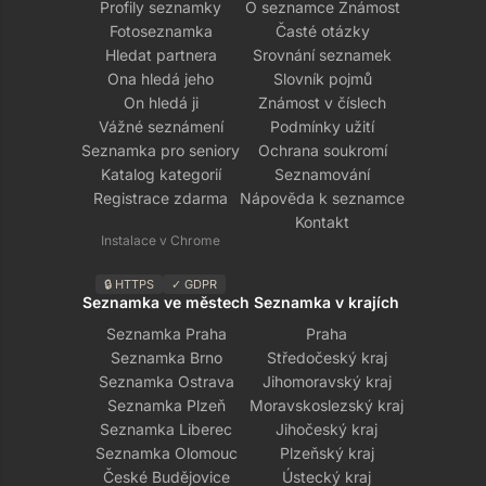
Profily seznamky
O seznamce Známost
Fotoseznamka
Časté otázky
Hledat partnera
Srovnání seznamek
Ona hledá jeho
Slovník pojmů
On hledá ji
Známost v číslech
Vážné seznámení
Podmínky užití
Seznamka pro seniory
Ochrana soukromí
Katalog kategorií
Seznamování
Registrace zdarma
Nápověda k seznamce
Kontakt
Instalace v Chrome
🔒 HTTPS
✓ GDPR
Seznamka ve městech
Seznamka v krajích
Seznamka Praha
Praha
Seznamka Brno
Středočeský kraj
Seznamka Ostrava
Jihomoravský kraj
Seznamka Plzeň
Moravskoslezský kraj
Seznamka Liberec
Jihočeský kraj
Seznamka Olomouc
Plzeňský kraj
České Budějovice
Ústecký kraj