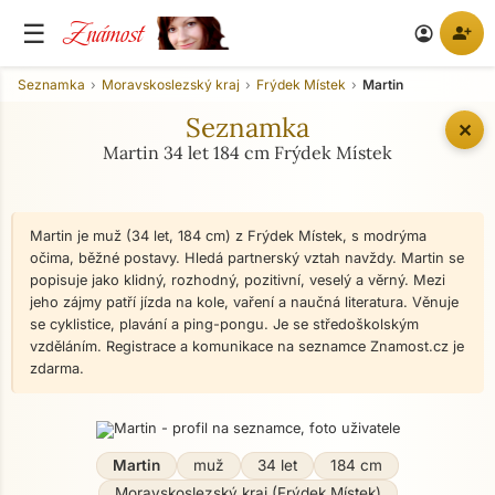
Známost
☰
person_add
account_circle
Seznamka
Moravskoslezský kraj
Frýdek Místek
Martin
Seznamka
✕
Martin 34 let 184 cm Frýdek Místek
Martin je muž (34 let, 184 cm) z Frýdek Místek, s modrýma
očima, běžné postavy. Hledá partnerský vztah navždy. Martin se
popisuje jako klidný, rozhodný, pozitivní, veselý a věrný. Mezi
jeho zájmy patří jízda na kole, vaření a naučná literatura. Věnuje
se cyklistice, plavání a ping-pongu. Je se středoškolským
vzděláním. Registrace a komunikace na seznamce Znamost.cz je
zdarma.
Martin
muž
34 let
184 cm
Moravskoslezský kraj (Frýdek Místek)