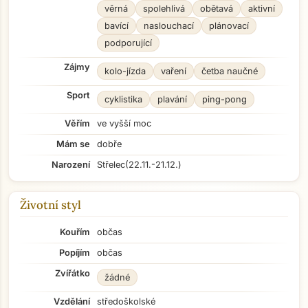
věrná
spolehlivá
obětavá
aktivní
bavící
naslouchací
plánovací
podporující
Zájmy
kolo-jízda
vaření
četba naučné
Sport
cyklistika
plavání
ping-pong
Věřím
ve vyšší moc
Mám se
dobře
Narození
Střelec
(22.11.-21.12.)
Životní styl
Kouřím
občas
Popíjím
občas
Zvířátko
žádné
Vzdělání
středoškolské