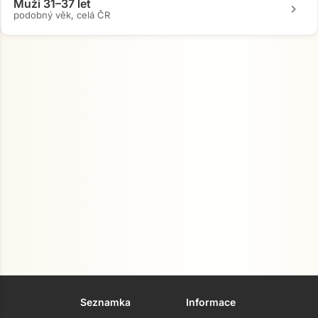
Muži 31–37 let
chevron_right
podobný věk, celá ČR
Seznamka
Informace