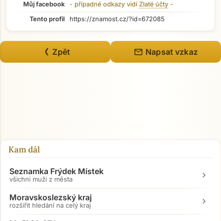
Můj facebook
- případné odkazy vidí
Zlaté účty
-
Tento profil
https://znamost.cz/?id=672085
mail
《 Zpět
Napsat vzkaz
Kam dál
Seznamka Frýdek Místek
chevron_right
všichni muži z města
Moravskoslezský kraj
chevron_right
rozšířit hledání na celý kraj