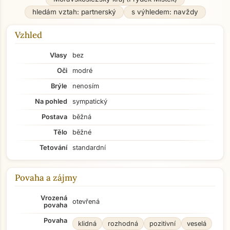
hledám vztah: partnerský
s výhledem: navždy
Vzhled
Vlasy
bez
Oči
modré
Brýle
nenosím
Na pohled
sympatický
Postava
běžná
Tělo
běžné
Tetování
standardní
Povaha a zájmy
Vrozená
otevřená
povaha
Povaha
klidná
rozhodná
pozitivní
veselá