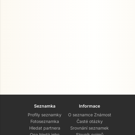
Seznamka
Informace
Profily seznamky
O seznamce Známost
Fotoseznamka
Časté otázky
Hledat partnera
Srovnání seznamek
Ona hledá jeho
Slovník pojmů