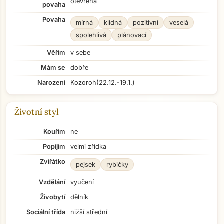
otevřená
povaha
Povaha
mírná
klidná
pozitivní
veselá
spolehlivá
plánovací
Věřím
v sebe
Mám se
dobře
Narození
Kozoroh
(22.12.-19.1.)
Životní styl
Kouřím
ne
Popíjím
velmi zřídka
Zvířátko
pejsek
rybičky
Vzdělání
vyučení
Živobytí
dělník
Sociální třída
nižší střední