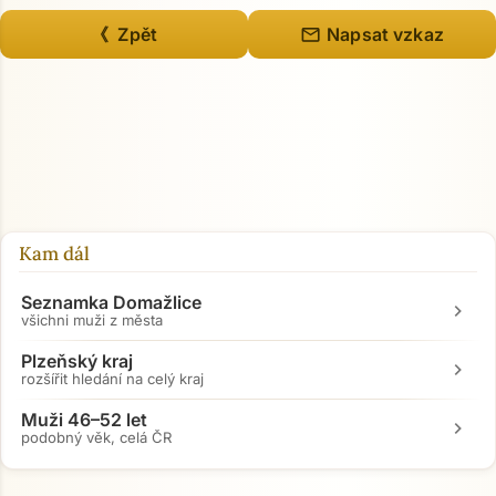
mail
《 Zpět
Napsat vzkaz
Kam dál
Seznamka Domažlice
chevron_right
všichni muži z města
Plzeňský kraj
chevron_right
rozšířit hledání na celý kraj
Muži 46–52 let
chevron_right
podobný věk, celá ČR