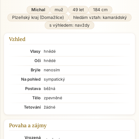
Michal
muž
49 let
184 cm
Plzeňský kraj (Domažlice)
hledám vztah: kamarádský
s výhledem: navždy
Vzhled
Vlasy
hnědé
Oči
hnědé
Brýle
nenosím
Na pohled
sympatický
Postava
běžná
Tělo
zpevněné
Tetování
žádné
Povaha a zájmy
Vrozená