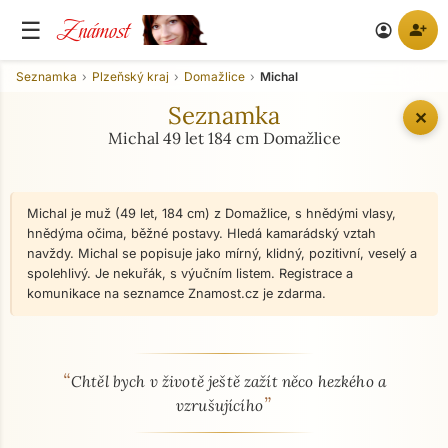
Známost
☰
person_add
account_circle
Seznamka
Plzeňský kraj
Domažlice
Michal
Seznamka
✕
Michal 49 let 184 cm Domažlice
Michal je muž (49 let, 184 cm) z Domažlice, s hnědými vlasy,
hnědýma očima, běžné postavy. Hledá kamarádský vztah
navždy. Michal se popisuje jako mírný, klidný, pozitivní, veselý a
spolehlivý. Je nekuřák, s výučním listem. Registrace a
komunikace na seznamce Znamost.cz je zdarma.
“
O mně - seznamka profil
Chtěl bych v životě ještě zažít něco hezkého a
”
vzrušujícího