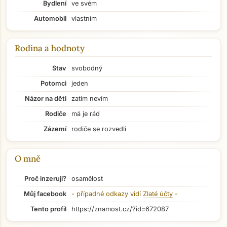
Bydlení
ve svém
Automobil
vlastním
Rodina a hodnoty
Stav
svobodný
Potomci
jeden
Názor na děti
zatím nevím
Rodiče
má je rád
Zázemí
rodiče se rozvedli
O mně
Proč inzeruji?
osamělost
Můj facebook
- případné odkazy vidí
Zlaté účty
-
Přejít na hlavní obsah
Tento profil
https://znamost.cz/?id=672087