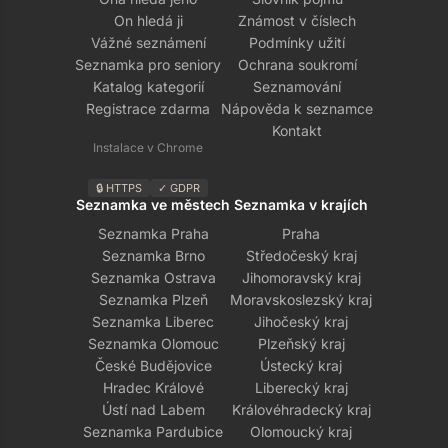
On hledá ji
Známost v číslech
Vážné seznámení
Podmínky užití
Seznamka pro seniory
Ochrana soukromí
Katalog kategorií
Seznamování
Registrace zdarma
Nápověda k seznamce
Kontakt
Instalace v Chrome
🔒 HTTPS
✓ GDPR
Seznamka ve městech
Seznamka v krajích
Seznamka Praha
Praha
Seznamka Brno
Středočeský kraj
Seznamka Ostrava
Jihomoravský kraj
Seznamka Plzeň
Moravskoslezský kraj
Seznamka Liberec
Jihočeský kraj
Seznamka Olomouc
Plzeňský kraj
České Budějovice
Ústecký kraj
Hradec Králové
Liberecký kraj
Ústí nad Labem
Královéhradecký kraj
Seznamka Pardubice
Olomoucký kraj