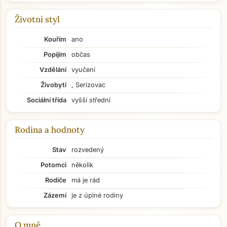
Životní styl
Kouřím
ano
Popíjím
občas
Vzdělání
vyučení
Živobytí
, Serizovac
Sociální třída
vyšší střední
Rodina a hodnoty
Stav
rozvedený
Potomci
několik
Rodiče
má je rád
Zázemí
je z úplné rodiny
O mně