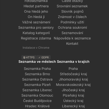
Fotoseznamka
Časté otázky
Hledat partnera
Srovnání seznamek
Ona hledá jeho
Slovník pojmů
On hledá ji
Známost v číslech
Vážné seznámení
Podmínky užití
Seznamka pro seniory
Ochrana soukromí
Katalog kategorií
Seznamování
Registrace zdarma
Nápověda k seznamce
Kontakt
Instalace v Chrome
🔒 HTTPS
✓ GDPR
Seznamka ve městech
Seznamka v krajích
Seznamka Praha
Praha
Seznamka Brno
Středočeský kraj
Seznamka Ostrava
Jihomoravský kraj
Seznamka Plzeň
Moravskoslezský kraj
Seznamka Liberec
Jihočeský kraj
Seznamka Olomouc
Plzeňský kraj
České Budějovice
Ústecký kraj
Hradec Králové
Liberecký kraj