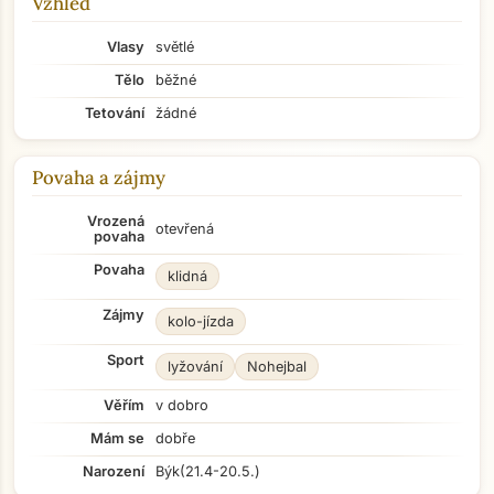
Vzhled
Vlasy
světlé
Tělo
běžné
Tetování
žádné
Povaha a zájmy
Vrozená
otevřená
povaha
Povaha
klidná
Zájmy
kolo-jízda
Sport
lyžování
Nohejbal
Věřím
v dobro
Mám se
dobře
Narození
Býk
(21.4-20.5.)