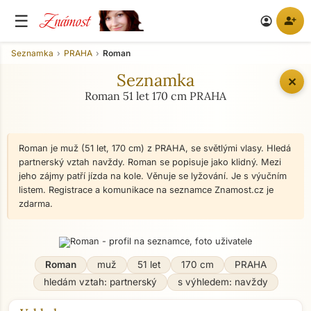
Známost
☰
person_add
account_circle
Seznamka
PRAHA
Roman
Seznamka
✕
Roman 51 let 170 cm PRAHA
Roman je muž (51 let, 170 cm) z PRAHA, se světlými vlasy. Hledá
partnerský vztah navždy. Roman se popisuje jako klidný. Mezi
jeho zájmy patří jízda na kole. Věnuje se lyžování. Je s výučním
listem. Registrace a komunikace na seznamce Znamost.cz je
zdarma.
Roman
muž
51 let
170 cm
PRAHA
hledám vztah: partnerský
s výhledem: navždy