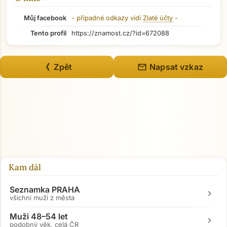
Můj facebook
- případné odkazy vidí
Zlaté účty
-
Tento profil
https://znamost.cz/?id=672088
mail
《 Zpět
Napsat vzkaz
Přejít na hlavní obsah
Kam dál
Seznamka PRAHA
chevron_right
všichni muži z města
Muži 48–54 let
chevron_right
podobný věk, celá ČR