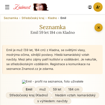
Známost
☰
person_add
account_circle
Seznamka
Středočeský kraj
Kladno
Emil
Seznamka
✕
Emil 59 let 184 cm Kladno
Emil je muž (59 let, 184 cm) z Kladna, se světlými vlasy,
modrýma očima, silnější postavy. Hledá kamarádský vztah
navždy. Mezi jeho zájmy patří kutilství a vzdělávání. Je nekuřák,
se středoškolským vzděláním. Registrace a komunikace na
seznamce Znamost.cz je zdarma.
Emil
muž
59 let
184 cm
Středočeský kraj (Kladno)
hledám vztah: kamarádský
s výhledem: navždy