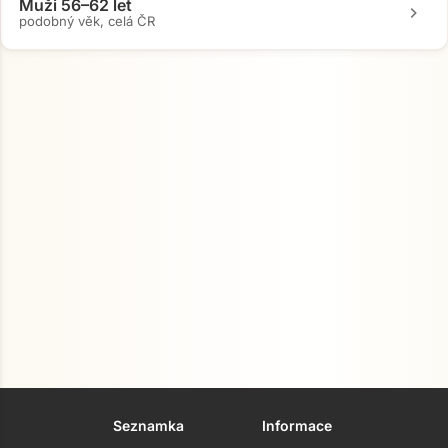
Muži 56–62 let
chevron_right
podobný věk, celá ČR
Seznamka
Informace