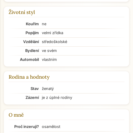
Životní styl
Kouřím
ne
Popíjím
velmi zřídka
Vzdělání
středoškolské
Bydlení
ve svém
Automobil
vlastním
Rodina a hodnoty
Stav
ženatý
Zázemí
je z úplné rodiny
O mně
Proč inzeruji?
osamělost