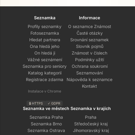
Seznamka
Informace
Profily seznamky
O seznamce Známost
Fotoseznamka
Časté otázky
Hledat partnera
Srovnání seznamek
Ona hledá jeho
Slovník pojmů
On hledá ji
Známost v číslech
Vážné seznámení
Podmínky užití
Seznamka pro seniory
Ochrana soukromí
Katalog kategorií
Seznamování
Registrace zdarma
Nápověda k seznamce
Kontakt
Instalace v Chrome
🔒 HTTPS
✓ GDPR
Seznamka ve městech
Seznamka v krajích
Seznamka Praha
Praha
Seznamka Brno
Středočeský kraj
Seznamka Ostrava
Jihomoravský kraj