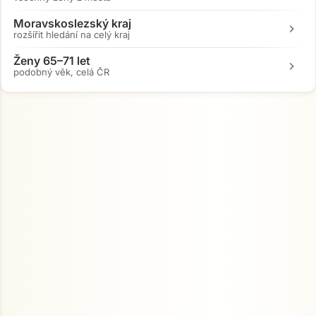
Moravskoslezský kraj
chevron_right
rozšířit hledání na celý kraj
Ženy 65–71 let
chevron_right
podobný věk, celá ČR