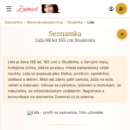
Známost
☰
person_add
account_circle
Seznamka
Moravskoslezský kraj
Studénka
Lída
Seznamka
✕
Lída 68 let 165 cm Studénka
Lída je žena (68 let, 165 cm) z Studénka, s černými vlasy,
hnědýma očima, běžné postavy. Hledá kamarádský vztah
navždy. Lída se popisuje jako klidná, pozitivní, spolehlivá,
obětavá a aktivní. Mezi její zájmy patří samota, jízda na kole,
vaření a malování. Věnuje se cyklistice, lyžování a motorkám. Je
nekuřačka, se středoškolským vzděláním. Registrace a
komunikace na seznamce Znamost.cz je zdarma.