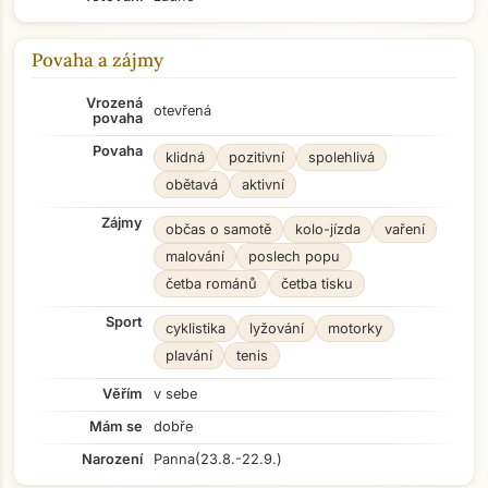
Povaha a zájmy
Vrozená
otevřená
povaha
Povaha
klidná
pozitivní
spolehlivá
obětavá
aktivní
Zájmy
občas o samotě
kolo-jízda
vaření
malování
poslech popu
četba románů
četba tisku
Sport
cyklistika
lyžování
motorky
plavání
tenis
Věřím
v sebe
Mám se
dobře
Narození
Panna
(23.8.-22.9.)