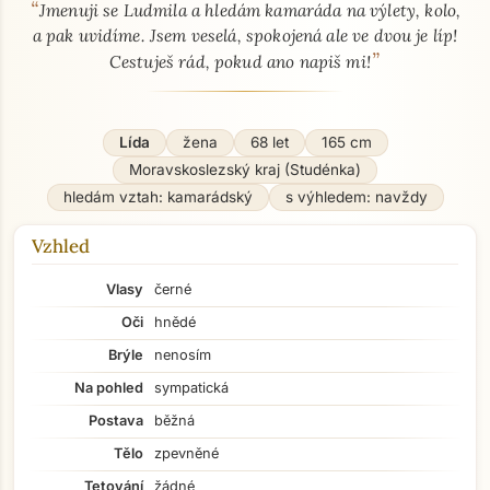
“
O mně - seznamka profil
Jmenuji se Ludmila a hledám kamaráda na výlety, kolo,
a pak uvidíme. Jsem veselá, spokojená ale ve dvou je líp!
”
Cestuješ rád, pokud ano napiš mi!
Lída
žena
68 let
165 cm
Moravskoslezský kraj (Studénka)
hledám vztah: kamarádský
s výhledem: navždy
Vzhled
Vlasy
černé
Oči
hnědé
Brýle
nenosím
Na pohled
sympatická
Postava
běžná
Tělo
zpevněné
Tetování
žádné