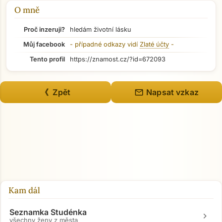
Přejít na hlavní obsah
O mně
Proč inzeruji?
hledám životní lásku
Můj facebook
- případné odkazy vidí
Zlaté účty
-
Tento profil
https://znamost.cz/?id=672093
mail
《 Zpět
Napsat vzkaz
Kam dál
Seznamka Studénka
chevron_right
všechny ženy z města