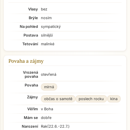
Vlasy
bez
Brýle
nosím
Na pohled
sympatický
Postava
silnější
Tetování
malinké
Povaha a zájmy
Vrozená
otevřená
povaha
Povaha
mírná
Zájmy
občas o samotě
poslech rocku
kina
Věřím
v Boha
Mám se
dobře
Narození
Rak
(22.6.-22.7.)