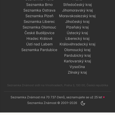
Seznamka Brno
Středočeský kraj
Seznamka Ostrava
Jihomoravský kraj
Seznamka Plzeň
Moravskoslezský kraj
Seznamka Liberec
Jihočeský kraj
Seznamka Olomouc
Plzeňský kraj
České Budějovice
Ústecký kraj
Hradec Králové
Liberecký kraj
Ústí nad Labem
Královéhradecký kraj
Seznamka Pardubice
Olomoucký kraj
Pardubický kraj
Karlovarský kraj
Vysočina
Zlínský kraj
Seznamka Známost sídlí na Vinohradech, Praha 3, 130 00, Česká republika
Seznamka Známost má 70 737 členů, seznamujete se už 25 let
♥
dark_mode
Seznamka Známost © 2001–2026