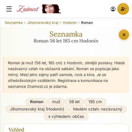
Známost
☰
person_add
account_circle
Seznamka
Jihomoravský kraj
Hodonín
Roman
Seznamka
✕
Roman 56 let 185 cm Hodonín
Roman je muž (56 let, 185 cm) z Hodonín, silnější postavy. Hledá
nezávazný vztah na občasná setkání. Roman se popisuje jako
mírný. Mezi jeho zájmy patří samota, rock a kina. Je se
středoškolským vzděláním. Registrace a komunikace na
seznamce Znamost.cz je zdarma.
Roman
muž
56 let
185 cm
Jihomoravský kraj (Hodonín)
hledám vztah: nezávazný
s výhledem: občas
Vzhled