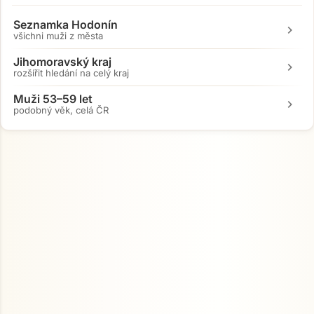
Seznamka Hodonín
chevron_right
všichni muži z města
Jihomoravský kraj
chevron_right
rozšířit hledání na celý kraj
Muži 53–59 let
chevron_right
podobný věk, celá ČR