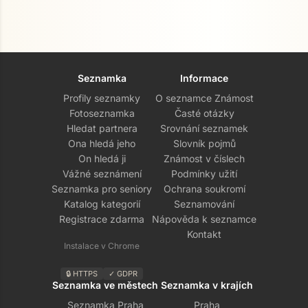
Seznamka
Informace
Profily seznamky
O seznamce Známost
Fotoseznamka
Časté otázky
Hledat partnera
Srovnání seznamek
Ona hledá jeho
Slovník pojmů
On hledá ji
Známost v číslech
Vážné seznámení
Podmínky užití
Seznamka pro seniory
Ochrana soukromí
Katalog kategorií
Seznamování
Registrace zdarma
Nápověda k seznamce
Kontakt
Instalace v Chrome
🔒 HTTPS
✓ GDPR
Seznamka ve městech
Seznamka v krajích
Seznamka Praha
Praha