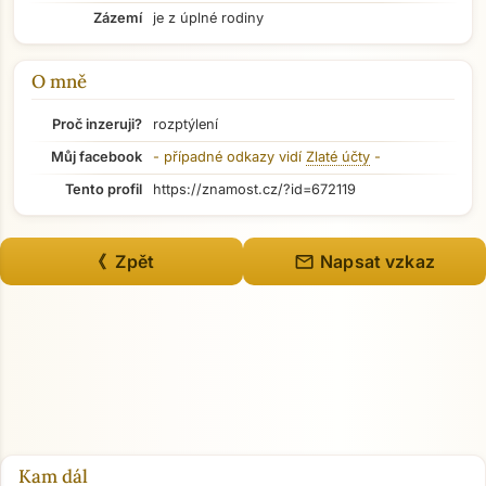
Zázemí
je z úplné rodiny
O mně
Proč inzeruji?
rozptýlení
Můj facebook
- případné odkazy vidí
Zlaté účty
-
Tento profil
https://znamost.cz/?id=672119
mail
《 Zpět
Napsat vzkaz
Přejít na hlavní obsah
Kam dál