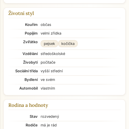
Životní styl
Kouřím
občas
Popíjím
velmi zřídka
Zvířátko
pejsek
kočička
Vzdělání
středoškolské
Živobytí
počítače
Sociální třída
vyšší střední
Bydlení
ve svém
Automobil
vlastním
Rodina a hodnoty
Stav
rozvedený
Rodiče
má je rád