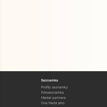
Seznamka
Profily seznamky
Fotoseznamka
Hledat partnera
Ona hledá jeho