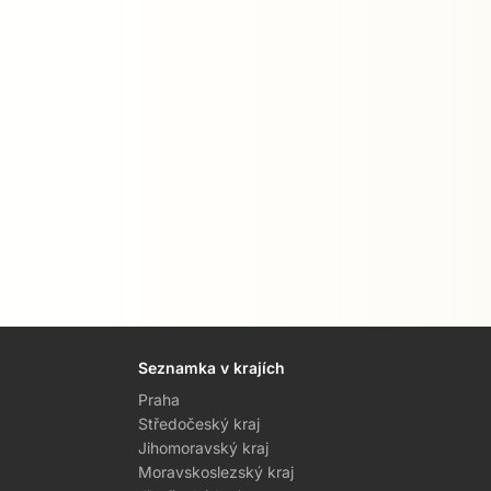
Seznamka v krajích
Praha
Středočeský kraj
Jihomoravský kraj
Moravskoslezský kraj