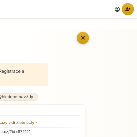
person_add
account_circle
✕
Registrace a
výhledem: navždy
kazy vidí
Zlaté účty
-
st.cz/?id=672121