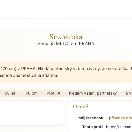
Seznamka
žena 55 let 170 cm PRAHA
t, 170 cm) z PRAHA. Hledá partnerský vztah navždy. Je nekuřačka. 
namce Znamost.cz je zdarma.
55 let
170 cm
PRAHA
hledám vztah: partnerský
s 
O mně
Můj facebook
- případné od
Tento profil
https://znamo