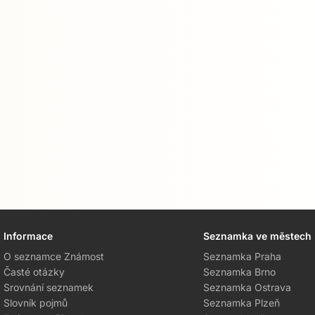
Informace
Seznamka ve městech
O seznamce Známost
Seznamka Praha
Časté otázky
Seznamka Brno
Srovnání seznamek
Seznamka Ostrava
Slovník pojmů
Seznamka Plzeň