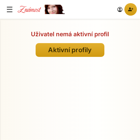
Známost
☰
person_add
account_circle
Uživatel nemá aktivní profil
Aktivní profily