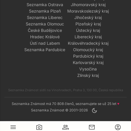
Seznamka Ostrava
Jihomoravský kraj
Seznamka Plzeň
Moravskoslezský kraj
Seznamka Liberec
Jihočeský kraj
Seznamka Olomouc
Plzeňský kraj
České Budějovice
Ústecký kraj
Hradec Králové
Liberecký kraj
Ústí nad Labem
Královéhradecký kraj
Seznamka Pardubice
Olomoucký kraj
Pardubický kraj
Karlovarský kraj
Vysočina
Zlínský kraj
Seznamka Známost sídlí na Vinohradech, Praha 3, 130 00, Česká republika
Seznamka Známost má 70 808 členů, seznamujete se už 25 let
♥
dark_mode
Seznamka Známost © 2001–2026
menu
camera_alt
group
mail
account_circle