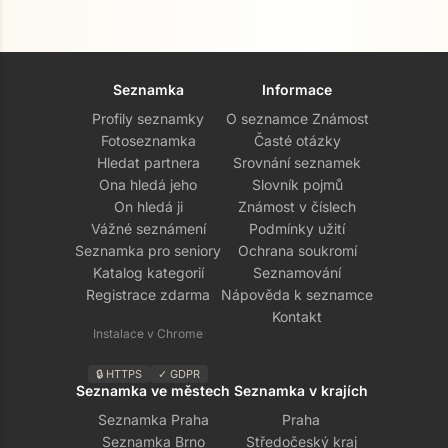
Seznamka
Informace
Profily seznamky
O seznamce Známost
Fotoseznamka
Časté otázky
Hledat partnera
Srovnání seznamek
Ona hledá jeho
Slovník pojmů
On hledá ji
Známost v číslech
Vážné seznámení
Podmínky užití
Seznamka pro seniory
Ochrana soukromí
Přejít na hlavní obsah
Katalog kategorií
Seznamování
Registrace zdarma
Nápověda k seznamce
Kontakt
Instalace v Chrome
🔒 HTTPS
✓ GDPR
Seznamka ve městech
Seznamka v krajích
Seznamka Praha
Praha
Seznamka Brno
Středočeský kraj