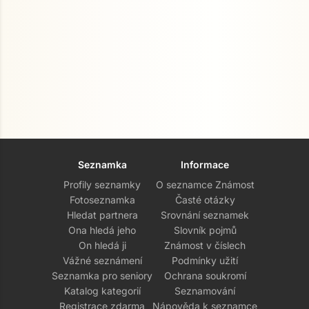
Seznamka
Informace
Profily seznamky
O seznamce Známost
Fotoseznamka
Časté otázky
Hledat partnera
Srovnání seznamek
Ona hledá jeho
Slovník pojmů
On hledá ji
Známost v číslech
Vážné seznámení
Podmínky užití
Seznamka pro seniory
Ochrana soukromí
Katalog kategorií
Seznamování
Registrace zdarma
Nápověda k seznamce