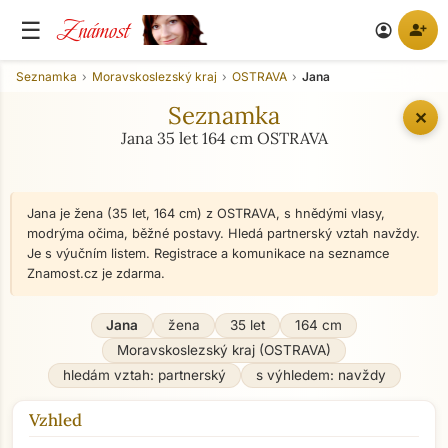
Známost
☰
person_add
account_circle
Seznamka
Moravskoslezský kraj
OSTRAVA
Jana
Seznamka
✕
Jana 35 let 164 cm OSTRAVA
Jana je žena (35 let, 164 cm) z OSTRAVA, s hnědými vlasy,
modrýma očima, běžné postavy. Hledá partnerský vztah navždy.
Je s výučním listem. Registrace a komunikace na seznamce
Znamost.cz je zdarma.
Jana
žena
35 let
164 cm
Moravskoslezský kraj (OSTRAVA)
hledám vztah: partnerský
s výhledem: navždy
Vzhled