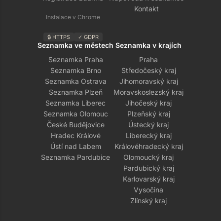
Kontakt
Instalace v Chrome
🔒 HTTPS
✓ GDPR
Seznamka ve městech
Seznamka v krajích
Seznamka Praha
Praha
Seznamka Brno
Středočeský kraj
Seznamka Ostrava
Jihomoravský kraj
Seznamka Plzeň
Moravskoslezský kraj
Seznamka Liberec
Jihočeský kraj
Seznamka Olomouc
Plzeňský kraj
České Budějovice
Ústecký kraj
Hradec Králové
Liberecký kraj
Ústí nad Labem
Královéhradecký kraj
Seznamka Pardubice
Olomoucký kraj
Pardubický kraj
Karlovarský kraj
Vysočina
Zlínský kraj