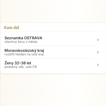
Přejít na hlavní obsah
Kam dál
Seznamka OSTRAVA
chevron_right
všechny ženy z města
Moravskoslezský kraj
chevron_right
rozšířit hledání na celý kraj
Ženy 32–38 let
chevron_right
podobný věk, celá ČR