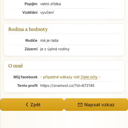
Popíjím
velmi zřídka
Vzdělání
vyučení
Rodina a hodnoty
Rodiče
má je ráda
Zázemí
je z úplné rodiny
O mně
Můj facebook
- případné odkazy vidí
Zlaté účty
-
Tento profil
https://znamost.cz/?id=672145
mail
《 Zpět
Napsat vzkaz