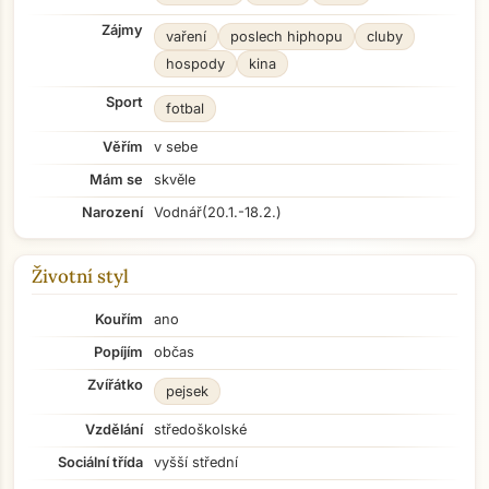
Zájmy
vaření
poslech hiphopu
cluby
hospody
kina
Sport
fotbal
Věřím
v sebe
Mám se
skvěle
Narození
Vodnář
(20.1.-18.2.)
Životní styl
Kouřím
ano
Popíjím
občas
Zvířátko
pejsek
Vzdělání
středoškolské
Sociální třída
vyšší střední