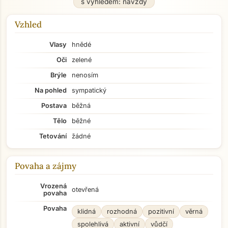
s výhledem: navždy
Vzhled
Vlasy
hnědé
Oči
zelené
Brýle
nenosím
Na pohled
sympatický
Postava
běžná
Tělo
běžné
Tetování
žádné
Povaha a zájmy
Vrozená
otevřená
povaha
Povaha
klidná
rozhodná
pozitivní
věrná
spolehlivá
aktivní
vůdčí