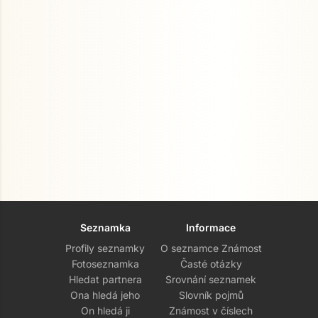
Seznamka
Informace
Profily seznamky
O seznamce Známost
Fotoseznamka
Časté otázky
Hledat partnera
Srovnání seznamek
Ona hledá jeho
Slovník pojmů
On hledá ji
Známost v číslech