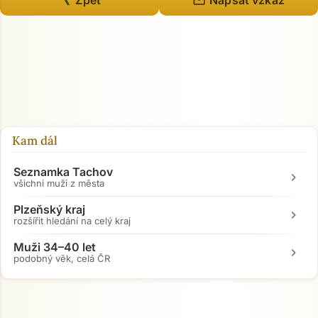
mail
《 Zpět
Napsat vzkaz
Kam dál
Seznamka Tachov
chevron_right
všichni muži z města
Plzeňský kraj
chevron_right
rozšířit hledání na celý kraj
Muži 34–40 let
chevron_right
podobný věk, celá ČR