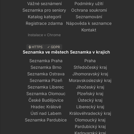
Vážné seznámení
Podmínky užití
Seznamka pro seniory
Ochrana soukromí
Katalog kategorií
Seznamování
Registrace zdarma
Nápověda k seznamce
Kontakt
Instalace v Chrome
🔒 HTTPS
✓ GDPR
Seznamka ve městech
Seznamka v krajích
Seznamka Praha
Praha
Seznamka Brno
Středočeský kraj
Seznamka Ostrava
Jihomoravský kraj
Seznamka Plzeň
Moravskoslezský kraj
Seznamka Liberec
Jihočeský kraj
Seznamka Olomouc
Plzeňský kraj
České Budějovice
Ústecký kraj
Hradec Králové
Liberecký kraj
Ústí nad Labem
Královéhradecký kraj
Seznamka Pardubice
Olomoucký kraj
Pardubický kraj
Karlovarský kraj