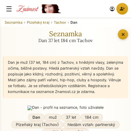
Známost
☰
person_add
account_circle
Seznamka
Plzeňský kraj
Tachov
Dan
Seznamka
✕
Dan 37 let 184 cm Tachov
Dan je muž (37 let, 184 cm) z Tachov, s hnědými vlasy, zelenýma
očima, běžné postavy. Hledá partnerský vztah navždy. Dan se
popisuje jako klidný, rozhodný, pozitivní, věrný a spolehlivý.
Mezi jeho zájmy patří vaření, hip-hop, cluby a hospody. Věnuje
se fotbalu. Je se středoškolským vzděláním. Registrace a
komunikace na seznamce Znamost.cz je zdarma.
Dan
muž
37 let
184 cm
Plzeňský kraj (Tachov)
hledám vztah: partnerský