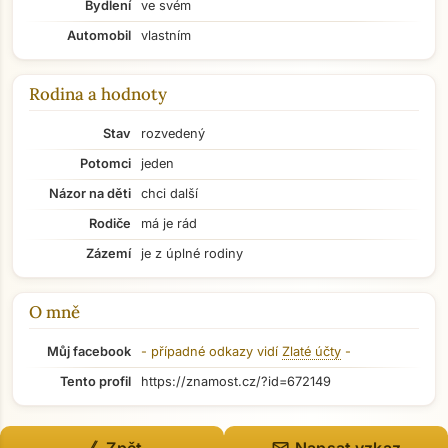
Bydlení
ve svém
Automobil
vlastním
Rodina a hodnoty
Stav
rozvedený
Potomci
jeden
Názor na děti
chci další
Rodiče
má je rád
Zázemí
je z úplné rodiny
O mně
Můj facebook
- případné odkazy vidí
Zlaté účty
-
Přejít na hlavní obsah
Tento profil
https://znamost.cz/?id=672149