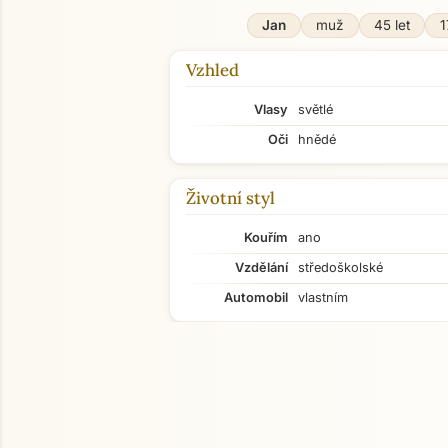
Jan
muž
45 let
1
Vzhled
Vlasy
světlé
Oči
hnědé
Životní styl
Kouřím
ano
Vzdělání
středoškolské
Automobil
vlastním