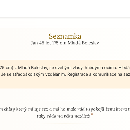
Seznamka
Jan 45 let 175 cm Mladá Boleslav
 175 cm) z Mladá Boleslav, se světlými vlasy, hnědýma očima. Hled
. Je se středoškolským vzděláním. Registrace a komunikace na s
 - seznamka profil
m chlap který miluje sex a má ho málo rád uspokojil ženu která 
”
taky ráda na věku nezáleží