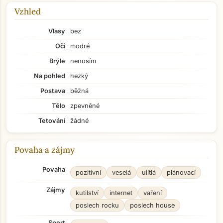
Vzhled
Vlasy
bez
Oči
modré
Brýle
nenosím
Na pohled
hezký
Postava
běžná
Tělo
zpevněné
Tetování
žádné
Povaha a zájmy
Povaha
pozitivní
veselá
ulítlá
plánovací
Zájmy
kutilství
internet
vaření
poslech rocku
poslech house
Sport