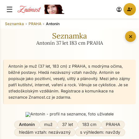
Známost
☰
person_add
account_circle
Seznamka
PRAHA
Antonín
Seznamka
✕
Antonín 37 let 183 cm PRAHA
Antonín je muž (37 let, 183 cm) z PRAHA, s modrýma očima,
běžné postavy. Hledá nezávazný vztah navždy. Antonín se
popisuje jako pozitivní, veselý, ulítlý a plánovitý. Mezi jeho zájmy
patří kutilství, internet, vaření a rock. Věnuje se cyklistice. Je se
středoškolským vzděláním. Registrace a komunikace na
seznamce Znamost.cz je zdarma.
Antonín
muž
37 let
183 cm
PRAHA
hledám vztah: nezávazný
s výhledem: navždy