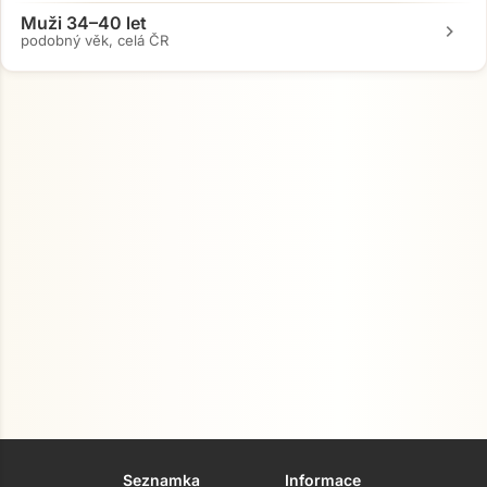
Muži 34–40 let
chevron_right
podobný věk, celá ČR
Seznamka
Informace