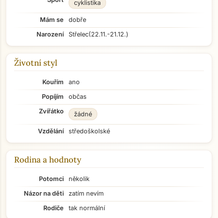
cyklistika
Mám se
dobře
Narození
Střelec
(22.11.-21.12.)
Životní styl
Kouřím
ano
Popíjím
občas
Zvířátko
žádné
Vzdělání
středoškolské
Rodina a hodnoty
Potomci
několik
Názor na děti
zatím nevím
Rodiče
tak normální