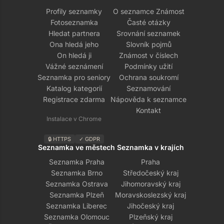
Profily seznamky
O seznamce Známost
Fotoseznamka
Časté otázky
Hledat partnera
Srovnání seznamek
Ona hledá jeho
Slovník pojmů
On hledá ji
Známost v číslech
Vážné seznámení
Podmínky užití
Seznamka pro seniory
Ochrana soukromí
Katalog kategorií
Seznamování
Registrace zdarma
Nápověda k seznamce
Kontakt
Instalace v Chrome
🔒 HTTPS
✓ GDPR
Seznamka ve městech
Seznamka v krajích
Seznamka Praha
Praha
Seznamka Brno
Středočeský kraj
Seznamka Ostrava
Jihomoravský kraj
Seznamka Plzeň
Moravskoslezský kraj
Seznamka Liberec
Jihočeský kraj
Seznamka Olomouc
Plzeňský kraj