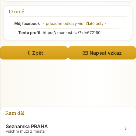
O mně
Můj facebook
- případné odkazy vidí
Zlaté účty
-
Tento profil
https://znamost.cz/?id=672160
mail
《 Zpět
Napsat vzkaz
Přejít na hlavní obsah
Kam dál
Seznamka PRAHA
chevron_right
všichni muži z města