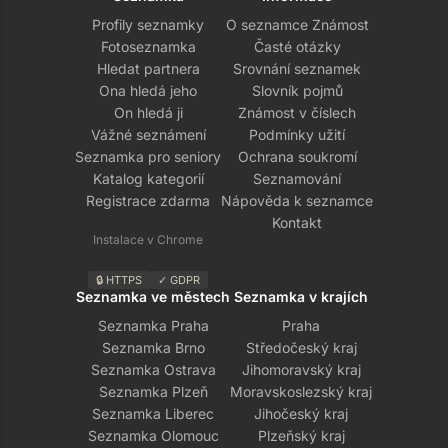
Profily seznamky
O seznamce Známost
Fotoseznamka
Časté otázky
Hledat partnera
Srovnání seznamek
Ona hledá jeho
Slovník pojmů
On hledá ji
Známost v číslech
Vážné seznámení
Podmínky užití
Seznamka pro seniory
Ochrana soukromí
Katalog kategorií
Seznamování
Registrace zdarma
Nápověda k seznamce
Kontakt
Instalace v Chrome
🔒 HTTPS
✓ GDPR
Seznamka ve městech
Seznamka v krajích
Seznamka Praha
Praha
Seznamka Brno
Středočeský kraj
Seznamka Ostrava
Jihomoravský kraj
Seznamka Plzeň
Moravskoslezský kraj
Seznamka Liberec
Jihočeský kraj
Seznamka Olomouc
Plzeňský kraj