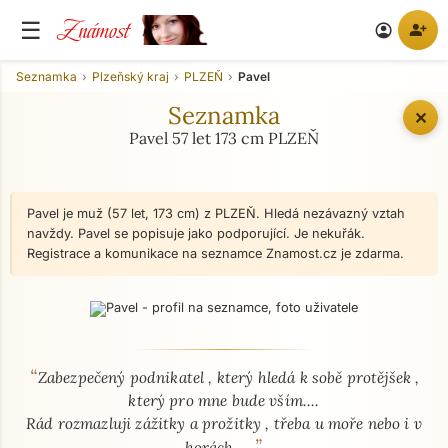
Známost
☰
person_add
account_circle
Seznamka
Plzeňský kraj
PLZEŇ
Pavel
Seznamka
✕
Pavel 57 let 173 cm PLZEŇ
Pavel je muž (57 let, 173 cm) z PLZEŇ. Hledá nezávazný vztah
navždy. Pavel se popisuje jako podporující. Je nekuřák.
Registrace a komunikace na seznamce Znamost.cz je zdarma.
“
O mně - seznamka profil
Zabezpečený podnikatel , který hledá k sobě protějšek ,
který pro mne bude vším....
Rád rozmazluji zážitky a prožitky , třeba u moře nebo i v
”
horách ....