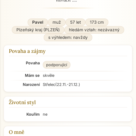
Pavel
muž
57 let
173 cm
Plzeňský kraj (PLZEŇ)
hledám vztah: nezávazný
s výhledem: navždy
Povaha a zájmy
Povaha
podporující
Mám se
skvěle
Narození
Střelec
(22.11.-21.12.)
Životní styl
Kouřím
ne
O mně