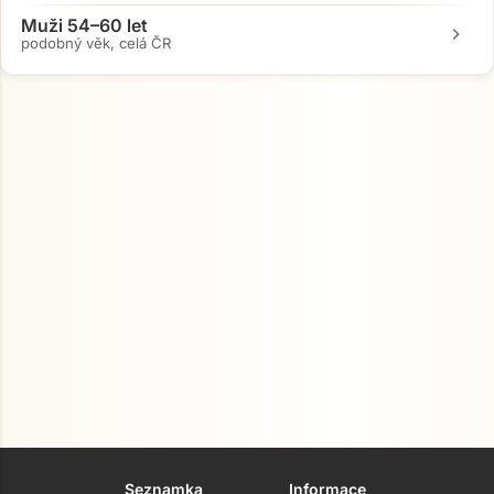
Muži 54–60 let
chevron_right
podobný věk, celá ČR
Seznamka
Informace