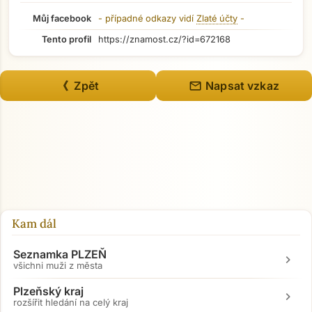
Můj facebook
- případné odkazy vidí
Zlaté účty
-
Tento profil
https://znamost.cz/?id=672168
mail
《 Zpět
Napsat vzkaz
Kam dál
Seznamka PLZEŇ
chevron_right
všichni muži z města
Plzeňský kraj
chevron_right
Přejít na hlavní obsah
rozšířit hledání na celý kraj