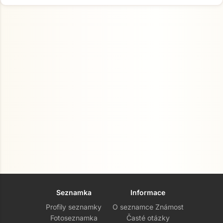
Seznamka
Informace
Profily seznamky
O seznamce Známost
Fotoseznamka
Časté otázky