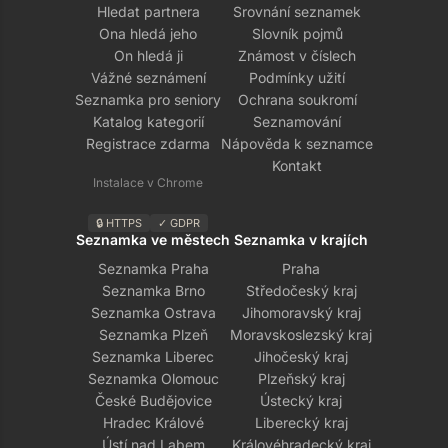
Hledat partnera
Srovnání seznamek
Ona hledá jeho
Slovník pojmů
On hledá ji
Známost v číslech
Vážné seznámení
Podmínky užití
Seznamka pro seniory
Ochrana soukromí
Katalog kategorií
Seznamování
Registrace zdarma
Nápověda k seznamce
Kontakt
Instalace v Chrome
🔒 HTTPS
✓ GDPR
Seznamka ve městech
Seznamka v krajích
Seznamka Praha
Praha
Seznamka Brno
Středočeský kraj
Seznamka Ostrava
Jihomoravský kraj
Seznamka Plzeň
Moravskoslezský kraj
Seznamka Liberec
Jihočeský kraj
Seznamka Olomouc
Plzeňský kraj
České Budějovice
Ústecký kraj
Hradec Králové
Liberecký kraj
Ústí nad Labem
Královéhradecký kraj