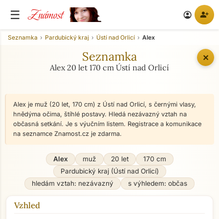
Známost
☰
person_add
account_circle
Seznamka
Pardubický kraj
Ústí nad Orlicí
Alex
Seznamka
✕
Alex 20 let 170 cm Ústí nad Orlicí
Alex je muž (20 let, 170 cm) z Ústí nad Orlicí, s černými vlasy,
hnědýma očima, štíhlé postavy. Hledá nezávazný vztah na
občasná setkání. Je s výučním listem. Registrace a komunikace
na seznamce Znamost.cz je zdarma.
Alex
muž
20 let
170 cm
Pardubický kraj (Ústí nad Orlicí)
hledám vztah: nezávazný
s výhledem: občas
Vzhled