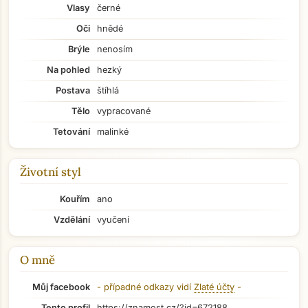
Vlasy
černé
Oči
hnědé
Brýle
nenosím
Na pohled
hezký
Postava
štíhlá
Tělo
vypracované
Tetování
malinké
Životní styl
Kouřím
ano
Vzdělání
vyučení
O mně
Můj facebook
- případné odkazy vidí
Zlaté účty
-
Tento profil
https://znamost.cz/?id=672188