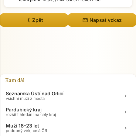
mail
《 Zpět
Napsat vzkaz
Kam dál
Seznamka Ústí nad Orlicí
chevron_right
všichni muži z města
Pardubický kraj
chevron_right
rozšířit hledání na celý kraj
Přejít na hlavní obsah
Muži 18–23 let
chevron_right
podobný věk, celá ČR