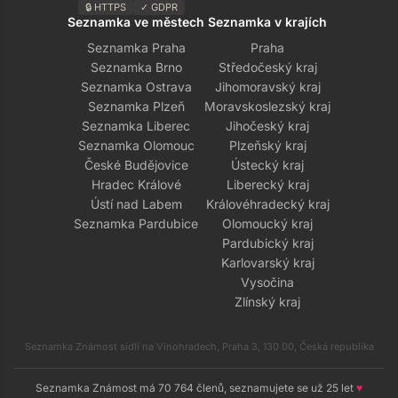
🔒 HTTPS
✓ GDPR
Seznamka ve městech
Seznamka v krajích
Seznamka Praha
Praha
Seznamka Brno
Středočeský kraj
Seznamka Ostrava
Jihomoravský kraj
Seznamka Plzeň
Moravskoslezský kraj
Seznamka Liberec
Jihočeský kraj
Seznamka Olomouc
Plzeňský kraj
České Budějovice
Ústecký kraj
Hradec Králové
Liberecký kraj
Ústí nad Labem
Královéhradecký kraj
Seznamka Pardubice
Olomoucký kraj
Pardubický kraj
Karlovarský kraj
Vysočina
Zlínský kraj
Seznamka Známost sídlí na Vinohradech, Praha 3, 130 00, Česká republika
Seznamka Známost má 70 764 členů, seznamujete se už 25 let
♥