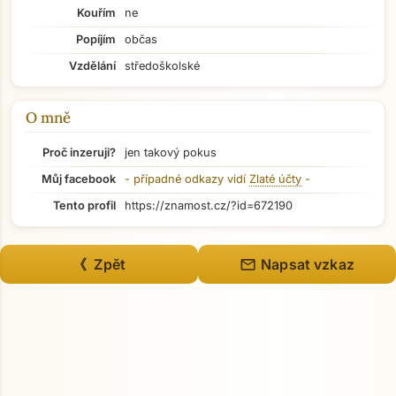
Kouřím
ne
Popíjím
občas
Vzdělání
středoškolské
O mně
Proč inzeruji?
jen takový pokus
Můj facebook
- případné odkazy vidí
Zlaté účty
-
Tento profil
https://znamost.cz/?id=672190
mail
《 Zpět
Napsat vzkaz