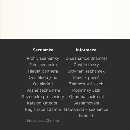
Seznamka
Informace
Profily seznamky
O seznamce Známost
Fotoseznamka
Časté otázky
Hledat partnera
Srovnání seznamek
Ona hledá jeho
Slovník pojmů
On hledá ji
Známost v číslech
Vážné seznámení
Podmínky užití
Seznamka pro seniory
Ochrana soukromí
Katalog kategorií
Seznamování
Registrace zdarma
Nápověda k seznamce
Kontakt
Instalace v Chrome