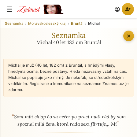
Známost
☰
person_add
account_circle
Seznamka
Moravskoslezský kraj
Bruntál
Michal
Seznamka
✕
Michal 40 let 182 cm Bruntál
Michal je muž (40 let, 182 cm) z Bruntál, s hnědými vlasy,
hnědýma očima, běžné postavy. Hledá nezávazný vztah na čas.
Michal se popisuje jako mírný. Je nekuřák, se středoškolským
vzděláním. Registrace a komunikace na seznamce Znamost.cz je
zdarma.
“
O mně - seznamka profil
Som milí chlap čo sa večer po praci nudí rád by som
”
spoznal milú ženu ktorá rada sexi flirtuje,,. Mi