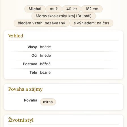
Michal
muž
40 let
182 cm
Moravskoslezský kraj (Bruntál)
hledám vztah: nezávazný
s výhledem: na čas
Vzhled
Vlasy
hnědé
Oči
hnědé
Postava
běžná
Tělo
běžné
Povaha a zájmy
Povaha
mírná
Životní styl