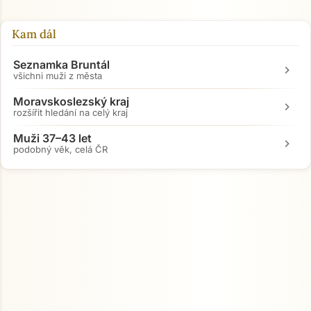
Kam dál
Přejít na hlavní obsah
Seznamka Bruntál
chevron_right
všichni muži z města
Moravskoslezský kraj
chevron_right
rozšířit hledání na celý kraj
Muži 37–43 let
chevron_right
podobný věk, celá ČR