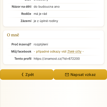
Názor na děti
do budoucna ano
Rodiče
má je rád
Zázemí
je z úplné rodiny
O mně
Proč inzeruji?
rozptýlení
Můj facebook
- případné odkazy vidí
Zlaté účty
-
Tento profil
https://znamost.cz/?id=672200
Přejít na hlavní obsah
mail
《 Zpět
Napsat vzkaz