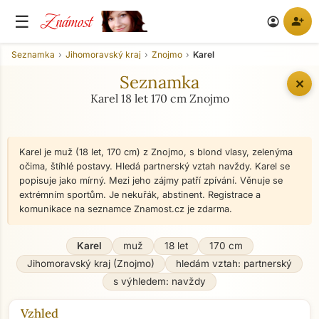
Známost
☰
person_add
account_circle
Seznamka
Jihomoravský kraj
Znojmo
Karel
Seznamka
✕
Karel 18 let 170 cm Znojmo
Karel je muž (18 let, 170 cm) z Znojmo, s blond vlasy, zelenýma
očima, štíhlé postavy. Hledá partnerský vztah navždy. Karel se
popisuje jako mírný. Mezi jeho zájmy patří zpívání. Věnuje se
extrémním sportům. Je nekuřák, abstinent. Registrace a
komunikace na seznamce Znamost.cz je zdarma.
Karel
muž
18 let
170 cm
Jihomoravský kraj (Znojmo)
hledám vztah: partnerský
s výhledem: navždy
Vzhled