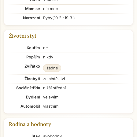
Mám se
nic moc
Narození
Ryby
(19.2.-19.3.)
Životní styl
Kouřím
ne
Popíjím
nikdy
Zvířátko
žádné
Živobytí
zemědělství
Sociální třída
nižší střední
Bydlení
ve svém
Automobil
vlastním
Rodina a hodnoty
Stav
svobodný