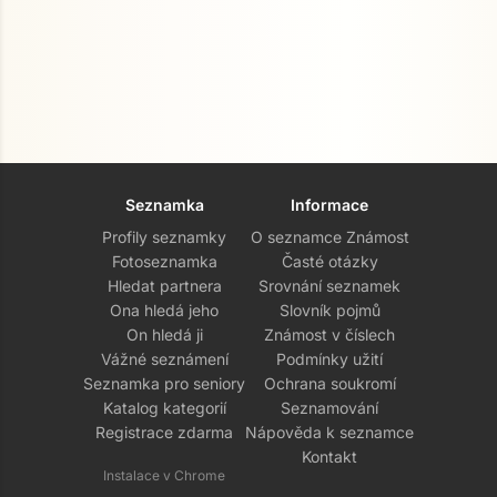
Seznamka
Informace
Profily seznamky
O seznamce Známost
Fotoseznamka
Časté otázky
Hledat partnera
Srovnání seznamek
Ona hledá jeho
Slovník pojmů
On hledá ji
Známost v číslech
Vážné seznámení
Podmínky užití
Seznamka pro seniory
Ochrana soukromí
Katalog kategorií
Seznamování
Registrace zdarma
Nápověda k seznamce
Kontakt
Instalace v Chrome