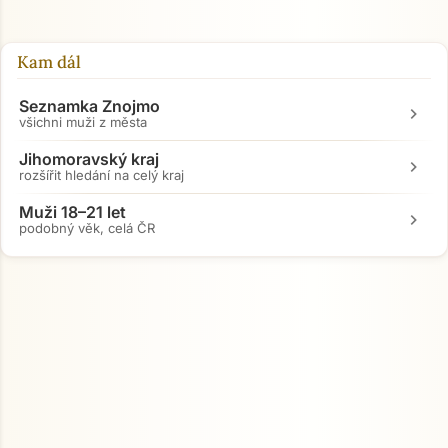
Kam dál
Seznamka Znojmo
chevron_right
všichni muži z města
Jihomoravský kraj
chevron_right
rozšířit hledání na celý kraj
Muži 18–21 let
chevron_right
podobný věk, celá ČR