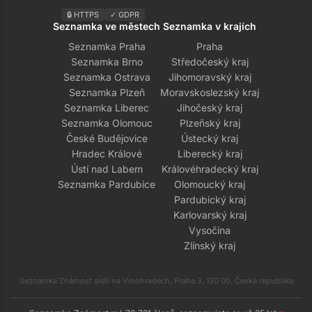
🔒 HTTPS
✓ GDPR
Seznamka ve městech
Seznamka v krajích
Seznamka Praha
Praha
Seznamka Brno
Středočeský kraj
Seznamka Ostrava
Jihomoravský kraj
Seznamka Plzeň
Moravskoslezský kraj
Seznamka Liberec
Jihočeský kraj
Seznamka Olomouc
Plzeňský kraj
České Budějovice
Ústecký kraj
Hradec Králové
Liberecký kraj
Ústí nad Labem
Královéhradecký kraj
Seznamka Pardubice
Olomoucký kraj
Pardubický kraj
Karlovarský kraj
Vysočina
Zlínský kraj
Seznamka Známost sídlí na Vinohradech, Praha 3, 130 00, Česká republika