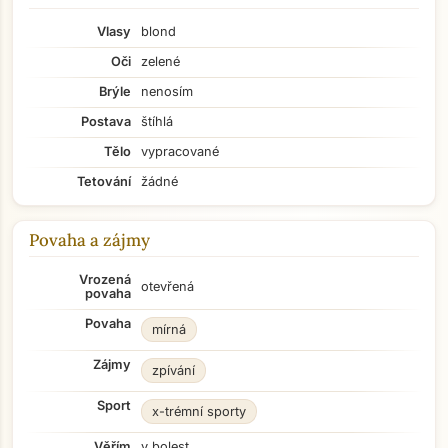
Vlasy
blond
Oči
zelené
Brýle
nenosím
Postava
štíhlá
Tělo
vypracované
Tetování
žádné
Povaha a zájmy
Vrozená
otevřená
povaha
Povaha
mírná
Zájmy
zpívání
Sport
x-trémní sporty
Věřím
v bolest