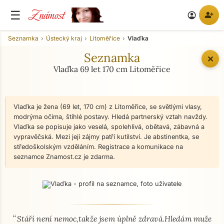
Známost
☰
person_add
account_circle
Seznamka
Ústecký kraj
Litoměřice
Vlaďka
Seznamka
✕
Vlaďka 69 let 170 cm Litoměřice
Vlaďka je žena (69 let, 170 cm) z Litoměřice, se světlými vlasy,
modrýma očima, štíhlé postavy. Hledá partnerský vztah navždy.
Vlaďka se popisuje jako veselá, spolehlivá, obětavá, zábavná a
vypravěčská. Mezi její zájmy patří kutilství. Je abstinentka, se
středoškolským vzděláním. Registrace a komunikace na
seznamce Znamost.cz je zdarma.
“
O mně - seznamka profil
Stáří není nemoc,takže jsem úplně zdravá.Hledám muže