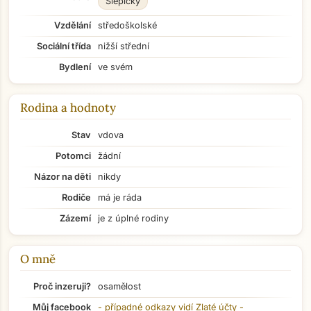
Slepičky
Vzdělání
středoškolské
Sociální třída
nižší střední
Bydlení
ve svém
Rodina a hodnoty
Stav
vdova
Potomci
žádní
Názor na děti
nikdy
Rodiče
má je ráda
Zázemí
je z úplné rodiny
O mně
Proč inzeruji?
osamělost
Přejít na hlavní obsah
Můj facebook
- případné odkazy vidí
Zlaté účty
-