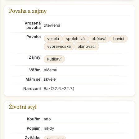
Povaha a zájmy
Vrozená
otevřená
povaha
Povaha
veselá
spolehlivá
obětavá
bavící
vypravěčská
plánovací
Zájmy
kutilství
Věřím
ničemu
Mám se
skvěle
Narození
Rak
(22.6.-22.7.)
Životní styl
Kouřím
ano
Popíjím
nikdy
Zvířátko