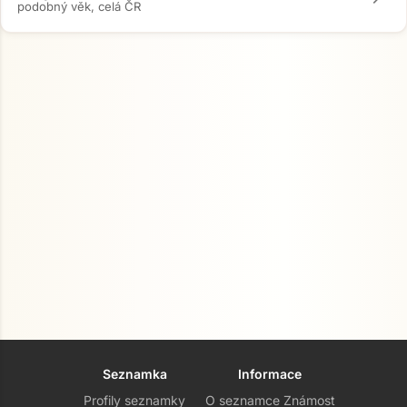
podobný věk, celá ČR
Seznamka
Informace
Profily seznamky
O seznamce Známost