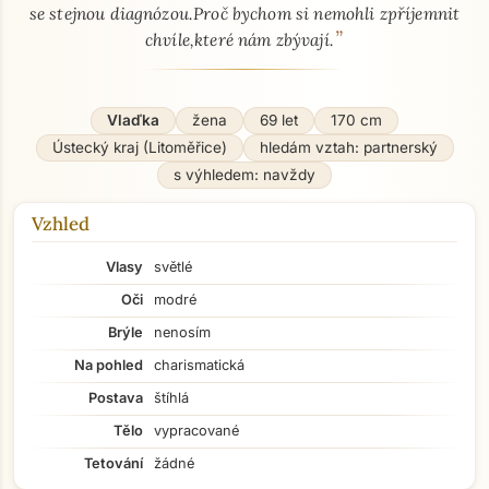
se stejnou diagnózou.Proč bychom si nemohli zpříjemnit
”
chvíle,které nám zbývají.
Vlaďka
žena
69 let
170 cm
Ústecký kraj (Litoměřice)
hledám vztah: partnerský
s výhledem: navždy
Vzhled
Vlasy
světlé
Oči
modré
Brýle
nenosím
Na pohled
charismatická
Postava
štíhlá
Tělo
vypracované
Tetování
žádné