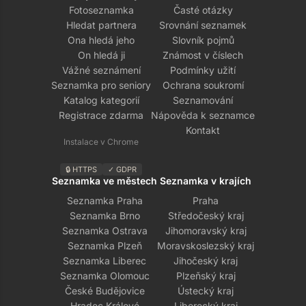
Fotoseznamka
Časté otázky
Hledat partnera
Srovnání seznamek
Ona hledá jeho
Slovník pojmů
On hledá ji
Známost v číslech
Vážné seznámení
Podmínky užití
Seznamka pro seniory
Ochrana soukromí
Katalog kategorií
Seznamování
Registrace zdarma
Nápověda k seznamce
Kontakt
Instalace v Chrome
🔒 HTTPS
✓ GDPR
Seznamka ve městech
Seznamka v krajích
Seznamka Praha
Praha
Seznamka Brno
Středočeský kraj
Seznamka Ostrava
Jihomoravský kraj
Seznamka Plzeň
Moravskoslezský kraj
Seznamka Liberec
Jihočeský kraj
Seznamka Olomouc
Plzeňský kraj
České Budějovice
Ústecký kraj
Hradec Králové
Liberecký kraj