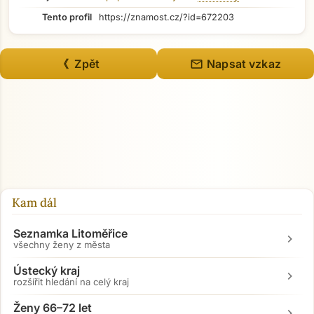
Tento profil
https://znamost.cz/?id=672203
mail
《 Zpět
Napsat vzkaz
Kam dál
Seznamka Litoměřice
chevron_right
všechny ženy z města
Ústecký kraj
chevron_right
rozšířit hledání na celý kraj
Ženy 66–72 let
chevron_right