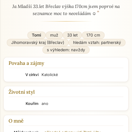
Ja Mladší 33.let Břeclav výška 170cm jsem poprvé na
”
seznamce moc to neovládám ☺️
Tomi
muž
33 let
170 cm
Jihomoravský kraj (Břeclav)
hledám vztah: partnerský
s výhledem: navždy
Povaha a zájmy
V církvi
Katolické
Životní styl
Kouřím
ano
O mně