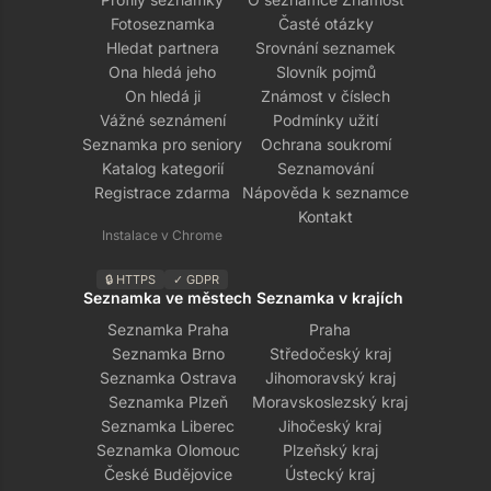
Fotoseznamka
Časté otázky
Hledat partnera
Srovnání seznamek
Ona hledá jeho
Slovník pojmů
On hledá ji
Známost v číslech
Vážné seznámení
Podmínky užití
Seznamka pro seniory
Ochrana soukromí
Katalog kategorií
Seznamování
Registrace zdarma
Nápověda k seznamce
Kontakt
Instalace v Chrome
🔒 HTTPS
✓ GDPR
Seznamka ve městech
Seznamka v krajích
Seznamka Praha
Praha
Seznamka Brno
Středočeský kraj
Seznamka Ostrava
Jihomoravský kraj
Seznamka Plzeň
Moravskoslezský kraj
Seznamka Liberec
Jihočeský kraj
Seznamka Olomouc
Plzeňský kraj
České Budějovice
Ústecký kraj