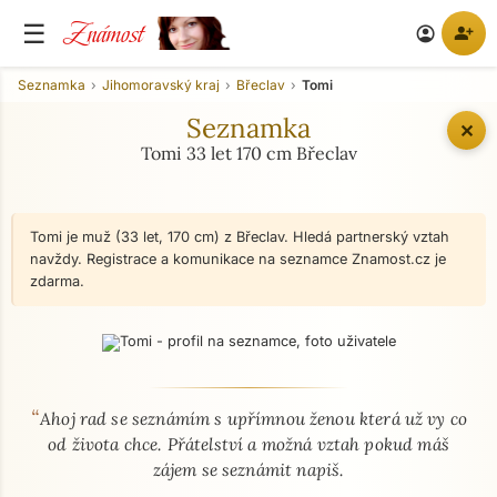
Známost
☰
person_add
account_circle
Seznamka
Jihomoravský kraj
Břeclav
Tomi
Seznamka
✕
Tomi 33 let 170 cm Břeclav
Tomi je muž (33 let, 170 cm) z Břeclav. Hledá partnerský vztah
navždy. Registrace a komunikace na seznamce Znamost.cz je
zdarma.
“
O mně - seznamka profil
Ahoj rad se seznámím s upřímnou ženou která už vy co
od života chce. Přátelství a možná vztah pokud máš
zájem se seznámit napiš.