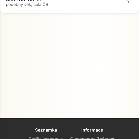
chevron_right
podobný věk, celá ČR
Seznamka
Informace
Profily seznamky
O seznamce Známost