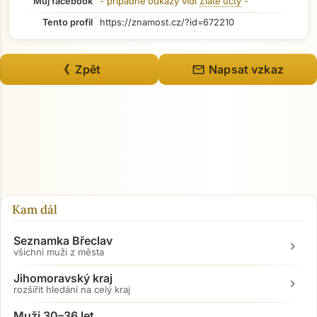
Můj facebook
- případné odkazy vidí
Zlaté účty
-
Tento profil
https://znamost.cz/?id=672210
mail
《 Zpět
Napsat vzkaz
Kam dál
Seznamka Břeclav
chevron_right
všichni muži z města
Jihomoravský kraj
chevron_right
rozšířit hledání na celý kraj
Přejít na hlavní obsah
Muži 30–36 let