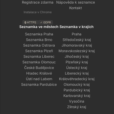
Registrace zdarma
Nápověda k seznamce
Kontakt
Instalace v Chrome
🔒 HTTPS
✓ GDPR
Seznamka ve městech
Seznamka v krajích
Seznamka Praha
Praha
Seznamka Brno
Středočeský kraj
Seznamka Ostrava
Jihomoravský kraj
Seznamka Plzeň
Moravskoslezský kraj
Seznamka Liberec
Jihočeský kraj
Seznamka Olomouc
Plzeňský kraj
České Budějovice
Ústecký kraj
Hradec Králové
Liberecký kraj
Ústí nad Labem
Královéhradecký kraj
Seznamka Pardubice
Olomoucký kraj
Pardubický kraj
Karlovarský kraj
Vysočina
Zlínský kraj