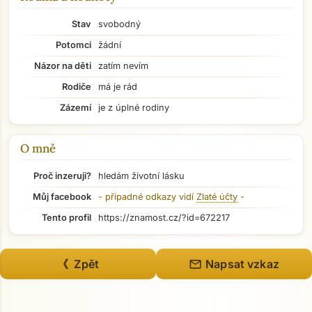
Stav
svobodný
Potomci
žádní
Názor na děti
zatím nevím
Přejít na hlavní obsah
Rodiče
má je rád
Zázemí
je z úplné rodiny
O mně
Proč inzeruji?
hledám životní lásku
Můj facebook
- případné odkazy vidí
Zlaté účty
-
Tento profil
https://znamost.cz/?id=672217
mail
《 Zpět
Napsat vzkaz