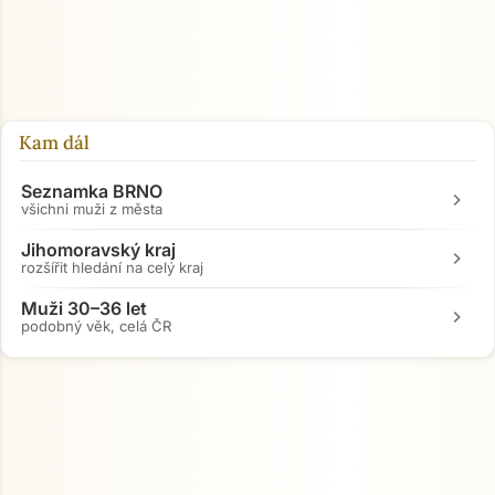
Kam dál
Seznamka BRNO
chevron_right
všichni muži z města
Jihomoravský kraj
chevron_right
rozšířit hledání na celý kraj
Muži 30–36 let
chevron_right
podobný věk, celá ČR