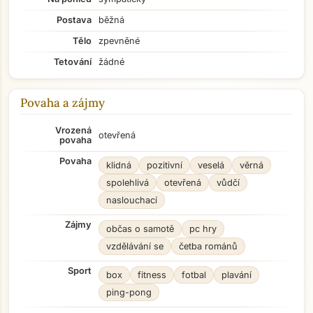
Postava
běžná
Tělo
zpevněné
Tetování
žádné
Povaha a zájmy
Vrozená
otevřená
povaha
Povaha
klidná
pozitivní
veselá
věrná
spolehlivá
otevřená
vůdčí
naslouchací
Zájmy
občas o samotě
pc hry
vzdělávání se
četba románů
Sport
box
fitness
fotbal
plavání
ping-pong