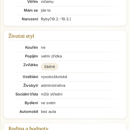
Věřím
ničemu
Mám se
jde to
Narození
Ryby
(19.2.-19.3.)
Životní styl
Kouřím
ne
Popíjím
velmi zřídka
Zvířátko
žádné
Vzdělání
vysokoškolské
Živobytí
administrativa
Sociální třída
nižší střední
Bydlení
ve svém
Automobil
bez auta
Rodina a hodnoty