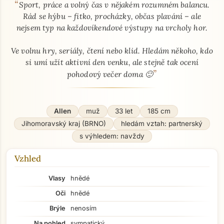
“
O mně - seznamka profil
Sport, práce a volný čas v nějakém rozumném balancu.
Rád se hýbu – fitko, procházky, občas plavání – ale
nejsem typ na každovíkendové výstupy na vrcholy hor.
Ve volnu hry, seriály, čtení nebo klid. Hledám někoho, kdo
si umí užít aktivní den venku, ale stejně tak ocení
”
pohodový večer doma 🙂
Allen
muž
33 let
185 cm
Jihomoravský kraj (BRNO)
hledám vztah: partnerský
s výhledem: navždy
Vzhled
Vlasy
hnědé
Oči
hnědé
Brýle
nenosím
Na pohled
sympatický