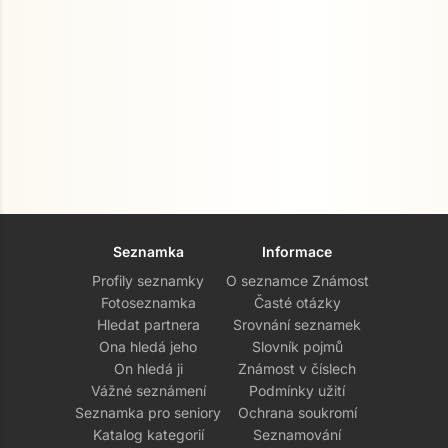
Seznamka
Informace
Profily seznamky
O seznamce Známost
Fotoseznamka
Časté otázky
Hledat partnera
Srovnání seznamek
Ona hledá jeho
Slovník pojmů
On hledá ji
Známost v číslech
Vážné seznámení
Podmínky užití
Seznamka pro seniory
Ochrana soukromí
Katalog kategorií
Seznamování