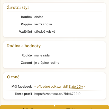
Životní styl
Kouřím
občas
Popíjím
velmi zřídka
Vzdělání
středoškolské
Rodina a hodnoty
Rodiče
má je ráda
Zázemí
je z úplné rodiny
O mně
Můj facebook
- případné odkazy vidí
Zlaté účty
-
Přejít na hlavní obsah
Tento profil
https://znamost.cz/?id=672219