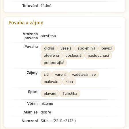
Tetování
žádné
Povaha a zájmy
Vrozená
otevřená
povaha
Povaha
klidná
veselá
spolehlivá
bavící
otevřená
poslušná
naslouchací
podporující
Zájmy
šití
vaření
vzdělávání se
malování
kina
Sport
plavání
Turistika
Věřím
ničemu
Mám se
dobře
Narození
Střelec
(22.11.-21.12.)