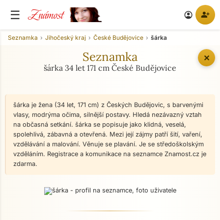
Známost
☰
person_add
account_circle
Seznamka
Jihočeský kraj
České Budějovice
šárka
Seznamka
✕
šárka 34 let 171 cm České Budějovice
šárka je žena (34 let, 171 cm) z Českých Budějovic, s barvenými
vlasy, modrýma očima, silnější postavy. Hledá nezávazný vztah
na občasná setkání. šárka se popisuje jako klidná, veselá,
spolehlivá, zábavná a otevřená. Mezi její zájmy patří šití, vaření,
vzdělávání a malování. Věnuje se plavání. Je se středoškolským
vzděláním. Registrace a komunikace na seznamce Znamost.cz je
zdarma.