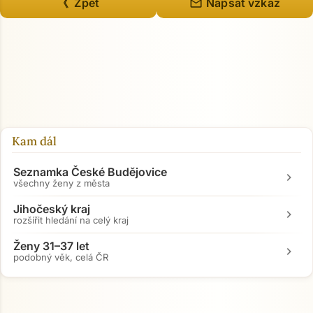
mail
《 Zpět
Napsat vzkaz
Kam dál
Seznamka České Budějovice
chevron_right
všechny ženy z města
Jihočeský kraj
chevron_right
rozšířit hledání na celý kraj
Ženy 31–37 let
chevron_right
podobný věk, celá ČR