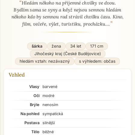
“
O mně - seznamka profil
Hledám někoho na příjemné chvilky ve dvou.
Bydlím sama se syny a když nejsou semnou hledám
někoho kdo by semnou rad strávil chvilku času. Kino,
”
film, večeře, výlet, turistiku, procházku….
šárka
žena
34 let
171 cm
Jihočeský kraj (České Budějovice)
hledám vztah: nezávazný
s výhledem: občas
Vzhled
Vlasy
barvené
Oči
modré
Brýle
nenosím
Na pohled
sympatická
Postava
silnější
Tělo
běžné