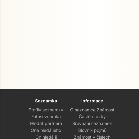
Seznamka
Informace
Profily seznamky
O seznamce Známost
Fotoseznamka
Časté otázky
Hledat partnera
Srovnání seznamek
Ona hledá jeho
Slovník pojmů
On hledá ji
Známost v číslech