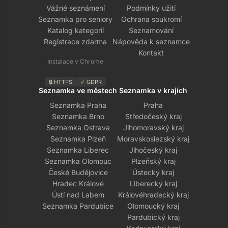
Vážné seznámení
Podmínky užití
Seznamka pro seniory
Ochrana soukromí
Katalog kategorií
Seznamování
Registrace zdarma
Nápověda k seznamce
Kontakt
Instalace v Chrome
🔒 HTTPS
✓ GDPR
Seznamka ve městech
Seznamka v krajích
Seznamka Praha
Praha
Seznamka Brno
Středočeský kraj
Seznamka Ostrava
Jihomoravský kraj
Seznamka Plzeň
Moravskoslezský kraj
Seznamka Liberec
Jihočeský kraj
Seznamka Olomouc
Plzeňský kraj
České Budějovice
Ústecký kraj
Hradec Králové
Liberecký kraj
Ústí nad Labem
Královéhradecký kraj
Seznamka Pardubice
Olomoucký kraj
Pardubický kraj