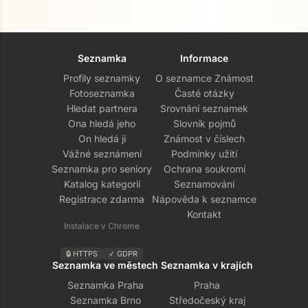
Seznamka
Informace
Profily seznamky
O seznamce Známost
Fotoseznamka
Časté otázky
Hledat partnera
Srovnání seznamek
Ona hledá jeho
Slovník pojmů
On hledá ji
Známost v číslech
Vážné seznámení
Podmínky užití
Seznamka pro seniory
Ochrana soukromí
Katalog kategorií
Seznamování
Registrace zdarma
Nápověda k seznamce
Kontakt
Instalace v Chrome
🔒 HTTPS
✓ GDPR
Seznamka ve městech
Seznamka v krajích
Seznamka Praha
Praha
Seznamka Brno
Středočeský kraj