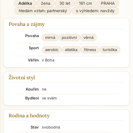
Adélka
žena
30 let
161 cm
PRAHA
hledám vztah: partnerský
s výhledem: navždy
Povaha a zájmy
Povaha
mírná
pozitivní
věrná
Sport
aerobic
atletika
fitness
turistika
Věřím
v Boha
Životní styl
Kouřím
ne
Bydlení
ve svém
Rodina a hodnoty
Stav
svobodná