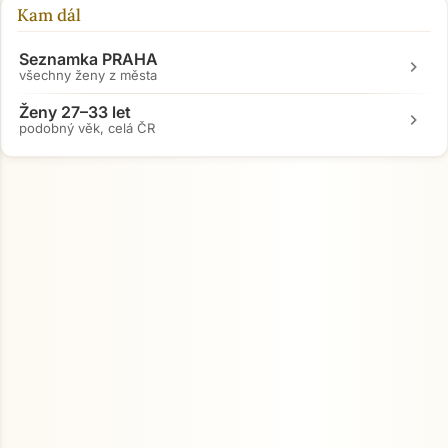
Kam dál
Přejít na hlavní obsah
Seznamka PRAHA
chevron_right
všechny ženy z města
Ženy 27–33 let
chevron_right
podobný věk, celá ČR