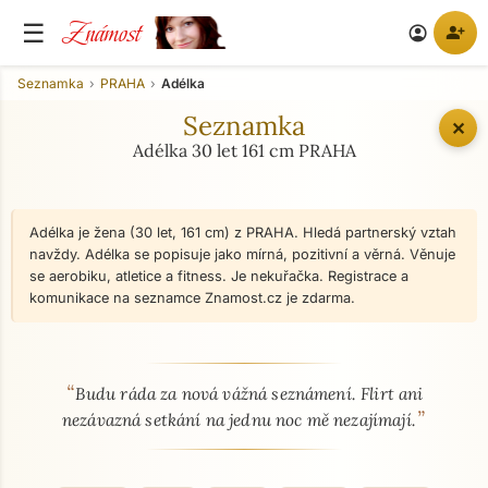
Známost
☰
person_add
account_circle
Seznamka
PRAHA
Adélka
Seznamka
✕
Adélka 30 let 161 cm PRAHA
Adélka je žena (30 let, 161 cm) z PRAHA. Hledá partnerský vztah
navždy. Adélka se popisuje jako mírná, pozitivní a věrná. Věnuje
se aerobiku, atletice a fitness. Je nekuřačka. Registrace a
komunikace na seznamce Znamost.cz je zdarma.
“
O mně - seznamka profil
Budu ráda za nová vážná seznámení. Flirt ani
”
nezávazná setkání na jednu noc mě nezajímají.