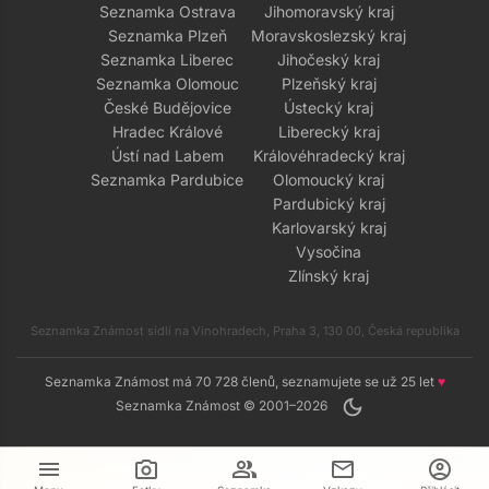
Seznamka Ostrava
Jihomoravský kraj
Seznamka Plzeň
Moravskoslezský kraj
Seznamka Liberec
Jihočeský kraj
Seznamka Olomouc
Plzeňský kraj
České Budějovice
Ústecký kraj
Hradec Králové
Liberecký kraj
Ústí nad Labem
Královéhradecký kraj
Seznamka Pardubice
Olomoucký kraj
Pardubický kraj
Karlovarský kraj
Vysočina
Zlínský kraj
Seznamka Známost sídlí na Vinohradech, Praha 3, 130 00, Česká republika
Seznamka Známost má 70 728 členů, seznamujete se už 25 let
♥
dark_mode
Seznamka Známost © 2001–2026
menu
camera_alt
group
mail
account_circle