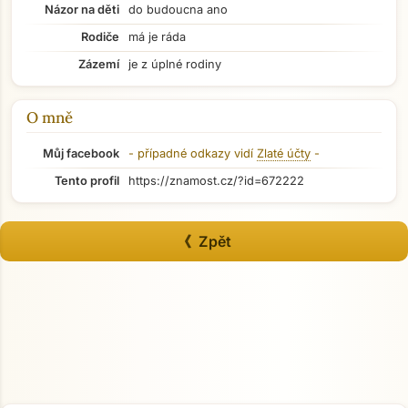
Názor na děti
do budoucna ano
Rodiče
má je ráda
Zázemí
je z úplné rodiny
O mně
Můj facebook
- případné odkazy vidí
Zlaté účty
-
Tento profil
https://znamost.cz/?id=672222
《 Zpět