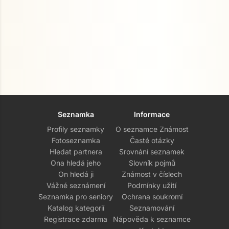
Seznamka
Informace
Profily seznamky
O seznamce Známost
Fotoseznamka
Časté otázky
Hledat partnera
Srovnání seznamek
Ona hledá jeho
Slovník pojmů
On hledá ji
Známost v číslech
Vážné seznámení
Podmínky užití
Seznamka pro seniory
Ochrana soukromí
Katalog kategorií
Seznamování
Registrace zdarma
Nápověda k seznamce