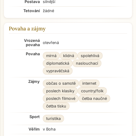
Postava
silnější
Tetování
žádné
Povaha a zájmy
Vrozená
otevřená
povaha
Povaha
mírná
klidná
spolehlivá
diplomatická
naslouchací
vypravěčská
Zájmy
občas o samotě
internet
poslech klasiky
country/folk
poslech filmové
četba naučné
četba tisku
Sport
turistika
Věřím
v Boha