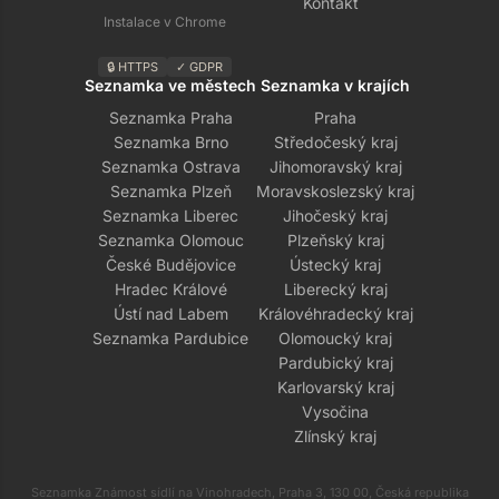
Kontakt
Instalace v Chrome
🔒 HTTPS
✓ GDPR
Seznamka ve městech
Seznamka v krajích
Seznamka Praha
Praha
Seznamka Brno
Středočeský kraj
Seznamka Ostrava
Jihomoravský kraj
Seznamka Plzeň
Moravskoslezský kraj
Seznamka Liberec
Jihočeský kraj
Seznamka Olomouc
Plzeňský kraj
České Budějovice
Ústecký kraj
Hradec Králové
Liberecký kraj
Ústí nad Labem
Královéhradecký kraj
Seznamka Pardubice
Olomoucký kraj
Pardubický kraj
Karlovarský kraj
Vysočina
Zlínský kraj
Seznamka Známost sídlí na Vinohradech, Praha 3, 130 00, Česká republika