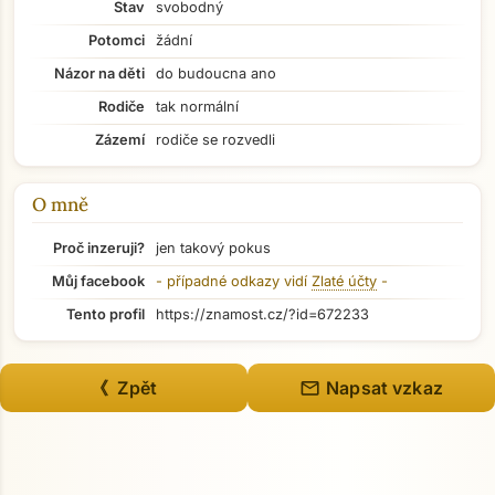
Stav
svobodný
Potomci
žádní
Názor na děti
do budoucna ano
Přejít na hlavní obsah
Rodiče
tak normální
Zázemí
rodiče se rozvedli
O mně
Proč inzeruji?
jen takový pokus
Můj facebook
- případné odkazy vidí
Zlaté účty
-
Tento profil
https://znamost.cz/?id=672233
mail
《 Zpět
Napsat vzkaz