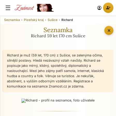
Známost
☰
person_add
account_circle
Seznamka
Plzeňský kraj
Sušice
Richard
Seznamka
✕
Richard 59 let 170 cm Sušice
Richard je muž (59 let, 170 cm) z Sušice, se zelenýma očima,
silnější postavy. Hledá nezávazný vztah navždy. Richard se
popisuje jako mírný, klidný, spolehlivý, diplomatický a
naslouchající. Mezi jeho zájmy patří samota, internet, klasická
hudba a country a folk. Věnuje se turistice. Je nekuřák,
abstinent, s vyšším odborným vzděláním. Registrace a
komunikace na seznamce Znamost.cz je zdarma.