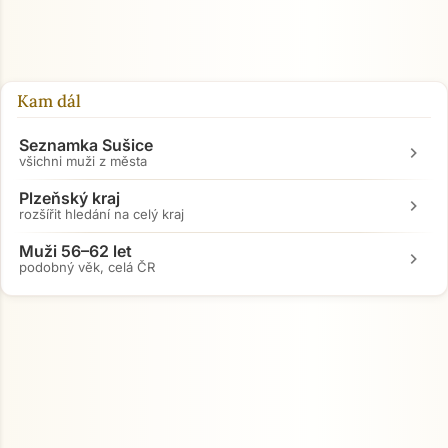
Kam dál
Seznamka Sušice
chevron_right
všichni muži z města
Plzeňský kraj
chevron_right
rozšířit hledání na celý kraj
Muži 56–62 let
chevron_right
podobný věk, celá ČR