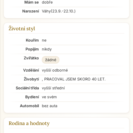
Mám se
dobře
Narození
Váhy
(23.9.-22.10.)
Životní styl
Kouřím
ne
Popíjím
nikdy
Zvířátko
žádné
Vzdělání
vyšší odborné
Živobytí
, PRACOVAL JSEM SKORO 40 LET.
Sociální třída
vyšší střední
Bydlení
ve svém
Automobil
bez auta
Rodina a hodnoty