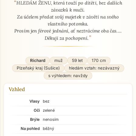
“
O mně - seznamka profil
HLEDÁM ŽENU, která touží po dítěti, bez dalších
závazků k muži.
Za účelem předat svůj majetek v závěti na svého
vlastního potomka.
Prosím jen férové jednání, ať neztrácíme oba čas....
”
Děkuji za pochopení.
Richard
muž
59 let
170 cm
Plzeňský kraj (Sušice)
hledám vztah: nezávazný
s výhledem: navždy
Vzhled
Vlasy
bez
Oči
zelené
Brýle
nenosím
Na pohled
běžný