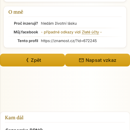
O mně
Proč inzeruji?
hledám životní lásku
Můj facebook
- případné odkazy vidí
Zlaté účty
-
Tento profil
https://znamost.cz/?id=672245
mail
《 Zpět
Napsat vzkaz
Přejít na hlavní obsah
Kam dál