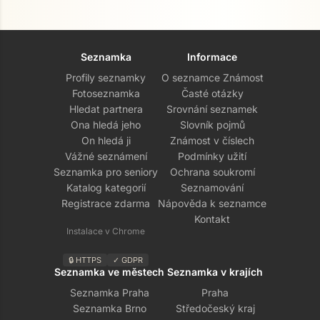
Seznamka
Informace
Profily seznamky
O seznamce Známost
Fotoseznamka
Časté otázky
Hledat partnera
Srovnání seznamek
Ona hledá jeho
Slovník pojmů
On hledá ji
Známost v číslech
Vážné seznámení
Podmínky užití
Seznamka pro seniory
Ochrana soukromí
Katalog kategorií
Seznamování
Registrace zdarma
Nápověda k seznamce
Kontakt
Instalace v Chrome
🔒 HTTPS
✓ GDPR
Seznamka ve městech
Seznamka v krajích
Seznamka Praha
Praha
Seznamka Brno
Středočeský kraj