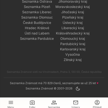
Seznamka Ostrava
Jihomoravský kraj
Seznamka Plzeň
Moravskoslezský kraj
Seznamka Liberec
Jihočeský kraj
Seznamka Olomouc
Plzeňský kraj
České Budějovice
Ústecký kraj
Hradec Králové
Liberecký kraj
Ústí nad Labem
Královéhradecký kraj
Seznamka Pardubice
Olomoucký kraj
Pardubický kraj
Karlovarský kraj
Vysočina
Zlínský kraj
Seznamka Známost sídlí na Vinohradech, Praha 3, 130 00, Česká republika
Seznamka Známost má 70 829 členů, seznamujete se už 25 let
♥
dark_mode
Seznamka Známost © 2001–2026
menu
camera_alt
group
mail
account_circle
Menu
Fotky
Seznamka
Vzkazy
Přihlásit