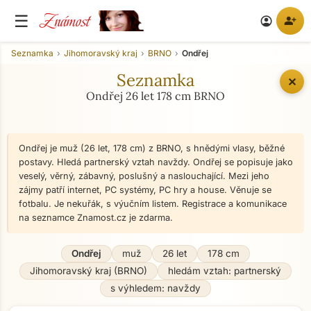
Známost
☰
person_add
account_circle
Seznamka
Jihomoravský kraj
BRNO
Ondřej
Seznamka
✕
Ondřej 26 let 178 cm BRNO
Ondřej je muž (26 let, 178 cm) z BRNO, s hnědými vlasy, běžné
postavy. Hledá partnerský vztah navždy. Ondřej se popisuje jako
veselý, věrný, zábavný, poslušný a naslouchající. Mezi jeho
zájmy patří internet, PC systémy, PC hry a house. Věnuje se
fotbalu. Je nekuřák, s výučním listem. Registrace a komunikace
na seznamce Znamost.cz je zdarma.
Ondřej
muž
26 let
178 cm
Jihomoravský kraj (BRNO)
hledám vztah: partnerský
s výhledem: navždy