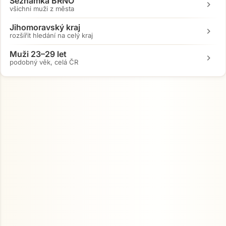
Seznamka BRNO
chevron_right
všichni muži z města
Jihomoravský kraj
chevron_right
rozšířit hledání na celý kraj
Muži 23–29 let
chevron_right
podobný věk, celá ČR