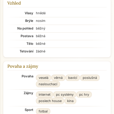
Vzhled
Vlasy
hnědé
Brýle
nosím
Na pohled
běžný
Postava
běžná
Tělo
běžné
Tetování
žádné
Povaha a zájmy
Povaha
veselá
věrná
bavící
poslušná
naslouchací
Zájmy
internet
pc systémy
pc hry
poslech house
kina
Sport
fotbal