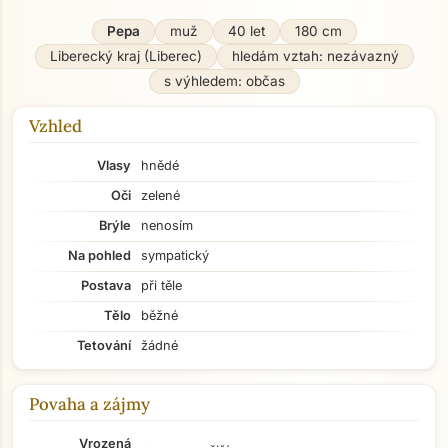
Pepa
muž
40 let
180 cm
Liberecký kraj (Liberec)
hledám vztah: nezávazný
s výhledem: občas
Vzhled
Vlasy
hnědé
Oči
zelené
Brýle
nenosím
Na pohled
sympatický
Postava
při těle
Tělo
běžné
Tetování
žádné
Povaha a zájmy
Vrozená