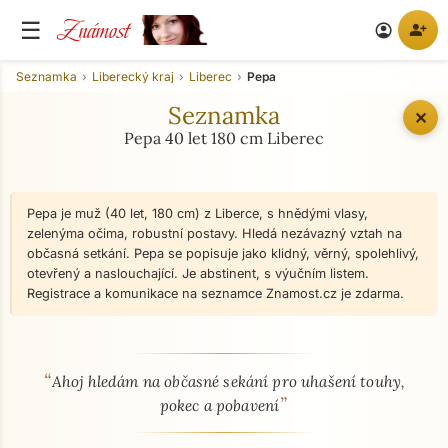
Známost
☰
person_add
account_circle
Seznamka
Liberecký kraj
Liberec
Pepa
Seznamka
✕
Pepa 40 let 180 cm Liberec
Pepa je muž (40 let, 180 cm) z Liberce, s hnědými vlasy,
zelenýma očima, robustní postavy. Hledá nezávazný vztah na
občasná setkání. Pepa se popisuje jako klidný, věrný, spolehlivý,
otevřený a naslouchající. Je abstinent, s výučním listem.
Registrace a komunikace na seznamce Znamost.cz je zdarma.
“
O mně - seznamka profil
Ahoj hledám na občasné sekání pro uhašení touhy,
”
pokec a pobavení