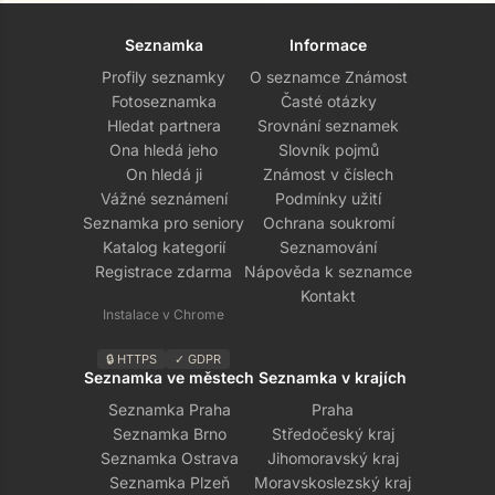
Seznamka
Informace
Profily seznamky
O seznamce Známost
Fotoseznamka
Časté otázky
Hledat partnera
Srovnání seznamek
Ona hledá jeho
Slovník pojmů
On hledá ji
Známost v číslech
Vážné seznámení
Podmínky užití
Seznamka pro seniory
Ochrana soukromí
Katalog kategorií
Seznamování
Registrace zdarma
Nápověda k seznamce
Kontakt
Instalace v Chrome
🔒 HTTPS
✓ GDPR
Seznamka ve městech
Seznamka v krajích
Seznamka Praha
Praha
Seznamka Brno
Středočeský kraj
Seznamka Ostrava
Jihomoravský kraj
Seznamka Plzeň
Moravskoslezský kraj