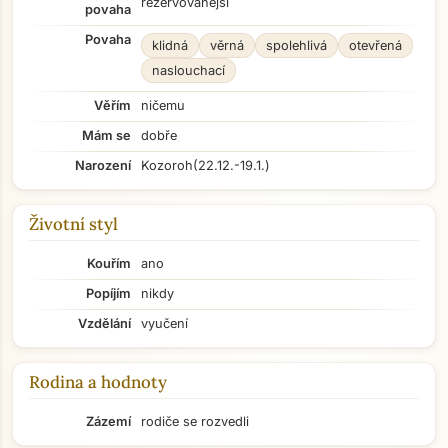
rezervovanější
povaha
Povaha
klidná
věrná
spolehlivá
otevřená
naslouchací
Věřím
ničemu
Mám se
dobře
Narození
Kozoroh
(22.12.-19.1.)
Životní styl
Kouřím
ano
Popíjím
nikdy
Vzdělání
vyučení
Rodina a hodnoty
Zázemí
rodiče se rozvedli