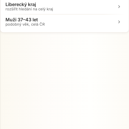
Liberecký kraj
chevron_right
rozšířit hledání na celý kraj
Muži 37–43 let
chevron_right
podobný věk, celá ČR