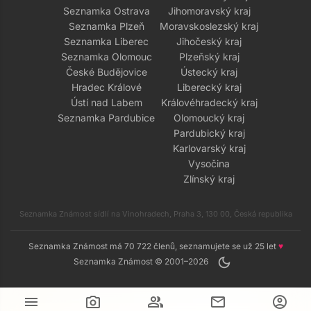
Seznamka Ostrava
Jihomoravský kraj
Seznamka Plzeň
Moravskoslezský kraj
Seznamka Liberec
Jihočeský kraj
Seznamka Olomouc
Plzeňský kraj
České Budějovice
Ústecký kraj
Hradec Králové
Liberecký kraj
Ústí nad Labem
Královéhradecký kraj
Seznamka Pardubice
Olomoucký kraj
Pardubický kraj
Karlovarský kraj
Vysočina
Zlínský kraj
Seznamka Známost sídlí na Vinohradech, Praha 3, 130 00, Česká republika
Seznamka Známost má 70 722 členů, seznamujete se už 25 let
♥
dark_mode
Seznamka Známost © 2001–2026
menu
camera_alt
group
mail
account_circle