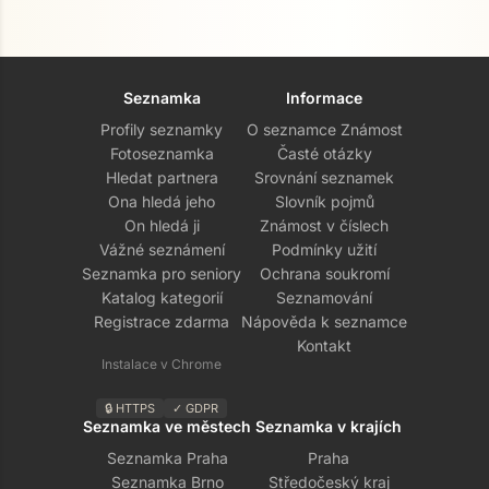
Seznamka
Informace
Profily seznamky
O seznamce Známost
Fotoseznamka
Časté otázky
Hledat partnera
Srovnání seznamek
Ona hledá jeho
Slovník pojmů
On hledá ji
Známost v číslech
Vážné seznámení
Podmínky užití
Seznamka pro seniory
Ochrana soukromí
Přejít na hlavní obsah
Katalog kategorií
Seznamování
Registrace zdarma
Nápověda k seznamce
Kontakt
Instalace v Chrome
🔒 HTTPS
✓ GDPR
Seznamka ve městech
Seznamka v krajích
Seznamka Praha
Praha
Seznamka Brno
Středočeský kraj