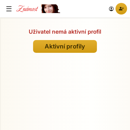
Známost
☰
person_add
account_circle
Uživatel nemá aktivní profil
Aktivní profily