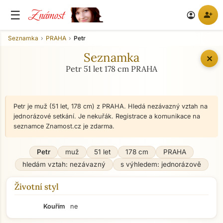
Známost
☰
person_add
account_circle
Seznamka
PRAHA
Petr
Seznamka
✕
Petr 51 let 178 cm PRAHA
Petr je muž (51 let, 178 cm) z PRAHA. Hledá nezávazný vztah na
jednorázové setkání. Je nekuřák. Registrace a komunikace na
seznamce Znamost.cz je zdarma.
Petr
muž
51 let
178 cm
PRAHA
hledám vztah: nezávazný
s výhledem: jednorázově
Životní styl
Kouřím
ne