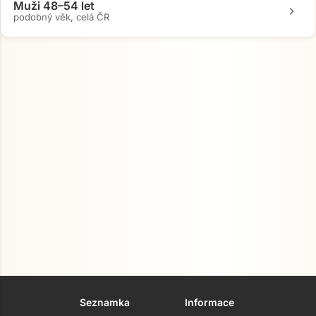
Muži 48–54 let
chevron_right
podobný věk, celá ČR
Přejít na hlavní obsah
Seznamka
Informace