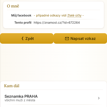
O mně
Můj facebook
- případné odkazy vidí
Zlaté účty
-
Tento profil
https://znamost.cz/?id=672264
mail
《 Zpět
Napsat vzkaz
Kam dál
Seznamka PRAHA
chevron_right
všichni muži z města