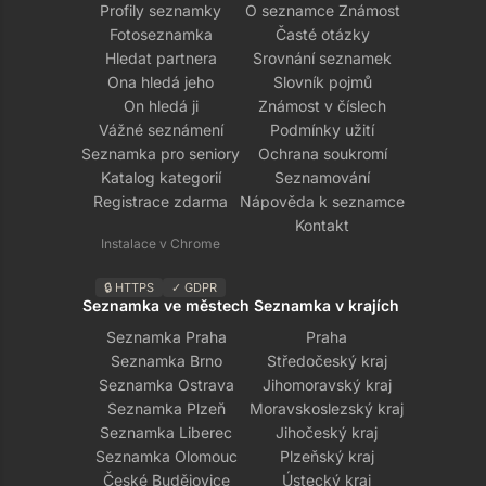
Profily seznamky
O seznamce Známost
Fotoseznamka
Časté otázky
Hledat partnera
Srovnání seznamek
Ona hledá jeho
Slovník pojmů
On hledá ji
Známost v číslech
Vážné seznámení
Podmínky užití
Seznamka pro seniory
Ochrana soukromí
Katalog kategorií
Seznamování
Registrace zdarma
Nápověda k seznamce
Kontakt
Instalace v Chrome
🔒 HTTPS
✓ GDPR
Seznamka ve městech
Seznamka v krajích
Seznamka Praha
Praha
Seznamka Brno
Středočeský kraj
Seznamka Ostrava
Jihomoravský kraj
Seznamka Plzeň
Moravskoslezský kraj
Seznamka Liberec
Jihočeský kraj
Seznamka Olomouc
Plzeňský kraj
České Budějovice
Ústecký kraj