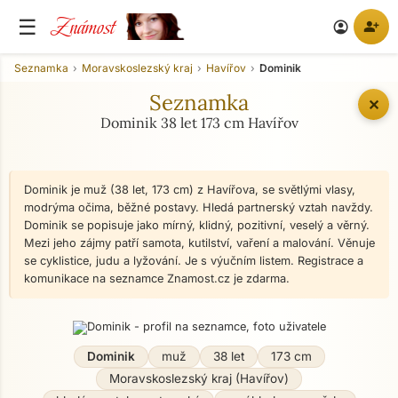
Známost
☰
person_add
account_circle
Seznamka
Moravskoslezský kraj
Havířov
Dominik
Seznamka
✕
Dominik 38 let 173 cm Havířov
Dominik je muž (38 let, 173 cm) z Havířova, se světlými vlasy,
modrýma očima, běžné postavy. Hledá partnerský vztah navždy.
Dominik se popisuje jako mírný, klidný, pozitivní, veselý a věrný.
Mezi jeho zájmy patří samota, kutilství, vaření a malování. Věnuje
se cyklistice, judu a lyžování. Je s výučním listem. Registrace a
komunikace na seznamce Znamost.cz je zdarma.
Dominik
muž
38 let
173 cm
Moravskoslezský kraj (Havířov)