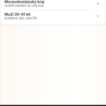
Moravskoslezský kraj
chevron_right
rozšířit hledání na celý kraj
Muži 35–41 let
chevron_right
podobný věk, celá ČR