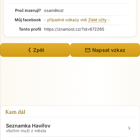
Přejít na hlavní obsah
Proč inzeruji?
osamělost
Můj facebook
- případné odkazy vidí
Zlaté účty
-
Tento profil
https://znamost.cz/?id=672265
mail
《 Zpět
Napsat vzkaz
Kam dál
Seznamka Havířov
chevron_right
všichni muži z města