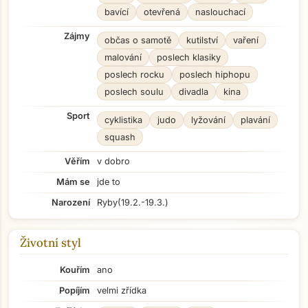
bavící
otevřená
naslouchací
Zájmy
občas o samotě
kutilství
vaření
malování
poslech klasiky
poslech rocku
poslech hiphopu
poslech soulu
divadla
kina
Sport
cyklistika
judo
lyžování
plavání
squash
Věřím
v dobro
Mám se
jde to
Narození
Ryby
(19.2.-19.3.)
Životní styl
Kouřím
ano
Popíjím
velmi zřídka