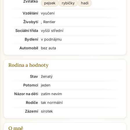
Zvířátko
pejsek
rybičky
hadi
Vzdělání
vyučení
Živobytí
, Rentier
Sociální třída
vyšší střední
Bydlení
v podnájmu
Automobil
bez auta
Rodina a hodnoty
Stav
ženatý
Potomci
jeden
Názor na děti
zatím nevím
Rodiče
tak normální
Zázemí
sirotek
O mně