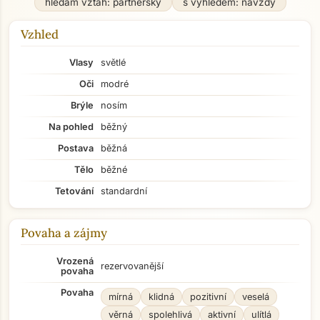
hledám vztah: partnerský
s výhledem: navždy
Vzhled
Vlasy
světlé
Oči
modré
Brýle
nosím
Na pohled
běžný
Postava
běžná
Tělo
běžné
Tetování
standardní
Povaha a zájmy
Vrozená
rezervovanější
povaha
Povaha
mírná
klidná
pozitivní
veselá
věrná
spolehlivá
aktivní
ulítlá