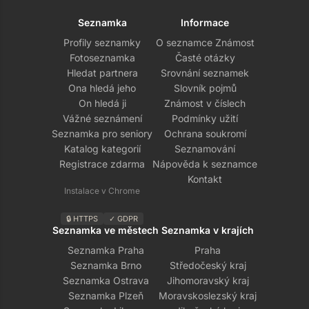
Seznamka
Informace
Profily seznamky
O seznamce Známost
Fotoseznamka
Časté otázky
Hledat partnera
Srovnání seznamek
Ona hledá jeho
Slovník pojmů
On hledá ji
Známost v číslech
Vážné seznámení
Podmínky užití
Seznamka pro seniory
Ochrana soukromí
Katalog kategorií
Seznamování
Registrace zdarma
Nápověda k seznamce
Kontakt
Instalace v Chrome
🔒 HTTPS
✓ GDPR
Seznamka ve městech
Seznamka v krajích
Seznamka Praha
Praha
Seznamka Brno
Středočeský kraj
Seznamka Ostrava
Jihomoravský kraj
Seznamka Plzeň
Moravskoslezský kraj