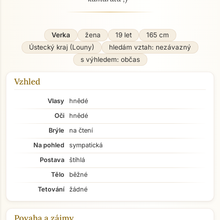
Verka
žena
19 let
165 cm
Ústecký kraj (Louny)
hledám vztah: nezávazný
s výhledem: občas
Vzhled
Vlasy
hnědé
Oči
hnědé
Brýle
na čtení
Na pohled
sympatická
Postava
štíhlá
Tělo
běžné
Tetování
žádné
Povaha a zájmy