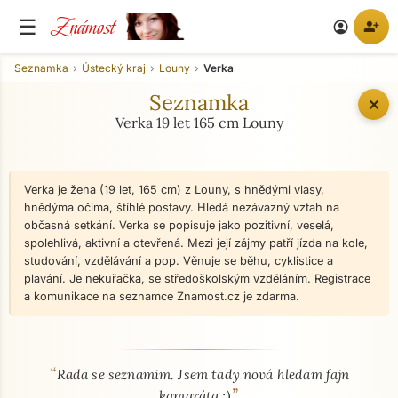
Známost
☰
person_add
account_circle
Seznamka
Ústecký kraj
Louny
Verka
Seznamka
✕
Verka 19 let 165 cm Louny
Verka je žena (19 let, 165 cm) z Louny, s hnědými vlasy,
hnědýma očima, štíhlé postavy. Hledá nezávazný vztah na
občasná setkání. Verka se popisuje jako pozitivní, veselá,
spolehlivá, aktivní a otevřená. Mezi její zájmy patří jízda na kole,
studování, vzdělávání a pop. Věnuje se běhu, cyklistice a
plavání. Je nekuřačka, se středoškolským vzděláním. Registrace
a komunikace na seznamce Znamost.cz je zdarma.
“
O mně - seznamka profil
Rada se seznamim. Jsem tady nová hledam fajn
”
kamaráta ;)