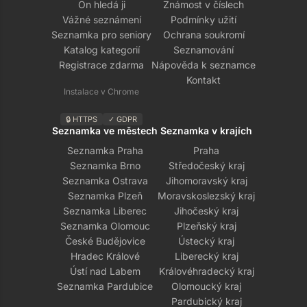
On hledá ji
Známost v číslech
Vážné seznámení
Podmínky užití
Seznamka pro seniory
Ochrana soukromí
Katalog kategorií
Seznamování
Registrace zdarma
Nápověda k seznamce
Kontakt
Instalace v Chrome
🔒 HTTPS
✓ GDPR
Seznamka ve městech
Seznamka v krajích
Seznamka Praha
Praha
Seznamka Brno
Středočeský kraj
Seznamka Ostrava
Jihomoravský kraj
Seznamka Plzeň
Moravskoslezský kraj
Seznamka Liberec
Jihočeský kraj
Seznamka Olomouc
Plzeňský kraj
České Budějovice
Ústecký kraj
Hradec Králové
Liberecký kraj
Ústí nad Labem
Královéhradecký kraj
Seznamka Pardubice
Olomoucký kraj
Pardubický kraj