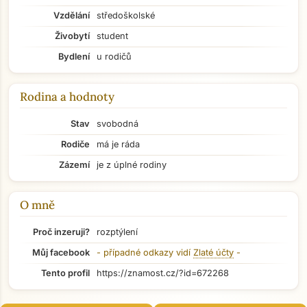
Vzdělání
středoškolské
Živobytí
student
Bydlení
u rodičů
Rodina a hodnoty
Stav
svobodná
Rodiče
má je ráda
Zázemí
je z úplné rodiny
O mně
Proč inzeruji?
rozptýlení
Můj facebook
- případné odkazy vidí
Zlaté účty
-
Přejít na hlavní obsah
Tento profil
https://znamost.cz/?id=672268