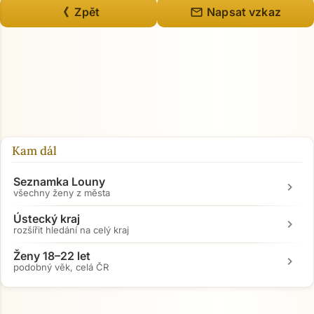
mail
《 Zpět
Napsat vzkaz
Kam dál
Seznamka Louny
chevron_right
všechny ženy z města
Ústecký kraj
chevron_right
rozšířit hledání na celý kraj
Ženy 18–22 let
chevron_right
podobný věk, celá ČR