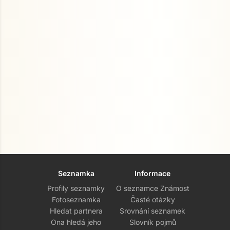
Seznamka
Informace
Profily seznamky
O seznamce Známost
Fotoseznamka
Časté otázky
Hledat partnera
Srovnání seznamek
Ona hledá jeho
Slovník pojmů