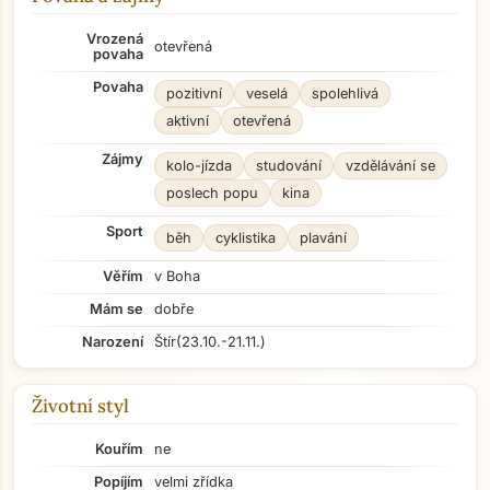
Vrozená
otevřená
povaha
Povaha
pozitivní
veselá
spolehlivá
aktivní
otevřená
Zájmy
kolo-jízda
studování
vzdělávání se
poslech popu
kina
Sport
běh
cyklistika
plavání
Věřím
v Boha
Mám se
dobře
Narození
Štír
(23.10.-21.11.)
Životní styl
Kouřím
ne
Popíjím
velmi zřídka