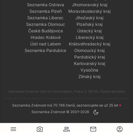
Seznamka Ostrava
Jihomoravský kraj
Seznamka Plzeň
Moravskoslezský kraj
Seznamka Liberec
Jihočeský kraj
Seznamka Olomouc
Plzeňský kraj
České Budějovice
Ústecký kraj
Hradec Králové
Liberecký kraj
Ústí nad Labem
Královéhradecký kraj
Seznamka Pardubice
Olomoucký kraj
Pardubický kraj
Karlovarský kraj
Vysočina
Zlínský kraj
Seznamka Známost sídlí na Vinohradech, Praha 3, 130 00, Česká republika
Seznamka Známost má 70 746 členů, seznamujete se už 25 let
♥
dark_mode
Seznamka Známost © 2001–2026
menu
camera_alt
group
mail
account_circle