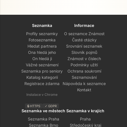
Seznamka
Informace
Profily seznamky
O seznamce Známost
Fotoseznamka
Časté otázky
Hledat partnera
Srovnání seznamek
Ona hledá jeho
Slovník pojmů
On hledá ji
Známost v číslech
Vážné seznámení
Podmínky užití
Seznamka pro seniory
Ochrana soukromí
Přejít na hlavní obsah
Katalog kategorií
Seznamování
Registrace zdarma
Nápověda k seznamce
Kontakt
Instalace v Chrome
🔒 HTTPS
✓ GDPR
Seznamka ve městech
Seznamka v krajích
Seznamka Praha
Praha
Seznamka Brno
Středočeský kraj