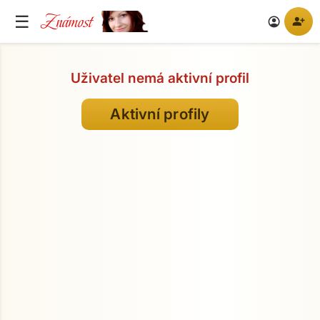
Známost
☰
person_add
account_circle
Uživatel nemá aktivní profil
Aktivní profily