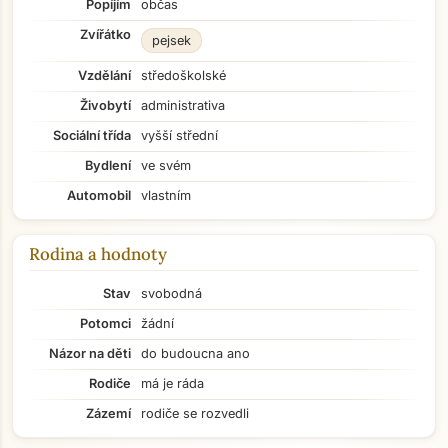
Popíjím
občas
Zvířátko
pejsek
Vzdělání
středoškolské
Živobytí
administrativa
Sociální třída
vyšší střední
Bydlení
ve svém
Automobil
vlastním
Rodina a hodnoty
Stav
svobodná
Potomci
žádní
Názor na děti
do budoucna ano
Rodiče
má je ráda
Zázemí
rodiče se rozvedli
Přejít na hlavní obsah