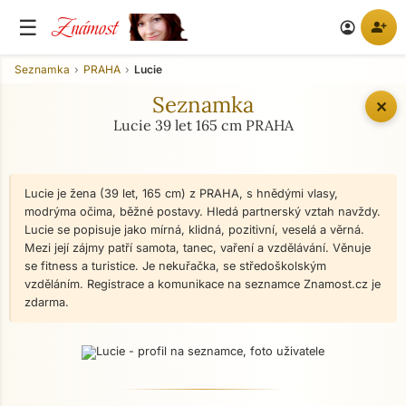
Známost
☰
person_add
account_circle
Seznamka
PRAHA
Lucie
Seznamka
✕
Lucie 39 let 165 cm PRAHA
Lucie je žena (39 let, 165 cm) z PRAHA, s hnědými vlasy,
modrýma očima, běžné postavy. Hledá partnerský vztah navždy.
Lucie se popisuje jako mírná, klidná, pozitivní, veselá a věrná.
Mezi její zájmy patří samota, tanec, vaření a vzdělávání. Věnuje
se fitness a turistice. Je nekuřačka, se středoškolským
vzděláním. Registrace a komunikace na seznamce Znamost.cz je
zdarma.