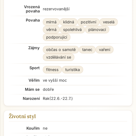
Vrozená
rezervovanější
povaha
Povaha
mírná
klidná
pozitivní
veselá
věrná
spolehlivá
plánovací
podporující
Zájmy
občas o samotě
tanec
vaření
vzdělávání se
Sport
fitness
turistika
Věřím
ve vyšší moc
Mám se
dobře
Narození
Rak
(22.6.-22.7.)
Životní styl
Kouřím
ne