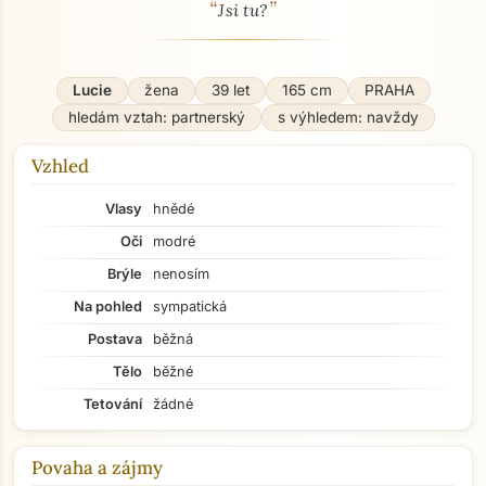
“
”
O mně - seznamka profil
Jsi tu?
Lucie
žena
39 let
165 cm
PRAHA
hledám vztah: partnerský
s výhledem: navždy
Vzhled
Vlasy
hnědé
Oči
modré
Brýle
nenosím
Na pohled
sympatická
Postava
běžná
Tělo
běžné
Tetování
žádné
Povaha a zájmy