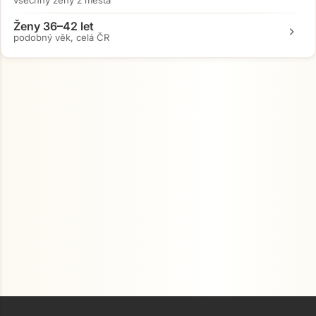
všechny ženy z města
Ženy 36–42 let
chevron_right
podobný věk, celá ČR