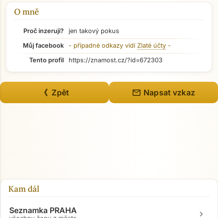
O mně
Proč inzeruji?
jen takový pokus
Můj facebook
- případné odkazy vidí
Zlaté účty
-
Tento profil
https://znamost.cz/?id=672303
mail
《 Zpět
Napsat vzkaz
Kam dál
Seznamka PRAHA
chevron_right