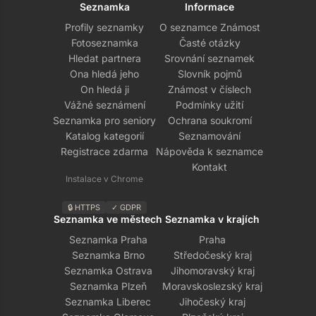
Seznamka
Informace
Profily seznamky
O seznamce Známost
Fotoseznamka
Časté otázky
Hledat partnera
Srovnání seznamek
Ona hledá jeho
Slovník pojmů
On hledá ji
Známost v číslech
Vážné seznámení
Podmínky užití
Seznamka pro seniory
Ochrana soukromí
Katalog kategorií
Seznamování
Registrace zdarma
Nápověda k seznamce
Kontakt
Instalace v Chrome
🔒 HTTPS
✓ GDPR
Seznamka ve městech
Seznamka v krajích
Seznamka Praha
Praha
Seznamka Brno
Středočeský kraj
Seznamka Ostrava
Jihomoravský kraj
Seznamka Plzeň
Moravskoslezský kraj
Seznamka Liberec
Jihočeský kraj