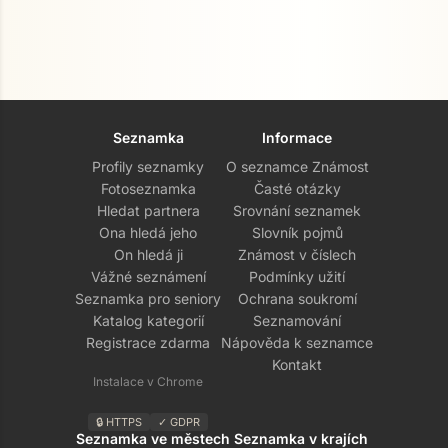
Seznamka
Informace
Profily seznamky
O seznamce Známost
Fotoseznamka
Časté otázky
Hledat partnera
Srovnání seznamek
Ona hledá jeho
Slovník pojmů
On hledá ji
Známost v číslech
Vážné seznámení
Podmínky užití
Seznamka pro seniory
Ochrana soukromí
Katalog kategorií
Seznamování
Registrace zdarma
Nápověda k seznamce
Kontakt
Instalace v Chrome
🔒 HTTPS
✓ GDPR
Seznamka ve městech
Seznamka v krajích