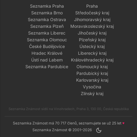
Seznamka Praha
Praha
Seznamka Brno
Středočeský kraj
Seznamka Ostrava
Jihomoravský kraj
Seznamka Plzeň
Moravskoslezský kraj
Seznamka Liberec
Jihočeský kraj
Seznamka Olomouc
Plzeňský kraj
České Budějovice
Ústecký kraj
Hradec Králové
Liberecký kraj
Ústí nad Labem
Královéhradecký kraj
Seznamka Pardubice
Olomoucký kraj
Pardubický kraj
Karlovarský kraj
Vysočina
Zlínský kraj
Seznamka Známost sídlí na Vinohradech, Praha 3, 130 00, Česká republika
Seznamka Známost má 70 717 členů, seznamujete se už 25 let
♥
dark_mode
Seznamka Známost © 2001–2026