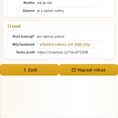
Rodiče
má je rád
Zázemí
je z úplné rodiny
Přejít na hlavní obsah
O mně
Proč inzeruji?
jen takový pokus
Můj facebook
- případné odkazy vidí
Zlaté účty
-
Tento profil
https://znamost.cz/?id=672308
mail
《 Zpět
Napsat vzkaz