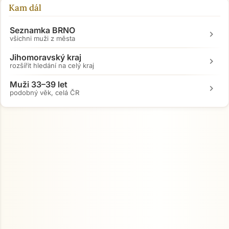
Kam dál
Seznamka BRNO
chevron_right
všichni muži z města
Jihomoravský kraj
chevron_right
rozšířit hledání na celý kraj
Muži 33–39 let
chevron_right
podobný věk, celá ČR