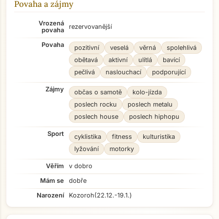
Povaha a zájmy
Vrozená
rezervovanější
povaha
Povaha
pozitivní
veselá
věrná
spolehlivá
obětavá
aktivní
ulítlá
bavící
pečlivá
naslouchací
podporující
Zájmy
občas o samotě
kolo-jízda
poslech rocku
poslech metalu
poslech house
poslech hiphopu
Sport
cyklistika
fitness
kulturistika
lyžování
motorky
Věřím
v dobro
Mám se
dobře
Narození
Kozoroh
(22.12.-19.1.)