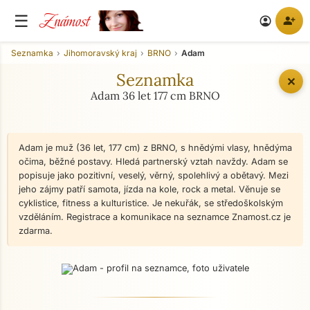
Známost
☰
person_add
account_circle
Seznamka
Jihomoravský kraj
BRNO
Adam
Seznamka
✕
Adam 36 let 177 cm BRNO
Adam je muž (36 let, 177 cm) z BRNO, s hnědými vlasy, hnědýma
očima, běžné postavy. Hledá partnerský vztah navždy. Adam se
popisuje jako pozitivní, veselý, věrný, spolehlivý a obětavý. Mezi
jeho zájmy patří samota, jízda na kole, rock a metal. Věnuje se
cyklistice, fitness a kulturistice. Je nekuřák, se středoškolským
vzděláním. Registrace a komunikace na seznamce Znamost.cz je
zdarma.