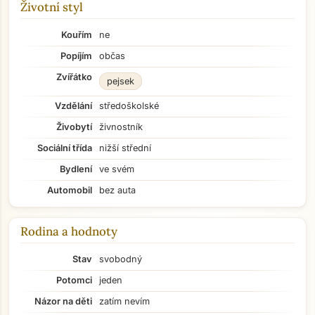
Životní styl
Kouřím
ne
Popíjím
občas
Zvířátko
pejsek
Vzdělání
středoškolské
Živobytí
živnostník
Sociální třída
nižší střední
Bydlení
ve svém
Automobil
bez auta
Rodina a hodnoty
Stav
svobodný
Potomci
jeden
Názor na děti
zatím nevím