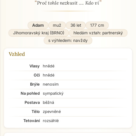
“
”
O mně - seznamka profil
Proč tohle nezkusit …. Kdo ví
Adam
muž
36 let
177 cm
Jihomoravský kraj (BRNO)
hledám vztah: partnerský
s výhledem: navždy
Vzhled
Vlasy
hnědé
Oči
hnědé
Brýle
nenosím
Na pohled
sympatický
Postava
běžná
Tělo
zpevněné
Tetování
rozsáhlé