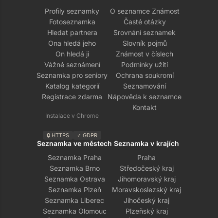
Profily seznamky
O seznamce Známost
Fotoseznamka
Časté otázky
Hledat partnera
Srovnání seznamek
Ona hledá jeho
Slovník pojmů
On hledá ji
Známost v číslech
Vážné seznámení
Podmínky užití
Seznamka pro seniory
Ochrana soukromí
Katalog kategorií
Seznamování
Registrace zdarma
Nápověda k seznamce
Kontakt
Instalace v Chrome
🔒 HTTPS
✓ GDPR
Seznamka ve městech
Seznamka v krajích
Seznamka Praha
Praha
Seznamka Brno
Středočeský kraj
Seznamka Ostrava
Jihomoravský kraj
Seznamka Plzeň
Moravskoslezský kraj
Seznamka Liberec
Jihočeský kraj
Seznamka Olomouc
Plzeňský kraj