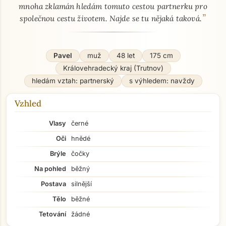
mnoha zklamán hledám tomuto cestou partnerku pro
”
společnou cestu životem. Najde se tu nějaká taková.
Pavel
muž
48 let
175 cm
Královehradecký kraj (Trutnov)
hledám vztah: partnerský
s výhledem: navždy
Vzhled
Vlasy
černé
Oči
hnědé
Brýle
čočky
Na pohled
běžný
Postava
silnější
Tělo
běžné
Tetování
žádné