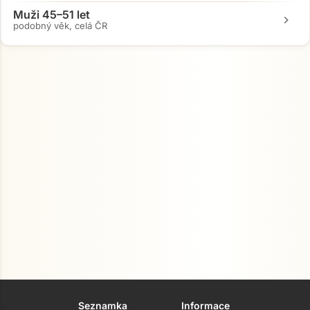
Muži 45–51 let
chevron_right
podobný věk, celá ČR
Seznamka
Informace