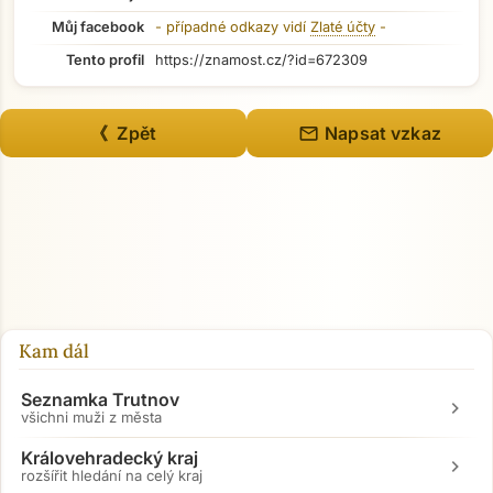
Můj facebook
- případné odkazy vidí
Zlaté účty
-
Tento profil
https://znamost.cz/?id=672309
mail
《 Zpět
Napsat vzkaz
Kam dál
Seznamka Trutnov
chevron_right
všichni muži z města
Královehradecký kraj
chevron_right
rozšířit hledání na celý kraj