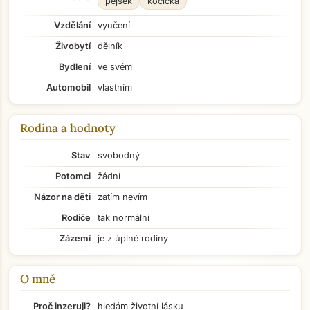
pejsek
kočička
Vzdělání
vyučení
Živobytí
dělník
Bydlení
ve svém
Automobil
vlastním
Rodina a hodnoty
Stav
svobodný
Potomci
žádní
Názor na děti
zatím nevím
Rodiče
tak normální
Zázemí
je z úplné rodiny
O mně
Přejít na hlavní obsah
Proč inzeruji?
hledám životní lásku