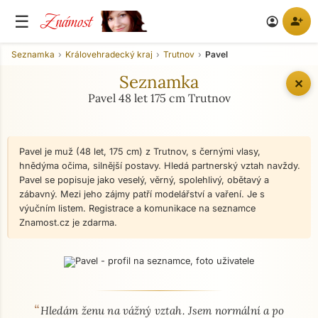
Známost
☰
person_add
account_circle
Seznamka
Královehradecký kraj
Trutnov
Pavel
Seznamka
✕
Pavel 48 let 175 cm Trutnov
Pavel je muž (48 let, 175 cm) z Trutnov, s černými vlasy,
hnědýma očima, silnější postavy. Hledá partnerský vztah navždy.
Pavel se popisuje jako veselý, věrný, spolehlivý, obětavý a
zábavný. Mezi jeho zájmy patří modelářství a vaření. Je s
výučním listem. Registrace a komunikace na seznamce
Znamost.cz je zdarma.
“
O mně - seznamka profil
Hledám ženu na vážný vztah. Jsem normální a po