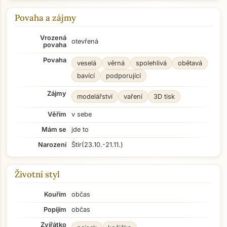
Povaha a zájmy
Vrozená
otevřená
povaha
Povaha
veselá
věrná
spolehlivá
obětavá
bavící
podporující
Zájmy
modelářství
vaření
3D tisk
Věřím
v sebe
Mám se
jde to
Narození
Štír
(23.10.-21.11.)
Životní styl
Kouřím
občas
Popíjím
občas
Zvířátko