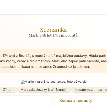
Seznamka
Martin 46 let 174 cm Bruntál
et, 174 cm) z Bruntál, s modrýma očima, běžné postavy. Hledá part
ako klidný, věrný a diplomatický. Mezi jeho zájmy patří samota, mode
strace a komunikace na seznamce Znamost.cz je zdarma.
174 cm
Moravskoslezský kraj (Bruntál)
hledám vztah: partn
Rodina a hodnoty