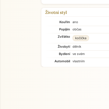
Životní styl
Kouřím
ano
Popíjím
občas
Zvířátko
kočička
Živobytí
dělník
Bydlení
ve svém
Automobil
vlastním