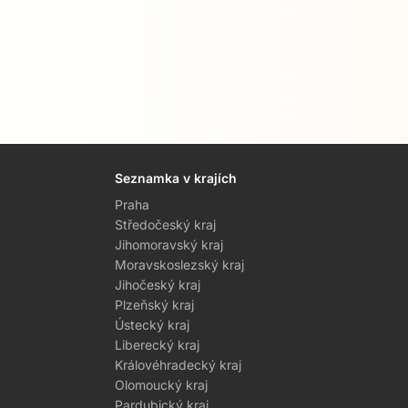
Seznamka v krajích
Praha
Středočeský kraj
Jihomoravský kraj
Moravskoslezský kraj
Jihočeský kraj
Plzeňský kraj
Ústecký kraj
Liberecký kraj
Královéhradecký kraj
Olomoucký kraj
Pardubický kraj