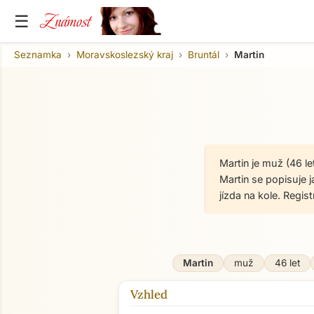
Známost
☰
Seznamka
Moravskoslezský kraj
Bruntál
Martin
Martin je muž (46 l
Martin se popisuje j
jízda na kole. Regi
Martin
muž
46 let
Vzhled