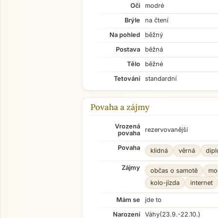
Oči
modré
Brýle
na čtení
Na pohled
běžný
Postava
běžná
Tělo
běžné
Tetování
standardní
Povaha a zájmy
Vrozená
rezervovanější
povaha
Povaha
klidná
věrná
dip
Zájmy
občas o samotě
mod
kolo-jízda
internet
Mám se
jde to
Narození
Váhy
(23.9.-22.10.)