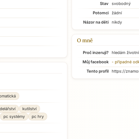
Stav
svobodný
Potomci
žádní
Názor na děti
nikdy
O mně
Proč inzeruji?
hledám životní
Můj facebook
- případné od
Tento profil
https://znamo
lomatická
elářství
kutilství
pc systémy
pc hry