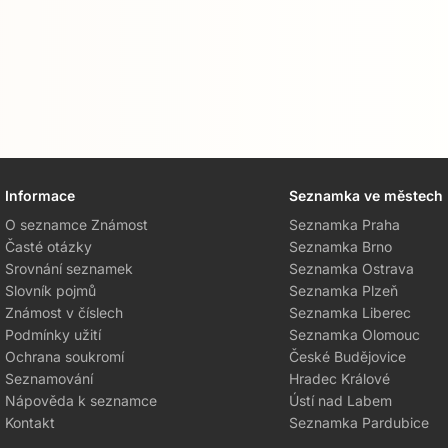
Informace
Seznamka ve městech
O seznamce Známost
Seznamka Praha
Časté otázky
Seznamka Brno
Srovnání seznamek
Seznamka Ostrava
Slovník pojmů
Seznamka Plzeň
Známost v číslech
Seznamka Liberec
Podmínky užití
Seznamka Olomouc
Ochrana soukromí
České Budějovice
Seznamování
Hradec Králové
Nápověda k seznamce
Ústí nad Labem
Kontakt
Seznamka Pardubice