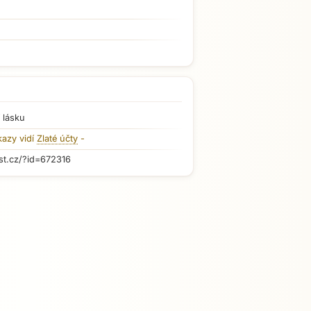
 lásku
kazy vidí
Zlaté účty
-
st.cz/?id=672316