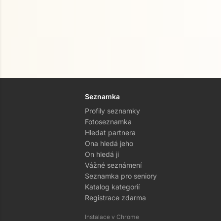
Seznamka
Profily seznamky
Fotoseznamka
Hledat partnera
Ona hledá jeho
On hledá ji
Vážné seznámení
Seznamka pro seniory
Katalog kategorií
Registrace zdarma
Instalace v Chrome