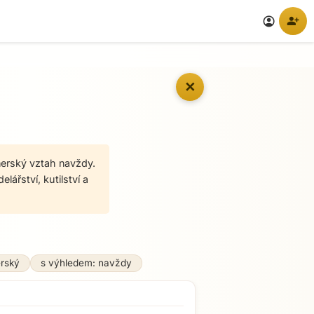
person_add
account_circle
✕
nerský vztah navždy.
lářství, kutilství a
erský
s výhledem: navždy