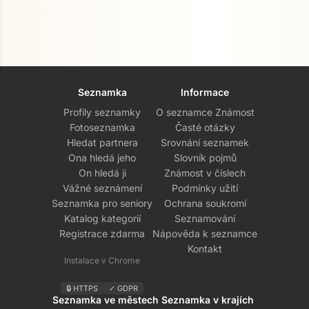
Seznamka
Informace
Profily seznamky
O seznamce Známost
Fotoseznamka
Časté otázky
Hledat partnera
Srovnání seznamek
Ona hledá jeho
Slovník pojmů
On hledá ji
Známost v číslech
Vážné seznámení
Podmínky užití
Seznamka pro seniory
Ochrana soukromí
Katalog kategorií
Seznamování
Registrace zdarma
Nápověda k seznamce
Kontakt
Instalace v Chrome
🔒 HTTPS
✓ GDPR
Seznamka ve městech
Seznamka v krajích