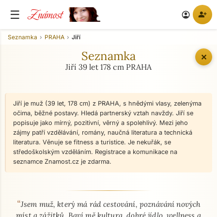
Známost
☰
person_add
account_circle
Seznamka
PRAHA
Jiří
Seznamka
✕
Jiří 39 let 178 cm PRAHA
Jiří je muž (39 let, 178 cm) z PRAHA, s hnědými vlasy, zelenýma
očima, běžné postavy. Hledá partnerský vztah navždy. Jiří se
popisuje jako mírný, pozitivní, věrný a spolehlivý. Mezi jeho
zájmy patří vzdělávání, romány, naučná literatura a technická
literatura. Věnuje se fitness a turistice. Je nekuřák, se
středoškolským vzděláním. Registrace a komunikace na
seznamce Znamost.cz je zdarma.
“
O mně - seznamka profil
Jsem muž, který má rád cestování, poznávání nových
míst a zážitků. Baví mě kultura, dobré jídlo, wellness a