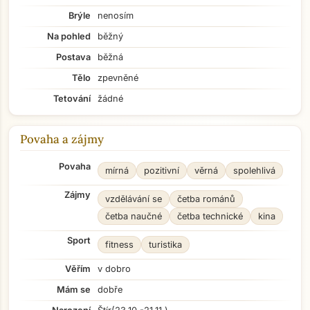
Brýle
nenosím
Na pohled
běžný
Postava
běžná
Tělo
zpevněné
Tetování
žádné
Povaha a zájmy
Povaha
mírná
pozitivní
věrná
spolehlivá
Zájmy
vzdělávání se
četba románů
četba naučné
četba technické
kina
Sport
fitness
turistika
Věřím
v dobro
Mám se
dobře