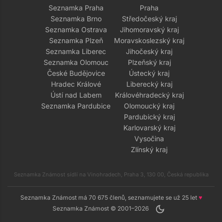
Seznamka Praha
Praha
Seznamka Brno
Středočeský kraj
Seznamka Ostrava
Jihomoravský kraj
Seznamka Plzeň
Moravskoslezský kraj
Seznamka Liberec
Jihočeský kraj
Seznamka Olomouc
Plzeňský kraj
České Budějovice
Ústecký kraj
Hradec Králové
Liberecký kraj
Ústí nad Labem
Královéhradecký kraj
Seznamka Pardubice
Olomoucký kraj
Pardubický kraj
Karlovarský kraj
Vysočina
Zlínský kraj
Seznamka Známost sídlí na Vinohradech, Praha 3, 130 00, Česká republika
Seznamka Známost má 70 675 členů, seznamujete se už 25 let
♥
dark_mode
Seznamka Známost © 2001–2026