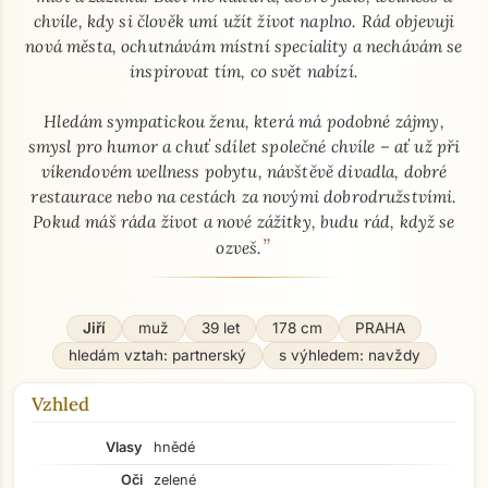
chvíle, kdy si člověk umí užít život naplno. Rád objevuji
nová města, ochutnávám místní speciality a nechávám se
inspirovat tím, co svět nabízí.
Hledám sympatickou ženu, která má podobné zájmy,
smysl pro humor a chuť sdílet společné chvíle – ať už při
víkendovém wellness pobytu, návštěvě divadla, dobré
restaurace nebo na cestách za novými dobrodružstvími.
Pokud máš ráda život a nové zážitky, budu rád, když se
”
ozveš.
Jiří
muž
39 let
178 cm
PRAHA
hledám vztah: partnerský
s výhledem: navždy
Vzhled
Vlasy
hnědé
Oči
zelené