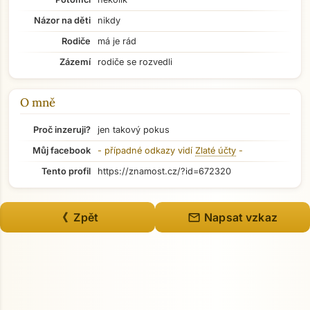
Názor na děti
nikdy
Přejít na hlavní obsah
Rodiče
má je rád
Zázemí
rodiče se rozvedli
O mně
Proč inzeruji?
jen takový pokus
Můj facebook
- případné odkazy vidí
Zlaté účty
-
Tento profil
https://znamost.cz/?id=672320
mail
《 Zpět
Napsat vzkaz