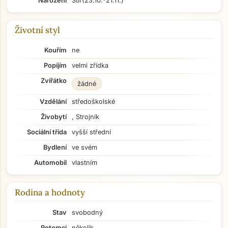
Narození
Štír
(23.10.-21.11.)
Životní styl
Kouřím
ne
Popíjím
velmi zřídka
Zvířátko
žádné
Vzdělání
středoškolské
Živobytí
, Strojník
Sociální třída
vyšší střední
Bydlení
ve svém
Automobil
vlastním
Rodina a hodnoty
Stav
svobodný
Potomci
několik