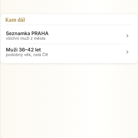
Kam dál
Seznamka PRAHA
chevron_right
všichni muži z města
Muži 36–42 let
chevron_right
podobný věk, celá ČR