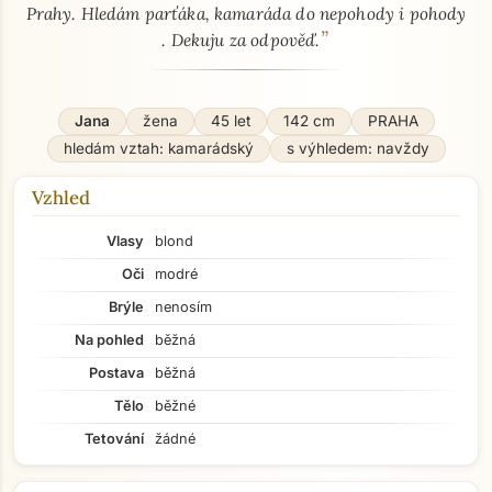
Prahy. Hledám parťáka, kamaráda do nepohody i pohody
”
. Dekuju za odpověď.
Jana
žena
45 let
142 cm
PRAHA
hledám vztah: kamarádský
s výhledem: navždy
Vzhled
Vlasy
blond
Oči
modré
Brýle
nenosím
Na pohled
běžná
Postava
běžná
Tělo
běžné
Tetování
žádné