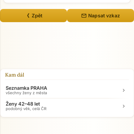
mail
《 Zpět
Napsat vzkaz
Kam dál
Seznamka PRAHA
chevron_right
všechny ženy z města
Ženy 42–48 let
chevron_right
podobný věk, celá ČR