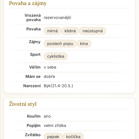
Povaha a zájmy
Vrozená
rezervovanější
povaha
Povaha
mírná
klidná
neústupná
Zájmy
poslech popu
kina
Sport
cyklistika
Věřím
v sebe
Mám se
dobře
Narození
Býk
(21.4-20.5.)
Životní styl
Kouřím
ano
Popíjím
velmi zřídka
Zvířátko
pejsek
kočička