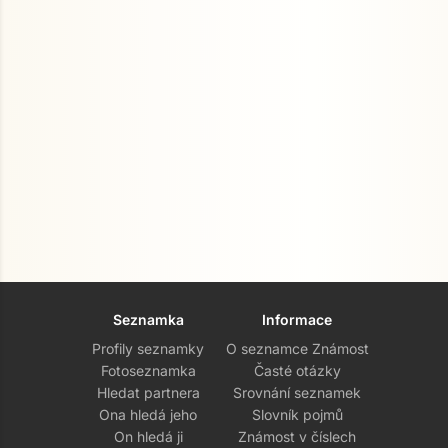
Seznamka
Informace
Profily seznamky
O seznamce Známost
Fotoseznamka
Časté otázky
Hledat partnera
Srovnání seznamek
Ona hledá jeho
Slovník pojmů
On hledá ji
Známost v číslech