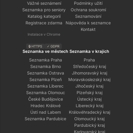
Vážné seznámení
Podmínky užití
Seznamka pro seniory
Ochrana soukromí
Katalog kategorií
Seznamování
Registrace zdarma
Nápověda k seznamce
Kontakt
Instalace v Chrome
🔒 HTTPS
✓ GDPR
Seznamka ve městech
Seznamka v krajích
Seznamka Praha
Praha
Seznamka Brno
Středočeský kraj
Seznamka Ostrava
Jihomoravský kraj
Seznamka Plzeň
Moravskoslezský kraj
Seznamka Liberec
Jihočeský kraj
Seznamka Olomouc
Plzeňský kraj
České Budějovice
Ústecký kraj
Hradec Králové
Liberecký kraj
Ústí nad Labem
Královéhradecký kraj
Seznamka Pardubice
Olomoucký kraj
Pardubický kraj
Karlovarský kraj