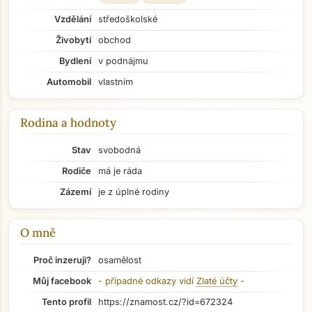
Vzdělání
středoškolské
Živobytí
obchod
Bydlení
v podnájmu
Automobil
vlastním
Rodina a hodnoty
Stav
svobodná
Rodiče
má je ráda
Zázemí
je z úplné rodiny
O mně
Přejít na hlavní obsah
Proč inzeruji?
osamělost
Můj facebook
- případné odkazy vidí
Zlaté účty
-
Tento profil
https://znamost.cz/?id=672324