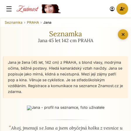
Známost
☰
person_add
account_circle
Seznamka
PRAHA
Jana
Seznamka
✕
Jana 45 let 142 cm PRAHA
Jana je žena (45 let, 142 cm) z PRAHA, s blond vlasy, modrýma
očima, běžné postavy. Hledá kamarádský vztah navždy. Jana se
popisuje jako mírná, klidná a neústupná. Mezi její zájmy patří
pop a kina. Věnuje se cyklistice. Je se středoškolským
vzděláním. Registrace a komunikace na seznamce Znamost.cz je
zdarma.
“
O mně - seznamka profil
Ahoj, jmenuji se Jana a jsem obyčejná holka z vesnice u