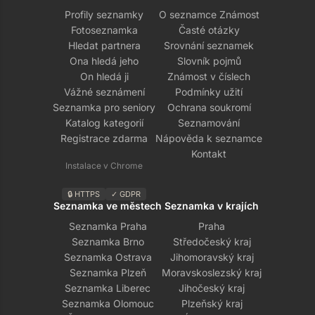
Profily seznamky
O seznamce Známost
Fotoseznamka
Časté otázky
Hledat partnera
Srovnání seznamek
Ona hledá jeho
Slovník pojmů
On hledá ji
Známost v číslech
Vážné seznámení
Podmínky užití
Seznamka pro seniory
Ochrana soukromí
Katalog kategorií
Seznamování
Registrace zdarma
Nápověda k seznamce
Kontakt
Instalace v Chrome
🔒 HTTPS
✓ GDPR
Seznamka ve městech
Seznamka v krajích
Seznamka Praha
Praha
Seznamka Brno
Středočeský kraj
Seznamka Ostrava
Jihomoravský kraj
Seznamka Plzeň
Moravskoslezský kraj
Seznamka Liberec
Jihočeský kraj
Seznamka Olomouc
Plzeňský kraj