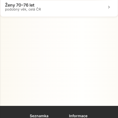
Ženy 70–76 let
chevron_right
podobný věk, celá ČR
Seznamka
Informace