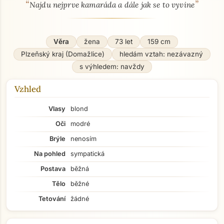
“
”
O mně - seznamka profil
Najdu nejprve kamaráda a dále jak se to vyvine
Věra
žena
73 let
159 cm
Plzeňský kraj (Domažlice)
hledám vztah: nezávazný
s výhledem: navždy
Vzhled
Vlasy
blond
Oči
modré
Brýle
nenosím
Na pohled
sympatická
Postava
běžná
Tělo
běžné
Tetování
žádné