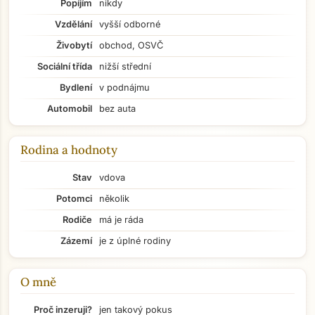
Popíjím
nikdy
Vzdělání
vyšší odborné
Živobytí
obchod, OSVČ
Sociální třída
nižší střední
Bydlení
v podnájmu
Automobil
bez auta
Rodina a hodnoty
Stav
vdova
Potomci
několik
Rodiče
má je ráda
Zázemí
je z úplné rodiny
O mně
Přejít na hlavní obsah
Proč inzeruji?
jen takový pokus