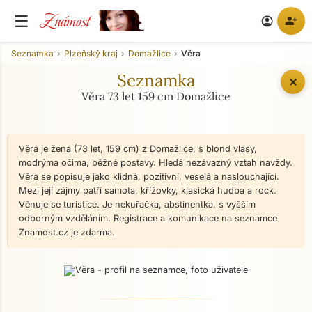
Známost
☰
person_add
account_circle
Seznamka
Plzeňský kraj
Domažlice
Věra
Seznamka
✕
Věra 73 let 159 cm Domažlice
Věra je žena (73 let, 159 cm) z Domažlice, s blond vlasy,
modrýma očima, běžné postavy. Hledá nezávazný vztah navždy.
Věra se popisuje jako klidná, pozitivní, veselá a naslouchající.
Mezi její zájmy patří samota, křížovky, klasická hudba a rock.
Věnuje se turistice. Je nekuřačka, abstinentka, s vyšším
odborným vzděláním. Registrace a komunikace na seznamce
Znamost.cz je zdarma.