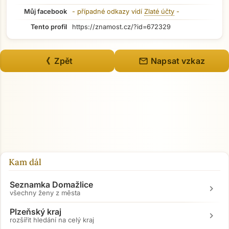
Můj facebook
- případné odkazy vidí
Zlaté účty
-
Tento profil
https://znamost.cz/?id=672329
mail
《 Zpět
Napsat vzkaz
Kam dál
Seznamka Domažlice
chevron_right
všechny ženy z města
Plzeňský kraj
chevron_right
rozšířit hledání na celý kraj