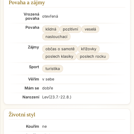
Povaha a zájmy
Vrozená
otevřená
povaha
Povaha
klidná
pozitivní
veselá
naslouchací
Zájmy
občas o samotě
křížovky
poslech klasiky
poslech rocku
Sport
turistika
Věřím
v sebe
Mám se
dobře
Narození
Lev
(23.7.-22.8.)
Životní styl
Kouřím
ne