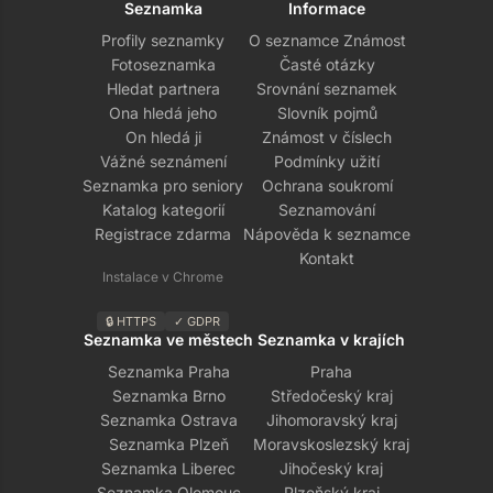
Seznamka
Informace
Profily seznamky
O seznamce Známost
Fotoseznamka
Časté otázky
Hledat partnera
Srovnání seznamek
Ona hledá jeho
Slovník pojmů
On hledá ji
Známost v číslech
Vážné seznámení
Podmínky užití
Seznamka pro seniory
Ochrana soukromí
Katalog kategorií
Seznamování
Registrace zdarma
Nápověda k seznamce
Kontakt
Instalace v Chrome
🔒 HTTPS
✓ GDPR
Seznamka ve městech
Seznamka v krajích
Seznamka Praha
Praha
Seznamka Brno
Středočeský kraj
Seznamka Ostrava
Jihomoravský kraj
Seznamka Plzeň
Moravskoslezský kraj
Seznamka Liberec
Jihočeský kraj
Seznamka Olomouc
Plzeňský kraj