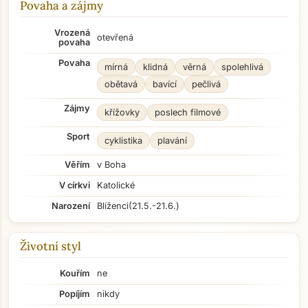
Povaha a zájmy
Vrozená
otevřená
povaha
Povaha
mírná
klidná
věrná
spolehlivá
obětavá
bavící
pečlivá
Zájmy
křížovky
poslech filmové
Sport
cyklistika
plavání
Věřím
v Boha
V církvi
Katolické
Narození
Blíženci
(21.5.-21.6.)
Životní styl
Kouřím
ne
Popíjím
nikdy