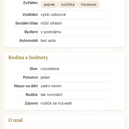
Zvířátko
pejsek
kočička
hlodavec
Vzdělání
vyšší odborné
Sociální třída
nižší střední
Bydlení
v podnájmu
Automobil
bez auta
Rodina a hodnoty
Stav
rozvedená
Potomci
jeden
Názor na děti
zatím nevím
Rodiče
tak normální
Zázemí
rodiče se rozvedli
O mně
Přejít na hlavní obsah