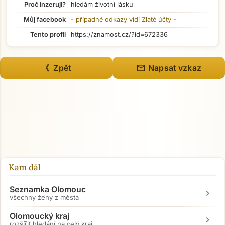
Proč inzeruji?
hledám životní lásku
Můj facebook
- případné odkazy vidí
Zlaté účty
-
Tento profil
https://znamost.cz/?id=672336
mail
《 Zpět
Napsat vzkaz
Kam dál
Seznamka Olomouc
chevron_right
všechny ženy z města
Olomoucký kraj
chevron_right
rozšířit hledání na celý kraj