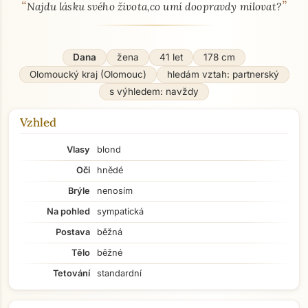
“
”
O mně - seznamka profil
Najdu lásku svého života,co umí doopravdy milovat?
Dana
žena
41 let
178 cm
Olomoucký kraj (Olomouc)
hledám vztah: partnerský
s výhledem: navždy
Vzhled
Vlasy
blond
Oči
hnědé
Brýle
nenosím
Na pohled
sympatická
Postava
běžná
Tělo
běžné
Tetování
standardní