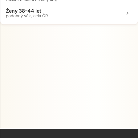
Ženy 38–44 let
chevron_right
podobný věk, celá ČR