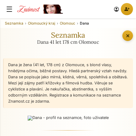
Známost
☰
person_add
account_circle
Seznamka
Olomoucký kraj
Olomouc
Dana
Seznamka
✕
Dana 41 let 178 cm Olomouc
Dana je žena (41 let, 178 cm) z Olomouce, s blond vlasy,
hnědýma očima, běžné postavy. Hledá partnerský vztah navždy.
Dana se popisuje jako mírná, klidná, věrná, spolehlivá a obětavá.
Mezi její zájmy patří křížovky a filmová hudba. Věnuje se
cyklistice a plavání. Je nekuřačka, abstinentka, s vyšším
odborným vzděláním. Registrace a komunikace na seznamce
Znamost.cz je zdarma.