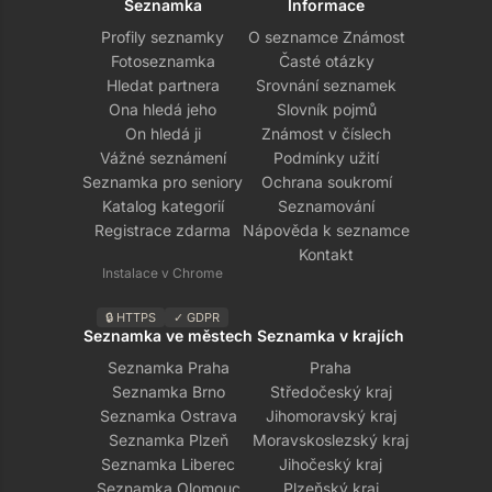
Seznamka
Informace
Profily seznamky
O seznamce Známost
Fotoseznamka
Časté otázky
Hledat partnera
Srovnání seznamek
Ona hledá jeho
Slovník pojmů
On hledá ji
Známost v číslech
Vážné seznámení
Podmínky užití
Seznamka pro seniory
Ochrana soukromí
Katalog kategorií
Seznamování
Registrace zdarma
Nápověda k seznamce
Kontakt
Instalace v Chrome
🔒 HTTPS
✓ GDPR
Seznamka ve městech
Seznamka v krajích
Seznamka Praha
Praha
Seznamka Brno
Středočeský kraj
Seznamka Ostrava
Jihomoravský kraj
Seznamka Plzeň
Moravskoslezský kraj
Seznamka Liberec
Jihočeský kraj
Seznamka Olomouc
Plzeňský kraj