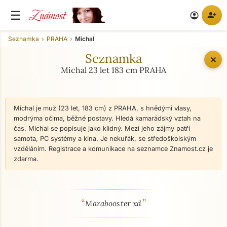
Známost
☰
person_add
account_circle
Seznamka
PRAHA
Michal
Seznamka
✕
Michal 23 let 183 cm PRAHA
Michal je muž (23 let, 183 cm) z PRAHA, s hnědými vlasy,
modrýma očima, běžné postavy. Hledá kamarádský vztah na
čas. Michal se popisuje jako klidný. Mezi jeho zájmy patří
samota, PC systémy a kina. Je nekuřák, se středoškolským
vzděláním. Registrace a komunikace na seznamce Znamost.cz je
zdarma.
“
”
O mně - seznamka profil
Marabooster xd