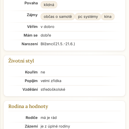
Povaha
klidná
Zájmy
občas o samotě
pc systémy
kina
Věřím
v dobro
Mám se
dobře
Narození
Blíženci
(21.5.-21.6.)
Životní styl
Kouřím
ne
Popíjím
velmi zřídka
Vzdělání
středoškolské
Rodina a hodnoty
Rodiče
má je rád
Zázemí
je z úplné rodiny