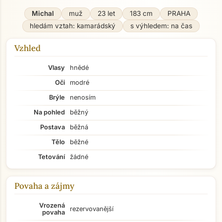
Michal
muž
23 let
183 cm
PRAHA
hledám vztah: kamarádský
s výhledem: na čas
Vzhled
Vlasy
hnědé
Oči
modré
Brýle
nenosím
Na pohled
běžný
Postava
běžná
Tělo
běžné
Tetování
žádné
Povaha a zájmy
Vrozená
rezervovanější
povaha