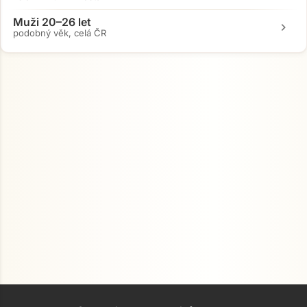
Muži 20–26 let
chevron_right
podobný věk, celá ČR