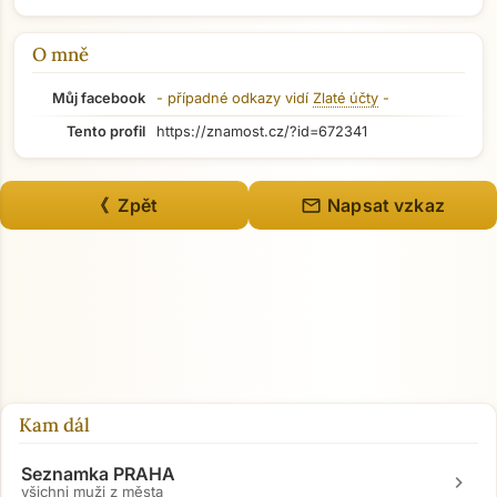
O mně
Můj facebook
- případné odkazy vidí
Zlaté účty
-
Tento profil
https://znamost.cz/?id=672341
mail
《 Zpět
Napsat vzkaz
Přejít na hlavní obsah
Kam dál
Seznamka PRAHA
chevron_right
všichni muži z města