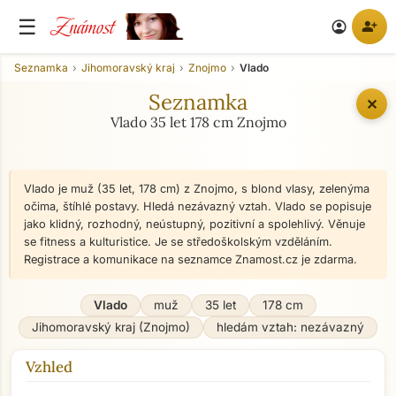
Známost
☰
person_add
account_circle
Seznamka
Jihomoravský kraj
Znojmo
Vlado
Seznamka
✕
Vlado 35 let 178 cm Znojmo
Vlado je muž (35 let, 178 cm) z Znojmo, s blond vlasy, zelenýma
očima, štíhlé postavy. Hledá nezávazný vztah. Vlado se popisuje
jako klidný, rozhodný, neústupný, pozitivní a spolehlivý. Věnuje
se fitness a kulturistice. Je se středoškolským vzděláním.
Registrace a komunikace na seznamce Znamost.cz je zdarma.
Vlado
muž
35 let
178 cm
Jihomoravský kraj (Znojmo)
hledám vztah: nezávazný
Vzhled