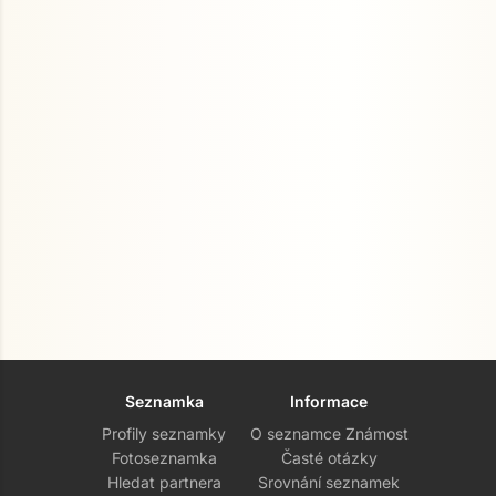
Seznamka
Informace
Profily seznamky
O seznamce Známost
Fotoseznamka
Časté otázky
Hledat partnera
Srovnání seznamek