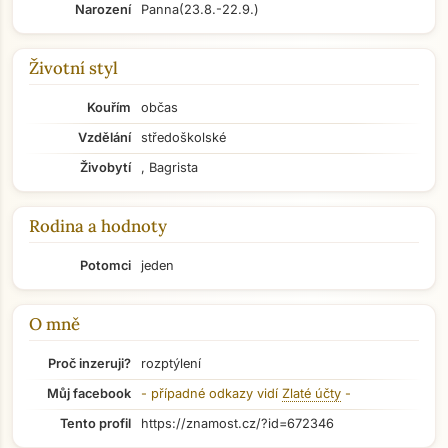
Narození
Panna
(23.8.-22.9.)
Životní styl
Kouřím
občas
Vzdělání
středoškolské
Živobytí
, Bagrista
Rodina a hodnoty
Potomci
jeden
O mně
Proč inzeruji?
rozptýlení
Můj facebook
- případné odkazy vidí
Zlaté účty
-
Tento profil
https://znamost.cz/?id=672346