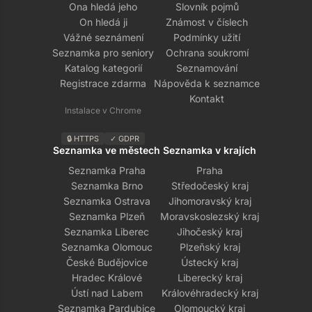
Ona hledá jeho
Slovník pojmů
On hledá ji
Známost v číslech
Vážné seznámení
Podmínky užití
Seznamka pro seniory
Ochrana soukromí
Katalog kategorií
Seznamování
Registrace zdarma
Nápověda k seznamce
Kontakt
Instalace v Chrome
🔒 HTTPS
✓ GDPR
Seznamka ve městech
Seznamka v krajích
Seznamka Praha
Praha
Seznamka Brno
Středočeský kraj
Seznamka Ostrava
Jihomoravský kraj
Seznamka Plzeň
Moravskoslezský kraj
Seznamka Liberec
Jihočeský kraj
Seznamka Olomouc
Plzeňský kraj
České Budějovice
Ústecký kraj
Hradec Králové
Liberecký kraj
Ústí nad Labem
Královéhradecký kraj
Seznamka Pardubice
Olomoucký kraj