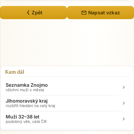
mail
《 Zpět
Napsat vzkaz
Přejít na hlavní obsah
Kam dál
Seznamka Znojmo
chevron_right
všichni muži z města
Jihomoravský kraj
chevron_right
rozšířit hledání na celý kraj
Muži 32–38 let
chevron_right
podobný věk, celá ČR