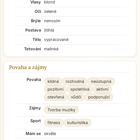
Vlasy
blond
Oči
zelené
Brýle
nenosím
Postava
štíhlá
Tělo
vypracované
Tetování
malinké
Povaha a zájmy
Povaha
klidná
rozhodná
neústupná
pozitivní
spolehlivá
aktivní
otevřená
vůdčí
podporující
Zájmy
Tvorba muziky
Sport
fitness
kulturistika
Mám se
skvěle