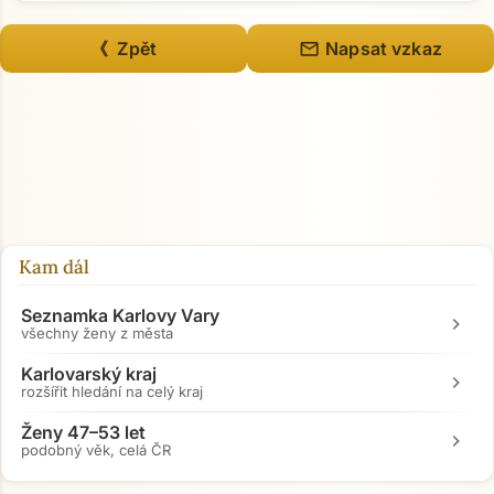
mail
《 Zpět
Napsat vzkaz
Kam dál
Seznamka Karlovy Vary
chevron_right
všechny ženy z města
Karlovarský kraj
chevron_right
rozšířit hledání na celý kraj
Ženy 47–53 let
Přejít na hlavní obsah
chevron_right
podobný věk, celá ČR