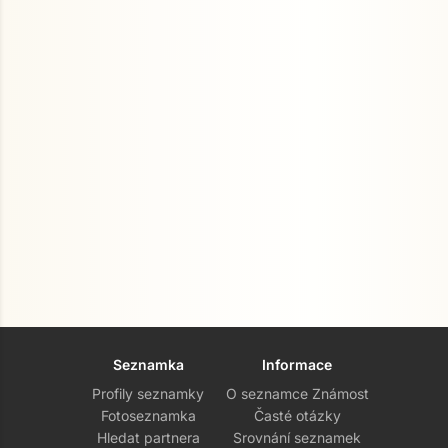
Seznamka
Informace
Profily seznamky
O seznamce Známost
Fotoseznamka
Časté otázky
Hledat partnera
Srovnání seznamek