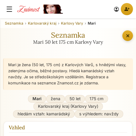
Známost
☰
person_add
account_circle
Seznamka
Karlovarský kraj
Karlovy Vary
Mari
Seznamka
✕
Mari 50 let 175 cm Karlovy Vary
Mari je žena (50 let, 175 cm) z Karlových Varů, s hnědými vlasy,
zelenýma očima, běžné postavy. Hledá kamarádský vztah
navždy. Je se středoškolským vzděláním. Registrace a
komunikace na seznamce Znamost.cz je zdarma.
Mari
žena
50 let
175 cm
Karlovarský kraj (Karlovy Vary)
hledám vztah: kamarádský
s výhledem: navždy
Vzhled