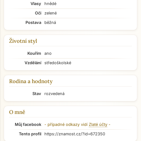
Vlasy
hnědé
Oči
zelené
Postava
běžná
Životní styl
Kouřím
ano
Vzdělání
středoškolské
Rodina a hodnoty
Stav
rozvedená
O mně
Můj facebook
- případné odkazy vidí
Zlaté účty
-
Tento profil
https://znamost.cz/?id=672350