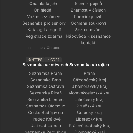
Ona hledá jeho
Slovník pojmů
On hledá ji
Známost v číslech
Vážné seznámení
Podmínky užití
Seznamka pro seniory
Ochrana soukromí
Katalog kategorií
Seznamování
Registrace zdarma
Nápověda k seznamce
Kontakt
Instalace v Chrome
🔒 HTTPS
✓ GDPR
Seznamka ve městech
Seznamka v krajích
Seznamka Praha
Praha
Seznamka Brno
Středočeský kraj
Seznamka Ostrava
Jihomoravský kraj
Seznamka Plzeň
Moravskoslezský kraj
Seznamka Liberec
Jihočeský kraj
Seznamka Olomouc
Plzeňský kraj
České Budějovice
Ústecký kraj
Hradec Králové
Liberecký kraj
Ústí nad Labem
Královéhradecký kraj
Seznamka Pardubice
Olomoucký kraj