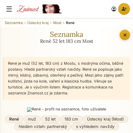
Známost
☰
person_add
account_circle
Seznamka
Ústecký kraj
Most
René
Seznamka
✕
René 52 let 183 cm Most
René je muž (52 let, 183 cm) z Mostu, s modrýma očima, běžné
postavy. Hledá partnerský vztah navždy. René se popisuje jako
mírný, klidný, zábavný, otevřený a pečlivý. Mezi jeho zájmy patří
kutilství, jízda na kole, vaření a klasická hudba. Věnuje se
turistice. Je s výučním listem. Registrace a komunikace na
seznamce Znamost.cz je zdarma.
René
muž
52 let
183 cm
Ústecký kraj (Most)
hledám vztah: partnerský
s výhledem: navždy