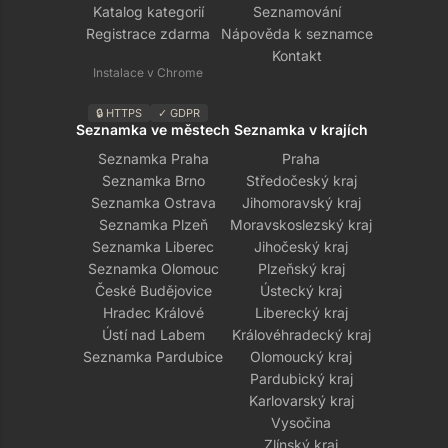
Katalog kategorií
Seznamování
Registrace zdarma
Nápověda k seznamce
Kontakt
Instalace v Chrome
🔒 HTTPS
✓ GDPR
Seznamka ve městech
Seznamka v krajích
Seznamka Praha
Praha
Seznamka Brno
Středočeský kraj
Seznamka Ostrava
Jihomoravský kraj
Seznamka Plzeň
Moravskoslezský kraj
Seznamka Liberec
Jihočeský kraj
Seznamka Olomouc
Plzeňský kraj
České Budějovice
Ústecký kraj
Hradec Králové
Liberecký kraj
Ústí nad Labem
Královéhradecký kraj
Seznamka Pardubice
Olomoucký kraj
Pardubický kraj
Karlovarský kraj
Vysočina
Zlínský kraj