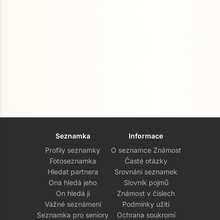
Seznamka
Informace
Profily seznamky
O seznamce Známost
Fotoseznamka
Časté otázky
Hledat partnera
Srovnání seznamek
Ona hledá jeho
Slovník pojmů
On hledá ji
Známost v číslech
Vážné seznámení
Podmínky užití
Seznamka pro seniory
Ochrana soukromí