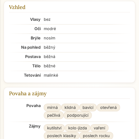
Vzhled
Vlasy
bez
Oči
modré
Brýle
nosím
Na pohled
běžný
Postava
běžná
Tělo
běžné
Tetování
malinké
Povaha a zájmy
Povaha
mírná
klidná
bavící
otevřená
pečlivá
podporující
Zájmy
kutilství
kolo-jízda
vaření
poslech klasiky
poslech rocku