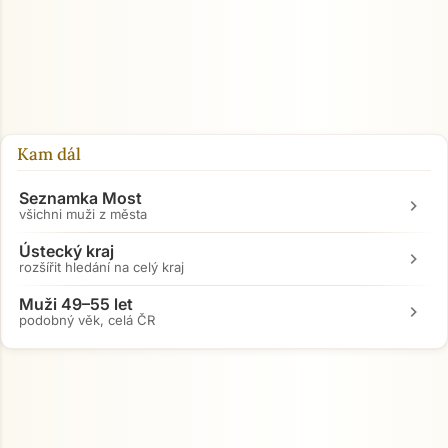
Kam dál
Seznamka Most
chevron_right
všichni muži z města
Ústecký kraj
chevron_right
rozšířit hledání na celý kraj
Muži 49–55 let
chevron_right
podobný věk, celá ČR