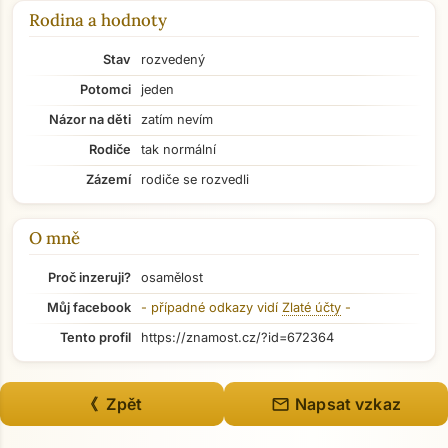
Rodina a hodnoty
Stav
rozvedený
Potomci
jeden
Názor na děti
zatím nevím
Rodiče
tak normální
Zázemí
rodiče se rozvedli
O mně
Proč inzeruji?
osamělost
Můj facebook
- případné odkazy vidí
Zlaté účty
-
Tento profil
https://znamost.cz/?id=672364
Přejít na hlavní obsah
mail
《 Zpět
Napsat vzkaz