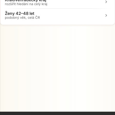
chevron_right
rozšířit hledání na celý kraj
Ženy 42–48 let
chevron_right
podobný věk, celá ČR