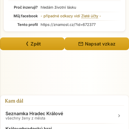
Proč inzeruji?
hledám životní lásku
Můj facebook
- případné odkazy vidí
Zlaté účty
-
Tento profil
https://znamost.cz/?id=672377
mail
《 Zpět
Napsat vzkaz
Kam dál
Seznamka Hradec Králové
chevron_right
všechny ženy z města
Královehradecký kraj