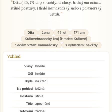
“
O mně - seznamka profil
Dita ( 45, 171 cm) s hnědými vlasy, hnědýma očima,
štíhlé postavy. Hledá kamarádský nebo i partnerský
”
vztah.
Dita
žena
45 let
171 cm
Královehradecký kraj (Hradec Králové)
hledám vztah: kamarádský
s výhledem: navždy
Vzhled
Vlasy
hnědé
Oči
hnědé
Brýle
na čtení
Na pohled
běžná
Postava
štíhlá
Tělo
zpevněné
Tetování
žádné