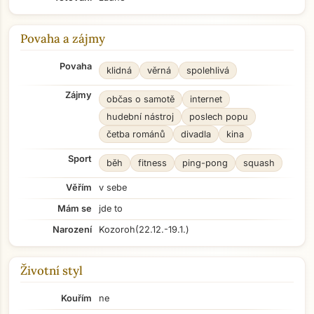
Povaha a zájmy
Povaha
klidná
věrná
spolehlivá
Zájmy
občas o samotě
internet
hudební nástroj
poslech popu
četba románů
divadla
kina
Sport
běh
fitness
ping-pong
squash
Věřím
v sebe
Mám se
jde to
Narození
Kozoroh
(22.12.-19.1.)
Životní styl
Kouřím
ne