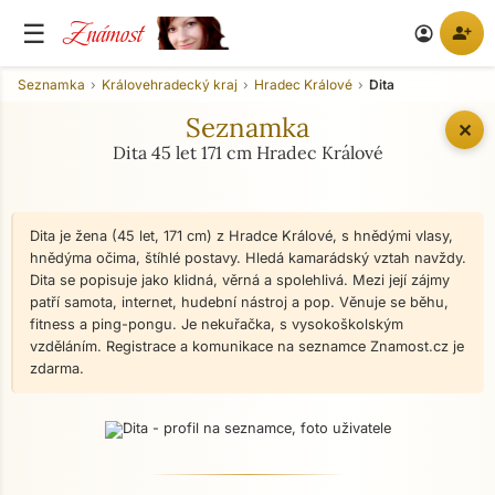
Známost
☰
person_add
account_circle
Seznamka
Královehradecký kraj
Hradec Králové
Dita
Seznamka
✕
Dita 45 let 171 cm Hradec Králové
Dita je žena (45 let, 171 cm) z Hradce Králové, s hnědými vlasy,
hnědýma očima, štíhlé postavy. Hledá kamarádský vztah navždy.
Dita se popisuje jako klidná, věrná a spolehlivá. Mezi její zájmy
patří samota, internet, hudební nástroj a pop. Věnuje se běhu,
fitness a ping-pongu. Je nekuřačka, s vysokoškolským
vzděláním. Registrace a komunikace na seznamce Znamost.cz je
zdarma.