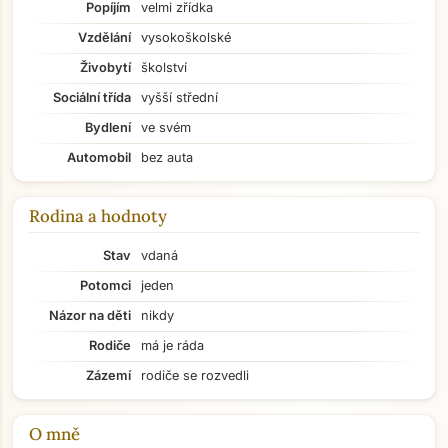
Popíjím
velmi zřídka
Vzdělání
vysokoškolské
Živobytí
školství
Sociální třída
vyšší střední
Bydlení
ve svém
Automobil
bez auta
Rodina a hodnoty
Stav
vdaná
Potomci
jeden
Názor na děti
nikdy
Rodiče
má je ráda
Zázemí
rodiče se rozvedli
O mně
Přejít na hlavní obsah