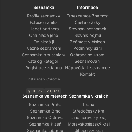
Seznamka
Informace
Profily seznamky
O seznamce Známost
Fotoseznamka
Časté otázky
Hledat partnera
Srovnání seznamek
Ona hledá jeho
Slovník pojmů
On hledá ji
Známost v číslech
Vážné seznámení
Podmínky užití
Seznamka pro seniory
Ochrana soukromí
Katalog kategorií
Seznamování
Registrace zdarma
Nápověda k seznamce
Kontakt
Instalace v Chrome
🔒 HTTPS
✓ GDPR
Seznamka ve městech
Seznamka v krajích
Seznamka Praha
Praha
Seznamka Brno
Středočeský kraj
Seznamka Ostrava
Jihomoravský kraj
Seznamka Plzeň
Moravskoslezský kraj
Seznamka Liberec
Jihočeský kraj